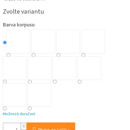
Měrná
Zvolte variantu
cena:
Barva korpusu
Možnosti doručení
Přidat do košíku