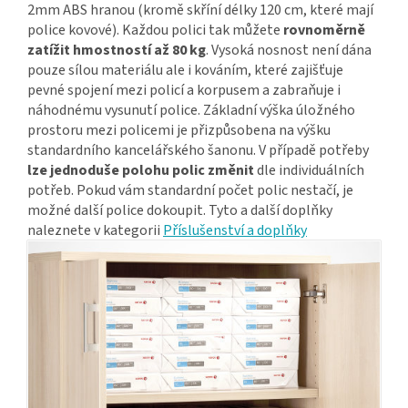
2mm ABS hranou (kromě skříní délky 120 cm, které mají
police kovové). Každou polici tak můžete
rovnoměrně
zatížit hmostností až 80 kg
. Vysoká nosnost není dána
pouze sílou materiálu ale i kováním, které zajišťuje
pevné spojení mezi policí a korpusem a zabraňuje i
náhodnému vysunutí police. Základní výška úložného
prostoru mezi policemi je přizpůsobena na výšku
standardního kancelářského šanonu. V případě potřeby
lze jednoduše polohu polic změnit
dle individuálních
potřeb. Pokud vám standardní počet polic nestačí, je
možné další police dokoupit. Tyto a další doplňky
naleznete v kategorii
Příslušenství a doplňky