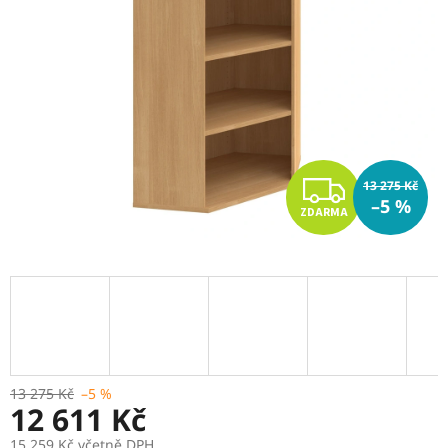
Z
13 275 Kč
–5 %
ZDARMA
D
A
R
M
A
13 275 Kč
–5 %
12 611 Kč
15 259 Kč včetně DPH