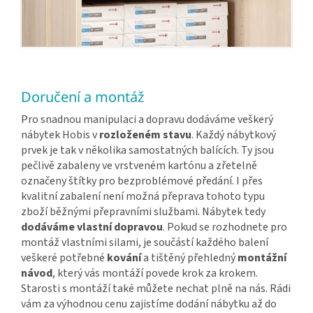
Doručení a montáž
Pro snadnou manipulaci a dopravu dodáváme veškerý
nábytek Hobis v
rozloženém stavu
. Každý nábytkový
prvek je tak v několika samostatných balících. Ty jsou
pečlivě zabaleny ve vrstveném kartónu a zřetelně
označeny štítky pro bezproblémové předání. I přes
kvalitní zabalení není možná přeprava tohoto typu
zboží běžnými přepravními službami. Nábytek tedy
dodáváme vlastní dopravou
. Pokud se rozhodnete pro
montáž vlastními silami, je součástí každého balení
veškeré potřebné
kování
a tištěný přehledný
montážní
návod
, který vás montáží povede krok za krokem.
Starosti s montáží také můžete nechat plně na nás. Rádi
vám za výhodnou cenu zajistíme dodání nábytku až do