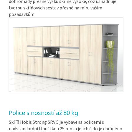
dohromady přesně výšku skříně vysoké, což usnadňuje
tvorbu skříňových sestav přesně na míru vašim
požadavkům.
Police s nosností až 80 kg
Skříň Hobis Strong SRV 5 je vybavena policemi s
nadstandardní tloušťkou 25 mm a jejich čelo je chráněno