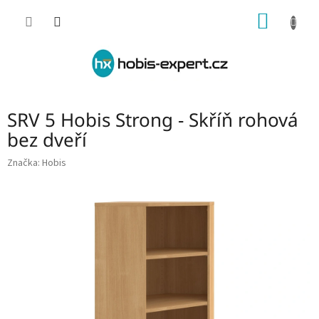
Přejít
NÁKUP
na
obsah
KOŠÍK
SRV 5 Hobis Strong - Skříň rohová
bez dveří
Značka:
Hobis