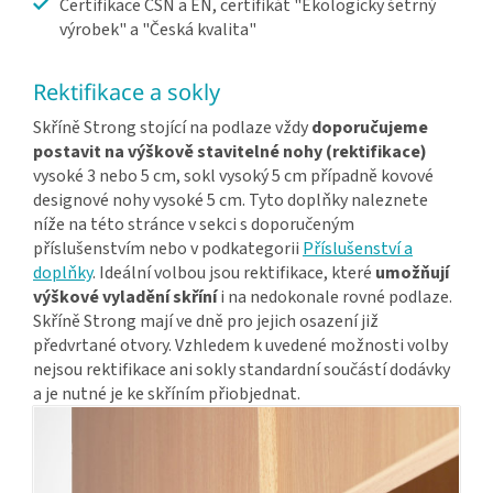
Certifikace ČSN a EN, certifikát "Ekologicky šetrný
výrobek" a "Česká kvalita"
Rektifikace a sokly
Skříně Strong stojící na podlaze vždy
doporučujeme
postavit na výškově stavitelné nohy (rektifikace)
vysoké 3 nebo 5 cm, sokl vysoký 5 cm případně kovové
designové nohy vysoké 5 cm. Tyto doplňky naleznete
níže na této stránce v sekci s doporučeným
příslušenstvím nebo v podkategorii
Příslušenství a
doplňky
. Ideální volbou jsou rektifikace, které
umožňují
výškové vyladění skříní
i na nedokonale rovné podlaze.
Skříně Strong mají ve dně pro jejich osazení již
předvrtané otvory. Vzhledem k uvedené možnosti volby
nejsou rektifikace ani sokly standardní součástí dodávky
a je nutné je ke skříním přiobjednat.