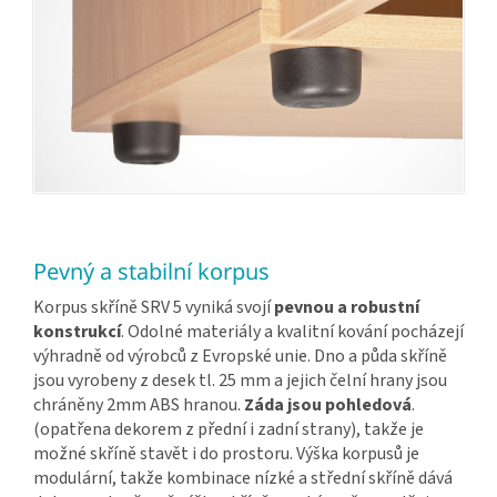
Pevný a stabilní korpus
Korpus skříně SRV 5 vyniká svojí
pevnou a robustní
konstrukcí
. Odolné materiály a kvalitní kování pocházejí
výhradně od výrobců z Evropské unie. Dno a půda skříně
jsou vyrobeny z desek tl. 25 mm a jejich čelní hrany jsou
chráněny 2mm ABS hranou.
Záda jsou pohledová
.
(opatřena dekorem z přední i zadní strany), takže je
možné skříně stavět i do prostoru. Výška korpusů je
modulární, takže kombinace nízké a střední skříně dává