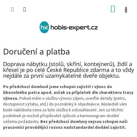
Přejít
NÁKUP
na
obsah
KOŠÍK
Doručení a platba
Doprava nábytku (stolů, skříní, kontejnerů), židlí a
křesel je po celé České Republice zdarma a to vždy
nejdále za první uzamykatelné dveře objektu.
Po předchozí domluvě jsme schopni zajistit i výnos do
libovolného patra apod. avšak za příplatek dle charakteru trasy
výnosu.
Pokud máte o službu výnosu zájem, uveďte detaily (patro,
dostupnost výtahu, atd.) do poznámky k objednávce. Následně vám
bude nabídnuta cena za tuto službu k odsouhlasení. Jen za těchto
podmínek je možné přizpůsobit způsob a harmonogram dodání
vašemu požadavku.
Bez předchozí domluvy nejsou schopni naši
pracovníci provádějící rozvoz nadstandardní dodání zajistit.