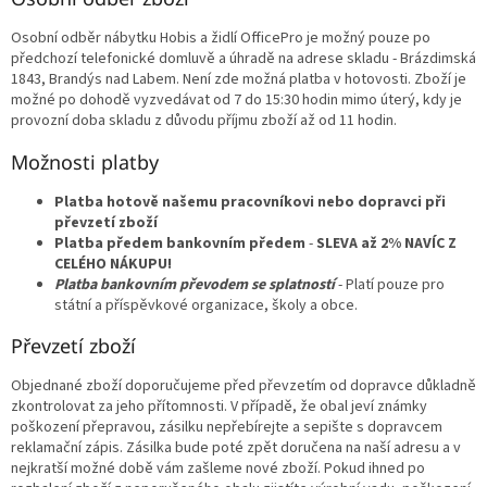
Osobní odběr nábytku Hobis a židlí OfficePro je možný pouze po
předchozí telefonické domluvě a úhradě na adrese skladu - Brázdimská
1843, Brandýs nad Labem. Není zde možná platba v hotovosti. Zboží je
možné po dohodě vyzvedávat od 7 do 15:30 hodin mimo úterý, kdy je
provozní doba skladu z důvodu příjmu zboží až od 11 hodin.
Možnosti platby
Platba hotově našemu pracovníkovi nebo dopravci při
převzetí zboží
Platba předem bankovním předem
-
SLEVA až 2% NAVÍC Z
CELÉHO NÁKUPU!
Platba bankovním převodem se splatností
- Platí pouze pro
státní a příspěvkové organizace, školy a obce.
Převzetí zboží
Objednané zboží doporučujeme před převzetím od dopravce důkladně
zkontrolovat za jeho přítomnosti. V případě, že obal jeví známky
poškození přepravou, zásilku nepřebírejte a sepište s dopravcem
reklamační zápis. Zásilka bude poté zpět doručena na naší adresu a v
nejkratší možné době vám zašleme nové zboží. Pokud ihned po