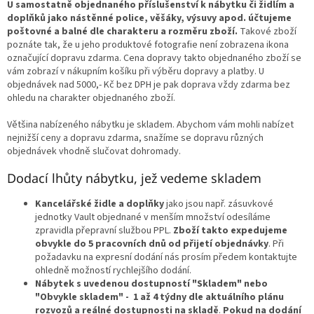
U samostatně objednaného příslušenství k nábytku či židlím a
doplňků jako nástěnné police, věšáky, výsuvy apod. účtujeme
poštovné a balné dle charakteru a rozměru zboží.
Takové zboží
poznáte tak, že u jeho produktové fotografie není zobrazena ikona
označující dopravu zdarma. Cena dopravy takto objednaného zboží se
vám zobrazí v nákupním košíku při výběru dopravy a platby. U
objednávek nad 5000,- Kč bez DPH je pak doprava vždy zdarma bez
ohledu na charakter objednaného zboží.
Většina nabízeného nábytku je skladem. Abychom vám mohli nabízet
nejnižší ceny a dopravu zdarma, snažíme se dopravu různých
objednávek vhodně slučovat dohromady.
Dodací lhůty nábytku, jež vedeme skladem
Kancelářské židle a doplňky
jako jsou např. zásuvkové
jednotky Vault objednané v menším množství odesíláme
zpravidla přepravní službou PPL.
Zboží takto expedujeme
obvykle do 5 pracovních dnů od přijetí objednávky
. Při
požadavku na expresní dodání nás prosím předem kontaktujte
ohledně možností rychlejšího dodání.
Nábytek s uvedenou dostupností "Skladem" nebo
"Obvykle skladem" - 1 až 4 týdny dle aktuálního plánu
rozvozů a reálné dostupnosti na skladě
.
Pokud na dodání