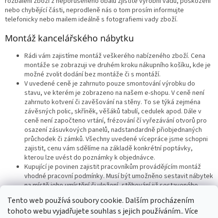
rozbalení zboží z neporušeného obalu zjistíte výrobní vadu, poškození
nebo chybějící části, neprodleně nás o tom prosím informujte
telefonicky nebo mailem ideálně s fotografiemi vady zboží.
Montáž kancelářského nábytku
Rádi vám zajistíme montáž veškerého nabízeného zboží. Cena
montáže se zobrazuji ve druhém kroku nákupního košíku, kde je
možné zvolit dodání bez montáže či s montáží.
V uvedené ceně je zahrnuto pouze smontování výrobku do
stavu, ve kterém je zobrazeno na našem e-shopu. V ceně není
zahrnuto kotvení či zavěšování na stěny. To se týká zejména
závěsných polic, skříněk, věšáků tabulí, cedulek apod. Dále v
ceně není započteno vrtání, frézování čí vyřezávání otvorů pro
osazení zásuvkových panelů, nadstandardně přiobjednaných
průchodek či zámků. Všechny uvedené vícepráce jsme schopni
zajistit, cenu vám sdělíme na základě konkrétní poptávky,
kterou lze uvést do poznámky k objednávce.
Kupující je povinen zajistit pracovníkům provádějícím montáž
vhodné pracovní podmínky. Musí být umožněno sestavit nábytek
na místě jeho umístění či uložení, stěhování již sestaveného
nábytku našimi pracovníky na jiné místo je vyloučeno. Stejně tak
Tento web používá soubory cookie. Dalším procházením
je bez předchozí domluvy vyloučeno stěhování, montáž či
tohoto webu vyjadřujete souhlas s jejich používáním.. Více
demontáž stávajícího nábytku a jiného zařízení.