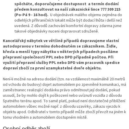
spěcháte, doporučujeme dostupnost a termín dodání
předem konzultovat na naší zákaznické lince 777 309 215
(Po-Pá 9 - 16 hod).
U objednávek malého objemu zejména do
odlehlých příhraničních lokalit může být dodací lhůta i delší než
uvedená. Z důvodů zachování komfortní dopravy zdarma jsme
takové objednávky nuceni dopravovat sdruženě.
Kancelářský nábytek ve většině případů dopravujeme vlastní
autodopravou v termínu dohodnutém se zákazníkem. Židle,
křesla a menší typy nábytku v některých případech posíláme
přepravní společností PPL nebo DPD případně poštou. Při
využití přepravní služby PPL nebo DPD vám pracovník spedice
dopraví zboží za první uzamykatelné dveře objektu.
Není-li možné na adresu dodání (tzn. na vzdálenost maximálně 20 metrů
od vchodu do budovy) dojet automobilem po zpevněné komunikaci, má
zaměstnanec realizující dodávku právo odmítnout její dodání, pokud
usoudí, že by mohlo dojít k poškození nebo uvíznutí vozidla z důvodu
špatného terénu apod. To samé platí, pokud není dostatečné přiblížení
automobilem vůbec možné např. z důvodu uzavírky, zákazu vjezdu k
objektu apod. Odběratel v tomto případě může zboží převzít na jiném k
tomu vhodném a automobilem dostupném místě.
Osobní odběr zboží