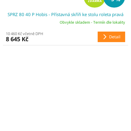
ZDARMA
D
SPRZ 80 40 P Hobis - Přístavná skříň ke stolu roleta pravá
A
Obvykle skladem - Termín dle lokality
R
10 460 Kč včetně DPH
Detail
8 645 Kč
M
A