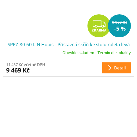
Z
9 968 Kč
–5 %
ZDARMA
D
SPRZ 80 60 L N Hobis - Přístavná skříň ke stolu roleta levá
A
Obvykle skladem - Termín dle lokality
R
11 457 Kč včetně DPH
Detail
9 469 Kč
M
A