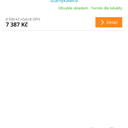
uzamykatelná
R
Obvykle skladem - Termín dle lokality
8 938 Kč včetně DPH
M
Detail
7 387 Kč
A