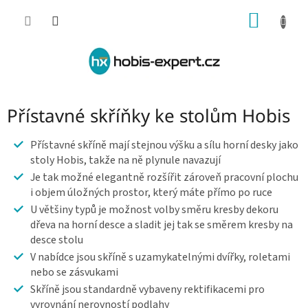
Přejít
NÁKUP
na
obsah
KOŠÍK
Přístavné skříňky ke stolům Hobis
Přístavné skříně mají stejnou výšku a sílu horní desky jako
stoly Hobis, takže na ně plynule navazují
Je tak možné elegantně rozšířit zároveň pracovní plochu
i objem úložných prostor, který máte přímo po ruce
U většiny typů je možnost volby směru kresby dekoru
dřeva na horní desce a sladit jej tak se směrem kresby na
desce stolu
V nabídce jsou skříně s uzamykatelnými dvířky, roletami
nebo se zásvukami
Skříně jsou standardně vybaveny rektifikacemi pro
vyrovnání nerovností podlahy