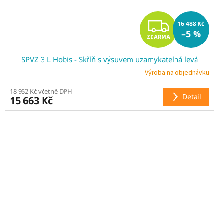
Z
16 488 Kč
–5 %
ZDARMA
D
SPVZ 3 L Hobis - Skříň s výsuvem uzamykatelná levá
A
Výroba na objednávku
R
18 952 Kč včetně DPH
Detail
15 663 Kč
M
A