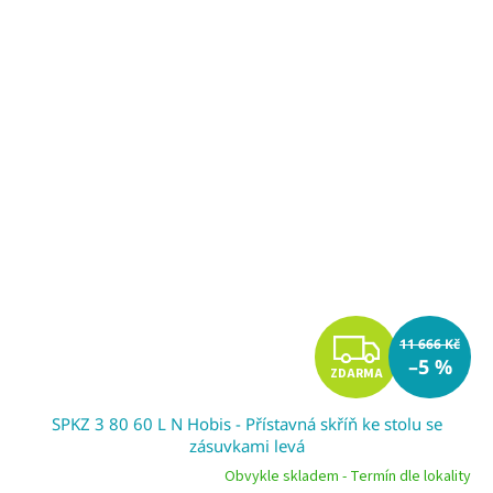
Z
11 666 Kč
–5 %
ZDARMA
D
SPKZ 3 80 60 L N Hobis - Přístavná skříň ke stolu se
A
zásuvkami levá
R
Obvykle skladem - Termín dle lokality