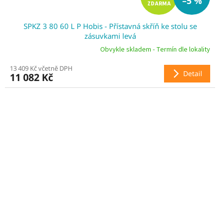
–5 %
ZDARMA
D
SPKZ 3 80 60 L P Hobis - Přístavná skříň ke stolu se
A
zásuvkami levá
R
Obvykle skladem - Termín dle lokality
13 409 Kč včetně DPH
M
Detail
11 082 Kč
A