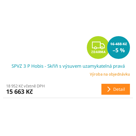
Z
16 488 Kč
–5 %
ZDARMA
D
SPVZ 3 P Hobis - Skříň s výsuvem uzamykatelná pravá
A
Výroba na objednávku
R
18 952 Kč včetně DPH
Detail
15 663 Kč
M
A