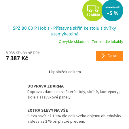
Z
7 776 Kč
–5 %
ZDARMA
D
SPZ 80 60 P Hobis - Přístavná skříň ke stolu s dvířky
A
uzamykatelná
R
Obvykle skladem - Termín dle lokality
8 938 Kč včetně DPH
M
Detail
7 387 Kč
A
19
položek celkem
O
v
l
DOPRAVA ZDARMA
á
Doprava zdarma na veškeré stoly, skříně, kontejnery,
d
židle a zásuvkové panely
a
c
EXTRA SLEVY NA VŠE
í
Sleva navíc až 10 % dle celkového objemu objednávky
p
a sleva až 2 % při platbě předem.
r
v