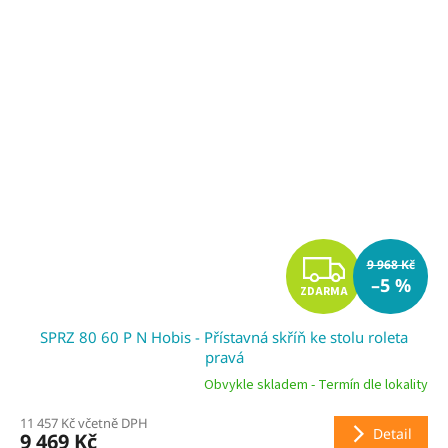
Z
9 968 Kč
–5 %
ZDARMA
D
SPRZ 80 60 P N Hobis - Přístavná skříň ke stolu roleta
A
pravá
R
Obvykle skladem - Termín dle lokality
11 457 Kč včetně DPH
M
Detail
9 469 Kč