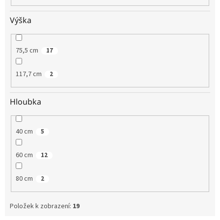
Výška
75,5 cm
17
117,7 cm
2
Hloubka
40 cm
5
60 cm
12
80 cm
2
Položek k zobrazení:
19