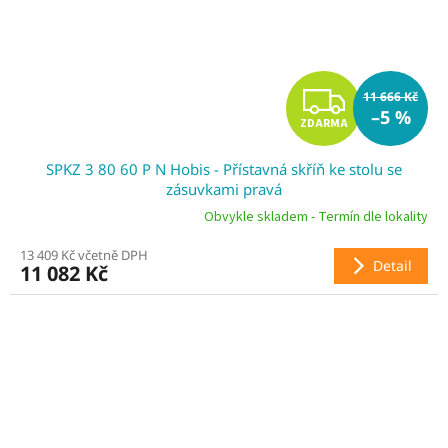
Z
11 666 Kč
–5 %
ZDARMA
D
SPKZ 3 80 60 P N Hobis - Přístavná skříň ke stolu se
A
zásuvkami pravá
R
Obvykle skladem - Termín dle lokality
13 409 Kč včetně DPH
M
Detail
11 082 Kč
A