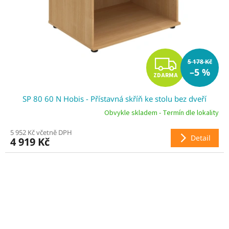
Z
5 178 Kč
–5 %
ZDARMA
D
SP 80 60 N Hobis - Přístavná skříň ke stolu bez dveří
A
Obvykle skladem - Termín dle lokality
R
5 952 Kč včetně DPH
Detail
4 919 Kč
M
A