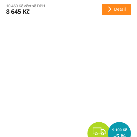
R
10 460 Kč včetně DPH
Detail
8 645 Kč
M
A
Z
9 100 Kč
–5 %