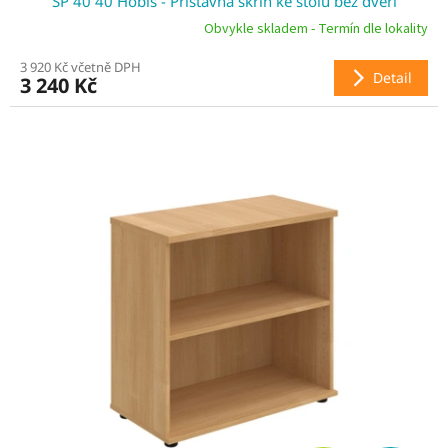
SP 40 40 Hobis - Přístavná skříň ke stolu bez dveří
A
Obvykle skladem - Termín dle lokality
R
3 920 Kč včetně DPH
Detail
3 240 Kč
M
A