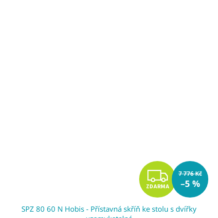
A
Z
7 776 Kč
–5 %
ZDARMA
D
SPZ 80 60 N Hobis - Přístavná skříň ke stolu s dvířky
A