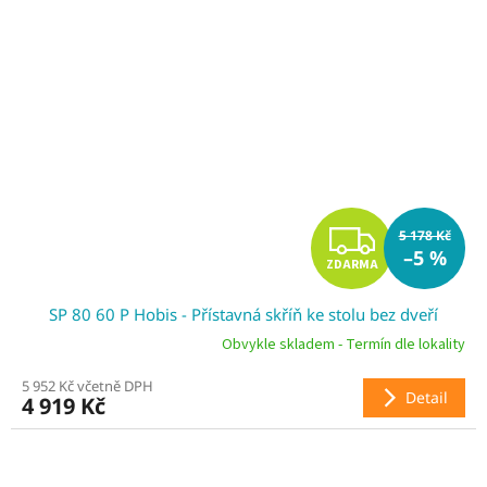
Z
5 178 Kč
–5 %
ZDARMA
D
SP 80 60 P Hobis - Přístavná skříň ke stolu bez dveří
A
Obvykle skladem - Termín dle lokality
R
5 952 Kč včetně DPH
Detail
4 919 Kč
M
A