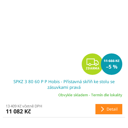
Z
11 666 Kč
–5 %
ZDARMA
D
SPKZ 3 80 60 P P Hobis - Přístavná skříň ke stolu se
A
zásuvkami pravá
R
Obvykle skladem - Termín dle lokality
13 409 Kč včetně DPH
M
Detail
11 082 Kč
A