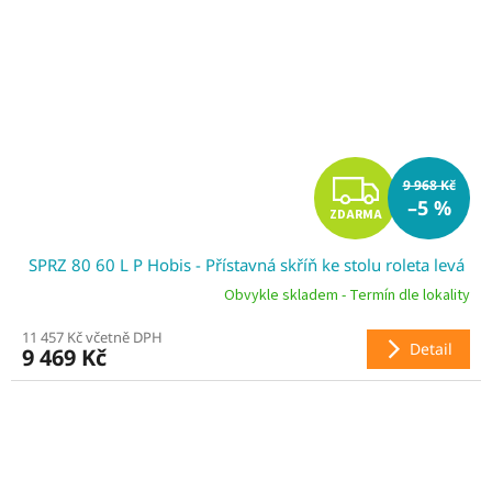
Z
9 968 Kč
–5 %
ZDARMA
D
SPRZ 80 60 L P Hobis - Přístavná skříň ke stolu roleta levá
A
Obvykle skladem - Termín dle lokality
R
11 457 Kč včetně DPH
Detail
9 469 Kč
M
A