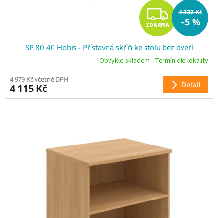
Z
4 332 Kč
–5 %
ZDARMA
D
SP 80 40 Hobis - Přístavná skříň ke stolu bez dveří
A
Obvykle skladem - Termín dle lokality
R
4 979 Kč včetně DPH
Detail
4 115 Kč
M
A