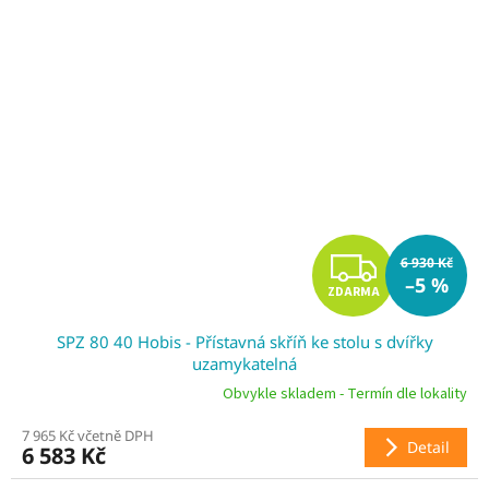
Z
6 930 Kč
–5 %
ZDARMA
D
SPZ 80 40 Hobis - Přístavná skříň ke stolu s dvířky
A
uzamykatelná
R
Obvykle skladem - Termín dle lokality
7 965 Kč včetně DPH
M
Detail
6 583 Kč