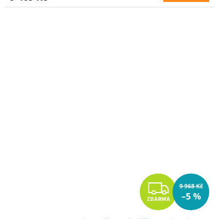
A
Z
9 968 Kč
–5 %
ZDARMA
D