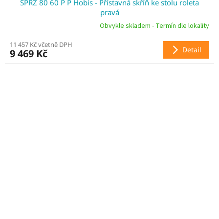
SPRZ 80 60 P P Hobis - Přístavná skříň ke stolu roleta
A
pravá
R
Obvykle skladem - Termín dle lokality
11 457 Kč včetně DPH
M
Detail
9 469 Kč
A