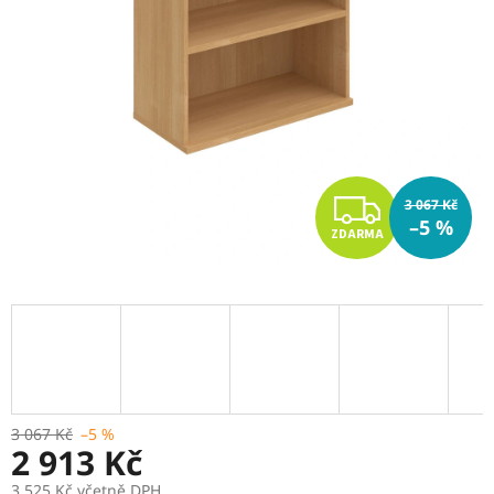
Z
3 067 Kč
–5 %
ZDARMA
D
A
R
M
A
3 067 Kč
–5 %
2 913 Kč
3 525 Kč včetně DPH