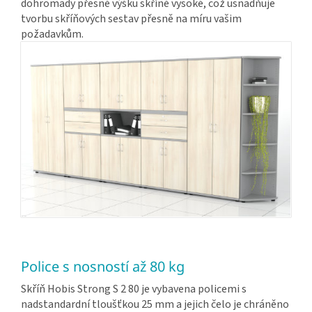
dohromady přesně výšku skříně vysoké, což usnadňuje
tvorbu skříňových sestav přesně na míru vašim
požadavkům.
Police s nosností až 80 kg
Skříň Hobis Strong S 2 80 je vybavena policemi s
nadstandardní tloušťkou 25 mm a jejich čelo je chráněno