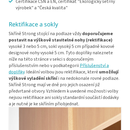
Certifikace ČSN a EN, certifikát "Ekologicky šetrný
výrobek" a "Česká kvalita"
Rektifikace a sokly
Skříně Strong stojící na podlaze vždy
doporučujeme
postavit na výškově stavitelné nohy (rektifikace)
vysoké 3 nebo 5 cm, sokl vysoký 5 cm případně kovové
designové nohy vysoké 5 cm. Tyto doplňky naleznete
níže na této stránce v sekci s doporučeným
příslušenstvím nebo v podkategorii
Příslušenství a
doplňky
. Ideální volbou jsou rektifikace, které
umožňují
výškové vyladění skříní
i na nedokonale rovné podlaze.
Skříně Strong mají ve dně pro jejich osazení již
předvrtané otvory. Vzhledem k uvedené možnosti volby
nejsou rektifikace ani sokly standardní součástí dodávky
a je nutné je ke skříním přiobjednat.