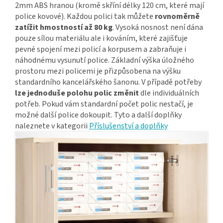
2mm ABS hranou (kromě skříní délky 120 cm, které mají
police kovové). Každou polici tak můžete
rovnoměrně
zatížit hmostností až 80 kg
. Vysoká nosnost není dána
pouze sílou materiálu ale i kováním, které zajišťuje
pevné spojení mezi policí a korpusem a zabraňuje i
náhodnému vysunutí police. Základní výška úložného
prostoru mezi policemi je přizpůsobena na výšku
standardního kancelářského šanonu. V případě potřeby
lze jednoduše polohu polic změnit
dle individuálních
potřeb. Pokud vám standardní počet polic nestačí, je
možné další police dokoupit. Tyto a další doplňky
naleznete v kategorii
Příslušenství a doplňky