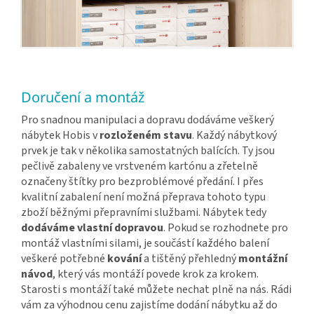
Doručení a montáž
Pro snadnou manipulaci a dopravu dodáváme veškerý
nábytek Hobis v
rozloženém stavu
. Každý nábytkový
prvek je tak v několika samostatných balících. Ty jsou
pečlivě zabaleny ve vrstveném kartónu a zřetelně
označeny štítky pro bezproblémové předání. I přes
kvalitní zabalení není možná přeprava tohoto typu
zboží běžnými přepravními službami. Nábytek tedy
dodáváme vlastní dopravou
. Pokud se rozhodnete pro
montáž vlastními silami, je součástí každého balení
veškeré potřebné
kování
a tištěný přehledný
montážní
návod
, který vás montáží povede krok za krokem.
Starosti s montáží také můžete nechat plně na nás. Rádi
vám za výhodnou cenu zajistíme dodání nábytku až do