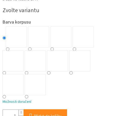
Měrná
Zvolte variantu
cena:
Barva korpusu
Možnosti doručení
Přidat do košíku