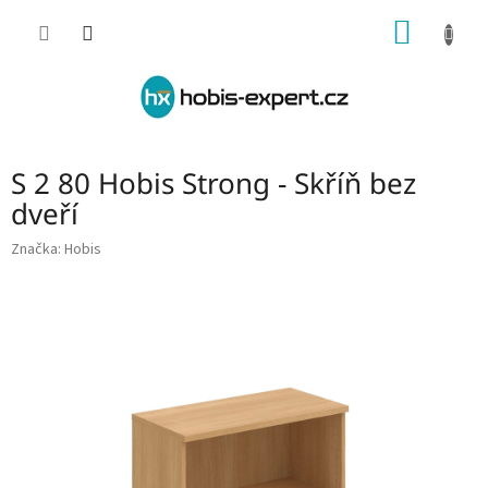
Přejít
NÁKUP
na
obsah
KOŠÍK
S 2 80 Hobis Strong - Skříň bez
dveří
Značka:
Hobis