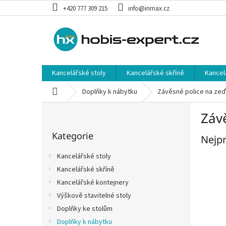
Přejít
+420 777 309 215
info@inmax.cz
na
obsah
Kancelářské stoly
Kancelářské skříně
Kancel
Domů
Doplňky k nábytku
Závěsné police na zeď
P
Záv
o
Přeskočit
s
Kategorie
kategorie
Nejpr
t
r
Kancelářské stoly
a
Kancelářské skříně
n
Kancelářské kontejnery
n
í
Výškově stavitelné stoly
p
Doplňky ke stolům
a
Doplňky k nábytku