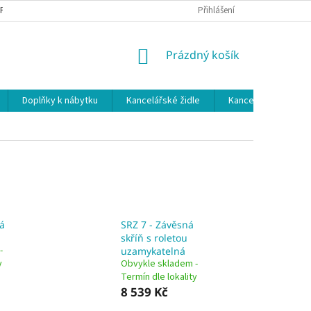
 PODMÍNKY
OCHRANA OSOBNÍCH ÚDAJŮ
Přihlášení
NÁKUPNÍ
Prázdný košík
KOŠÍK
Doplňky k nábytku
Kancelářské židle
Kancelářské kuchy
á
SRZ 7 - Závěsná
skříň s roletou
-
uzamykatelná
y
Obvykle skladem -
Termín dle lokality
8 539 Kč