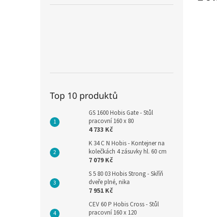
Top 10 produktů
GS 1600 Hobis Gate - Stůl
pracovní 160 x 80
4 733 Kč
K 34 C N Hobis - Kontejner na
kolečkách 4 zásuvky hl. 60 cm
7 079 Kč
S 5 80 03 Hobis Strong - Skříň
dveře plné, nika
7 951 Kč
CEV 60 P Hobis Cross - Stůl
pracovní 160 x 120