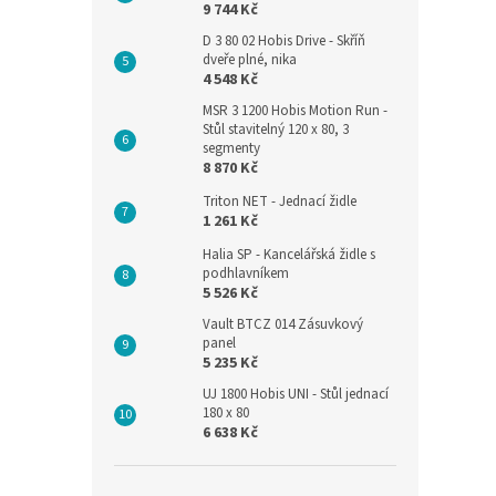
9 744 Kč
D 3 80 02 Hobis Drive - Skříň
dveře plné, nika
4 548 Kč
MSR 3 1200 Hobis Motion Run -
Stůl stavitelný 120 x 80, 3
segmenty
8 870 Kč
Triton NET - Jednací židle
1 261 Kč
Halia SP - Kancelářská židle s
podhlavníkem
5 526 Kč
Vault BTCZ 014 Zásuvkový
panel
5 235 Kč
UJ 1800 Hobis UNI - Stůl jednací
180 x 80
6 638 Kč