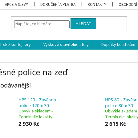
AKCE A SLEVY
DORUČENÍ A PLATBA
KONTAKTY
OBCHODNÍ
HLEDAT
ářské kontejnery
Výškově stavitelné stoly
Doplňky ke stolům
ěsné police na zeď
odávanější
HPS 120 - Závěsná
HPS 80 - Závěsn
police 120 x 30
police 80 x 30
Obvykle skladem -
Obvykle skladem 
Termín dle lokality
Termín dle lokalit
2 930 Kč
2 615 Kč