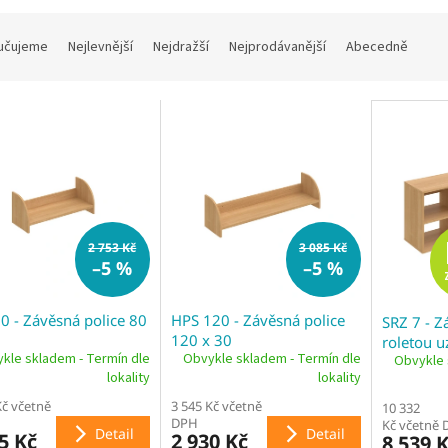
učujeme
Nejlevnější
Nejdražší
Nejprodávanější
Abecedně
2 753 Kč
3 085 Kč
–5 %
–5 %
0 - Závěsná police 80
HPS 120 - Závěsná police
SRZ 7 - Z
120 x 30
roletou 
kle skladem - Termín dle
Obvykle skladem - Termín dle
Obvykle 
lokality
lokality
Kč včetně
3 545 Kč včetně
10 332
DPH
Kč včetně
Detail
Detail
5 Kč
2 930 Kč
8 539 