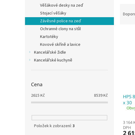
n
Věšákové desky na zeď
Ř
e
a
Stojací věšáky
l
Dopor
z
Závěsné police na zeď
e
Ochranné clony na stůl
V
n
Kartotéky
ý
í
Kovové skříně a lavice
p
p
i
r
Kancelářské židle
s
o
Kancelářské kuchyně
p
d
r
u
o
k
Cena
d
t
u
ů
2615
Kč
8539
Kč
HPS 8
k
x 30
t
Obvy
ů
3 164 
Položek k zobrazení:
3
DPH
2 61