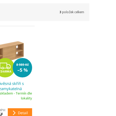
3
položek celkem
Z
8 989 Kč
–5 %
ZDARMA
D
ávěsná skříň s
A
uzamykatelná
skladem - Termín dle
R
lokality
M
 DPH
Detail
Kč