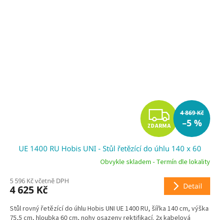
Z
4 869 Kč
–5 %
ZDARMA
D
UE 1400 RU Hobis UNI - Stůl řetězící do úhlu 140 x 60
A
Obvykle skladem - Termín dle lokality
R
5 596 Kč včetně DPH
Detail
4 625 Kč
M
Stůl rovný řetězící do úhlu Hobis UNI UE 1400 RU, šířka 140 cm, výška
A
75,5 cm, hloubka 60 cm, nohy osazeny rektifikací. 2x kabelová