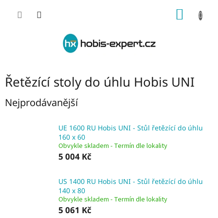
Přejít
NÁKUP
na
obsah
KOŠÍK
Řetězící stoly do úhlu Hobis UNI
Nejprodávanější
UE 1600 RU Hobis UNI - Stůl řetězící do úhlu
160 x 60
Obvykle skladem - Termín dle lokality
5 004 Kč
US 1400 RU Hobis UNI - Stůl řetězící do úhlu
140 x 80
Obvykle skladem - Termín dle lokality
5 061 Kč