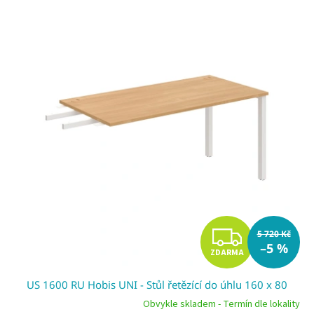
Z
5 720 Kč
–5 %
ZDARMA
D
US 1600 RU Hobis UNI - Stůl řetězící do úhlu 160 x 80
A
Obvykle skladem - Termín dle lokality