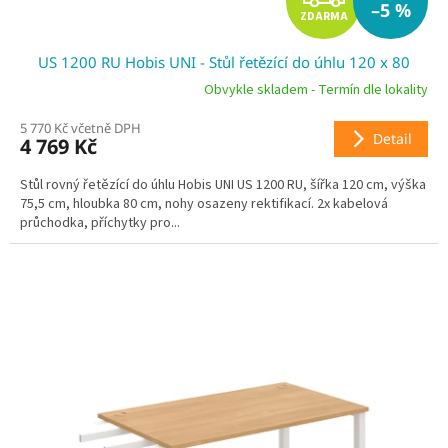
–5 %
ZDARMA
D
US 1200 RU Hobis UNI - Stůl řetězící do úhlu 120 x 80
A
Obvykle skladem - Termín dle lokality
R
5 770 Kč včetně DPH
Detail
4 769 Kč
M
Stůl rovný řetězící do úhlu Hobis UNI US 1200 RU, šířka 120 cm, výška
A
75,5 cm, hloubka 80 cm, nohy osazeny rektifikací. 2x kabelová
průchodka, příchytky pro...