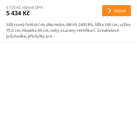
R
6 575 Kč včetně DPH
Detail
5 434 Kč
M
Stůl rovný řetězící do úhlu Hobis UNI US 1600 RU, šířka 160 cm, výška
A
75,5 cm, hloubka 80 cm, nohy osazeny rektifikací. 2x kabelová
průchodka, příchytky pro...