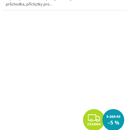
průchodka, příchytky pro...
Z
5 268 Kč
–5 %
ZDARMA