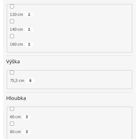
120 cm
2
140 cm
2
160 cm
2
Výška
75,5 cm
6
Hloubka
60 cm
3
80 cm
3