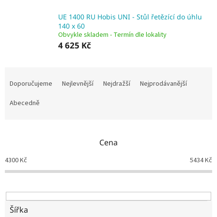
UE 1400 RU Hobis UNI - Stůl řetězící do úhlu
140 x 60
Obvykle skladem - Termín dle lokality
4 625 Kč
Ř
a
Doporučujeme
Nejlevnější
Nejdražší
Nejprodávanější
z
e
Abecedně
n
í
p
Cena
r
o
4300
Kč
5434
Kč
d
u
k
t
ů
Šířka