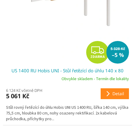
Z
5 328 Kč
–5 %
ZDARMA
D
US 1400 RU Hobis UNI - Stůl řetězící do úhlu 140 x 80
A
Obvykle skladem - Termín dle lokality
R
6 124 Kč včetně DPH
Detail
5 061 Kč
M
Stůl rovný řetězící do úhlu Hobis UNI US 1400 RU, šířka 140 cm, výška
A
75,5 cm, hloubka 80 cm, nohy osazeny rektifikací. 2x kabelová
průchodka, příchytky pro...