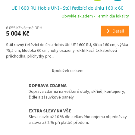
D
UE 1600 RU Hobis UNI - Stůl řetězící do úhlu 160 x 60
A
Obvykle skladem - Termín dle lokality
R
6 055 Kč včetně DPH
Detail
5 004 Kč
M
Stůl rovný řetězící do úhlu Hobis UNI UE 1600 RU, šířka 160 cm, výška
A
75,5 cm, hloubka 60 cm, nohy osazeny rektifikací. 2x kabelová
průchodka, příchytky pro...
6
položek celkem
O
v
l
DOPRAVA ZDARMA
á
Doprava zdarma na veškeré stoly, skříně, kontejnery,
d
židle a zásuvkové panely
a
c
EXTRA SLEVY NA VŠE
í
Sleva navíc až 10 % dle celkového objemu objednávky
p
a sleva až 2 % při platbě předem.
r
v