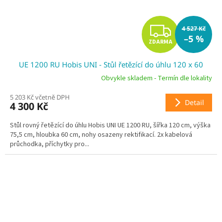
Z
4 527 Kč
–5 %
ZDARMA
D
UE 1200 RU Hobis UNI - Stůl řetězící do úhlu 120 x 60
A
Obvykle skladem - Termín dle lokality
R
5 203 Kč včetně DPH
Detail
4 300 Kč
M
Stůl rovný řetězící do úhlu Hobis UNI UE 1200 RU, šířka 120 cm, výška
A
75,5 cm, hloubka 60 cm, nohy osazeny rektifikací. 2x kabelová
průchodka, příchytky pro...