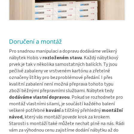
Doručení a montáž
Pro snadnou manipulaci a dopravu dodáváme veškerý
nábytek Hobis v
rozloženém stavu
. Každý nábytkový
prvek je tak v několika samostatných balících. Ty jsou
pečlivě zabaleny ve vrstveném kartónu a zřetelně
označeny štítky pro bezproblémové předání. I přes
kvalitní zabalení není možná přeprava tohoto typu
zboží běžnými přepravními službami. Nábytek tedy
dodáváme vlastní dopravou
. Pokud se rozhodnete pro
montáž vlastními silami, je součástí každého balení
veškeré potřebné
kování
a tištěný přehledný
montážní
návod
, který vás montáží povede krok za krokem.
Starosti s montáží také můžete nechat plně na nás. Rádi
vám za výhodnou cenu zajistíme dodání nábytku až do