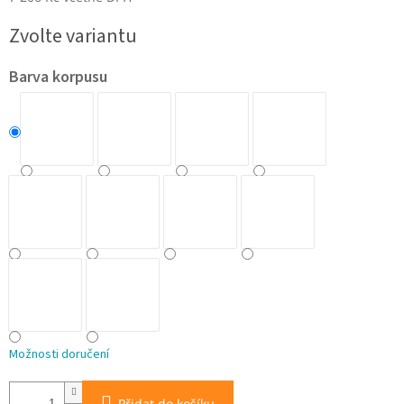
Měrná
Zvolte variantu
cena:
Barva korpusu
Možnosti doručení
Přidat do košíku