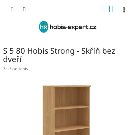
Přejít
NÁKUP
na
obsah
KOŠÍK
S 5 80 Hobis Strong - Skříň bez
dveří
Značka:
Hobis