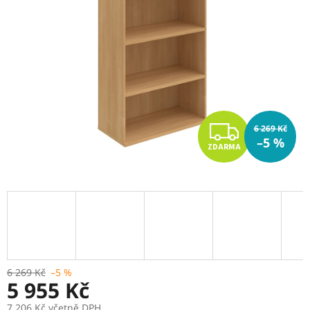
Z
6 269 Kč
–5 %
ZDARMA
D
A
R
M
A
6 269 Kč
–5 %
5 955 Kč
7 206 Kč včetně DPH