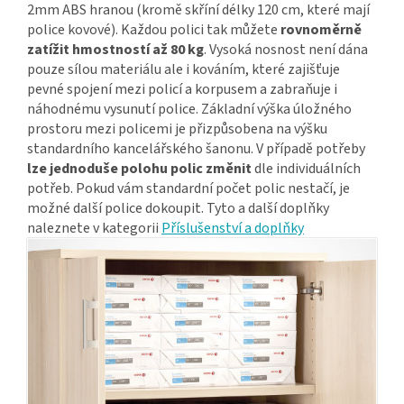
2mm ABS hranou (kromě skříní délky 120 cm, které mají
police kovové). Každou polici tak můžete
rovnoměrně
zatížit hmostností až 80 kg
. Vysoká nosnost není dána
pouze sílou materiálu ale i kováním, které zajišťuje
pevné spojení mezi policí a korpusem a zabraňuje i
náhodnému vysunutí police. Základní výška úložného
prostoru mezi policemi je přizpůsobena na výšku
standardního kancelářského šanonu. V případě potřeby
lze jednoduše polohu polic změnit
dle individuálních
potřeb. Pokud vám standardní počet polic nestačí, je
možné další police dokoupit. Tyto a další doplňky
naleznete v kategorii
Příslušenství a doplňky