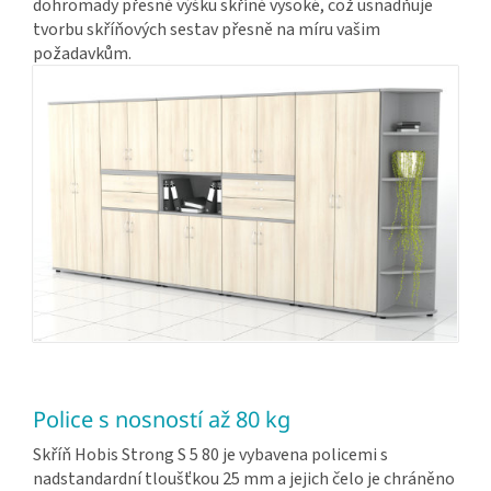
dohromady přesně výšku skříně vysoké, což usnadňuje
tvorbu skříňových sestav přesně na míru vašim
požadavkům.
Police s nosností až 80 kg
Skříň Hobis Strong S 5 80 je vybavena policemi s
nadstandardní tloušťkou 25 mm a jejich čelo je chráněno