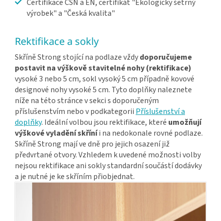
Certifikace ČSN a EN, certifikát "Ekologicky šetrný
výrobek" a "Česká kvalita"
Rektifikace a sokly
Skříně Strong stojící na podlaze vždy
doporučujeme
postavit na výškově stavitelné nohy (rektifikace)
vysoké 3 nebo 5 cm, sokl vysoký 5 cm případně kovové
designové nohy vysoké 5 cm. Tyto doplňky naleznete
níže na této stránce v sekci s doporučeným
příslušenstvím nebo v podkategorii
Příslušenství a
doplňky
. Ideální volbou jsou rektifikace, které
umožňují
výškové vyladění skříní
i na nedokonale rovné podlaze.
Skříně Strong mají ve dně pro jejich osazení již
předvrtané otvory. Vzhledem k uvedené možnosti volby
nejsou rektifikace ani sokly standardní součástí dodávky
a je nutné je ke skříním přiobjednat.