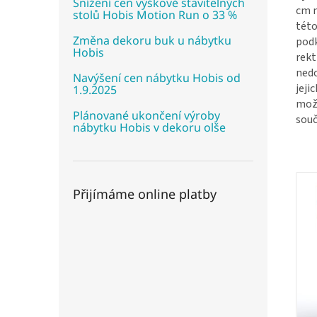
Snížení cen výškově stavitelných
cm n
stolů Hobis Motion Run o 33 %
této
Změna dekoru buk u nábytku
pod
Hobis
rekt
nedo
Navýšení cen nábytku Hobis od
jeji
1.9.2025
možn
Plánované ukončení výroby
souč
nábytku Hobis v dekoru olše
Přijímáme online platby