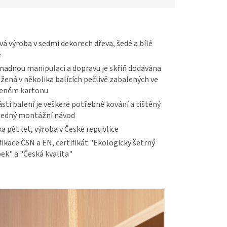
vá výroba v sedmi dekorech dřeva, šedé a bílé
ě
nadnou manipulaci a dopravu je skříň dodávána
žená v několika balících pečlivě zabalených ve
veném kartonu
stí balení je veškeré potřebné kování a tištěný
ledný montážní návod
a pět let, výroba v České republice
fikace ČSN a EN, certifikát "Ekologicky šetrný
ek" a "Česká kvalita"