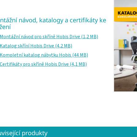
tážní návod, katalogy a certifikáty ke
žení
Montážní návod pro skříně Hobis Drive (1,2 MB)
Katalog skříní Hobis Drive (4,2 MB)
Kompletní katalog nábytku Hobis (44 MB)
Certifikáty pro skříně Hobis Drive (4,1 MB)
visející produkty