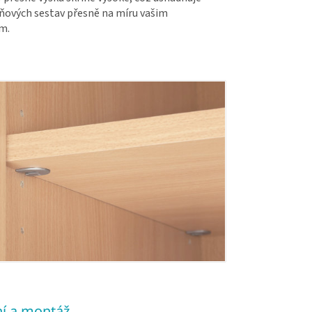
íňových sestav přesně na míru vašim
m.
í a montáž