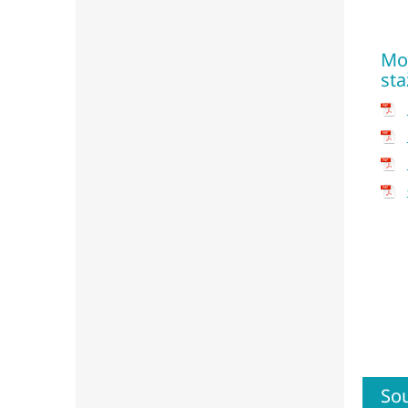
Mon
sta
Sou