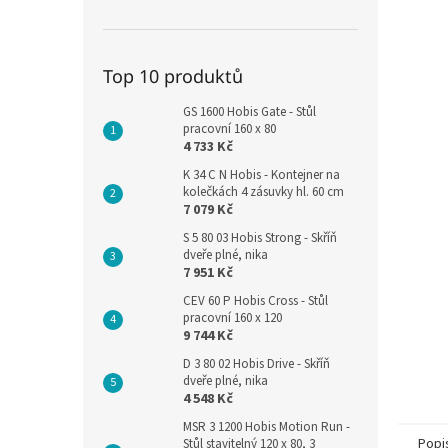
Top 10 produktů
GS 1600 Hobis Gate - Stůl
pracovní 160 x 80
4 733 Kč
K 34 C N Hobis - Kontejner na
kolečkách 4 zásuvky hl. 60 cm
7 079 Kč
S 5 80 03 Hobis Strong - Skříň
dveře plné, nika
7 951 Kč
CEV 60 P Hobis Cross - Stůl
pracovní 160 x 120
9 744 Kč
D 3 80 02 Hobis Drive - Skříň
dveře plné, nika
4 548 Kč
MSR 3 1200 Hobis Motion Run -
Popi
Stůl stavitelný 120 x 80, 3