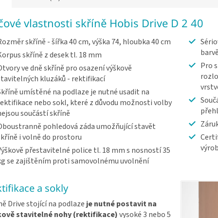
íčové vlastnosti skříně Hobis Drive D 2 40
Rozměr skříně - šířka 40 cm, výška 74, hloubka 40 cm
Sério
barv
Korpus skříně z desek tl. 18 mm
Pro s
Otvory ve dně skříně pro osazení výškově
rozlo
stavitelných kluzáků - rektifikací
vrst
Skříně umístěné na podlaze je nutné usadit na
Součá
rektifikace nebo sokl, které z důvodu možnosti volby
přeh
nejsou součástí skříně
Záruk
Oboustranně pohledová záda umožňující stavět
skříně i volně do prostoru
Certi
výrob
Výškově přestavitelné police tl. 18 mm s nosností 35
kg se zajištěním proti samovolnému uvolnění
tifikace a sokly
ně Drive stojící na podlaze
je nutné postavit na
ově stavitelné nohy (rektifikace)
vysoké 3 nebo 5