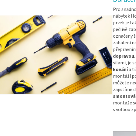
Pro snadno
nábytek Ho
prvek je ta
pečlivě za
označeny št
zabalení n
přepravním
dopravou
silami, je 
kování
a t
montáží po
můžete nec
zajistíme d
smontován
montáže se
s volbou zp