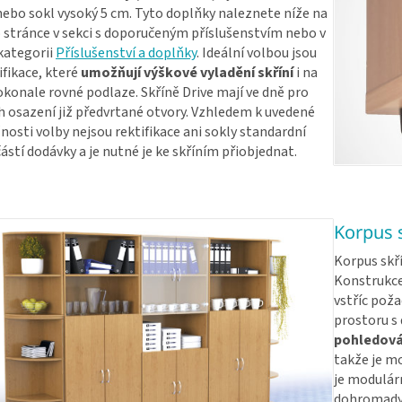
ebo sokl vysoký 5 cm. Tyto doplňky naleznete níže na
 stránce v sekci s doporučeným příslušenstvím nebo v
kategorii
Příslušenství a doplňky
. Ideální volbou jsou
ifikace, které
umožňují výškové vyladění skříní
i na
konale rovné podlaze. Skříně Drive mají ve dně pro
ch osazení již předvrtané otvory. Vzhledem k uvedené
osti volby nejsou rektifikace ani sokly standardní
ástí dodávky a je nutné je ke skříním přiobjednat.
Korpus 
Korpus skří
Konstrukce
vstříc poža
prostoru s
pohledov
takže je mo
je modulárn
dohromady 