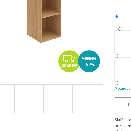
Z
1 832 Kč
–5 %
ZDARMA
D
A
Možnosti
R
M
A
Skříň Hob
bez dveří