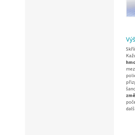
Výš
Skří
Každ
hmo
mezi
poli
přiz
šano
změ
poče
dalš