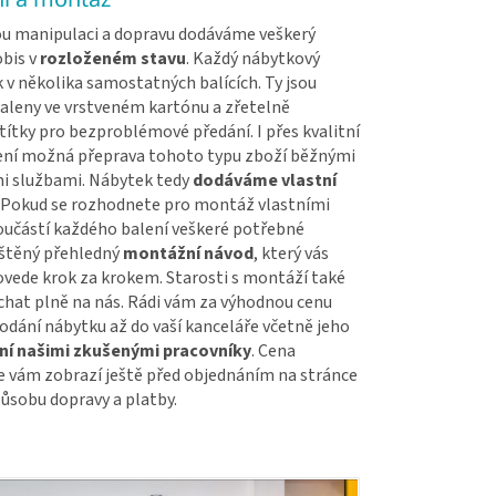
u manipulaci a dopravu dodáváme veškerý
bis v
rozloženém stavu
. Každý nábytkový
k v několika samostatných balících. Ty jsou
baleny ve vrstveném kartónu a zřetelně
ítky pro bezproblémové předání. I přes kvalitní
ení možná přeprava tohoto typu zboží běžnými
i službami. Nábytek tedy
dodáváme vlastní
. Pokud se rozhodnete pro montáž vlastními
součástí každého balení veškeré potřebné
ištěný přehledný
montážní návod
, který vás
vede krok za krokem. Starosti s montáží také
hat plně na nás. Rádi vám za výhodnou cenu
odání nábytku až do vaší kanceláře včetně jeho
í našimi zkušenými pracovníky
. Cena
 vám zobrazí ještě před objednáním na stránce
ůsobu dopravy a platby.