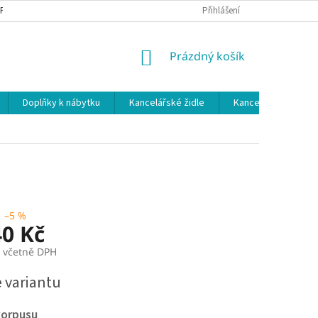
 PODMÍNKY
OCHRANA OSOBNÍCH ÚDAJŮ
Přihlášení
NÁKUPNÍ
Prázdný košík
KOŠÍK
Doplňky k nábytku
Kancelářské židle
Kancelářské kuchy
–5 %
40 Kč
č včetně DPH
e variantu
korpusu