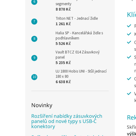
segmenty
8 870 Kč
Kl
Triton NET - Jednací židle
1 261 Kč
Halia SP - Kancelářská židle s
podhlavníkem
5 526 Kč
Vault BTCZ 014 Zásuvkový
panel
5 235 Kč
UJ 1800 Hobis UNI - Stůl jednací
180 x 80
6 638 Kč
Novinky
Rozšíření nabídky zásuvkových
Rek
panelů od nové typy s USB-C
konektory
Skří
výšk