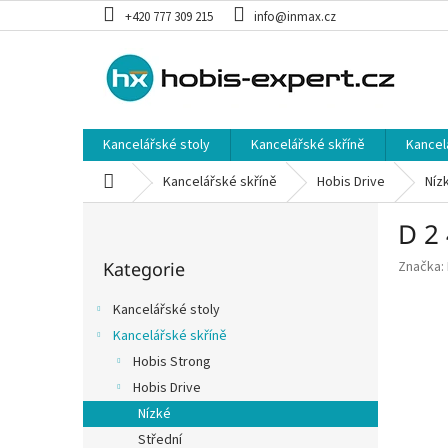
Přejít
+420 777 309 215
info@inmax.cz
na
obsah
Kancelářské stoly
Kancelářské skříně
Kancel
Domů
Kancelářské skříně
Hobis Drive
Níz
P
D 2 
o
Přeskočit
s
Kategorie
Značka:
kategorie
t
r
Kancelářské stoly
a
Kancelářské skříně
n
Hobis Strong
n
í
Hobis Drive
p
Nízké
a
Střední