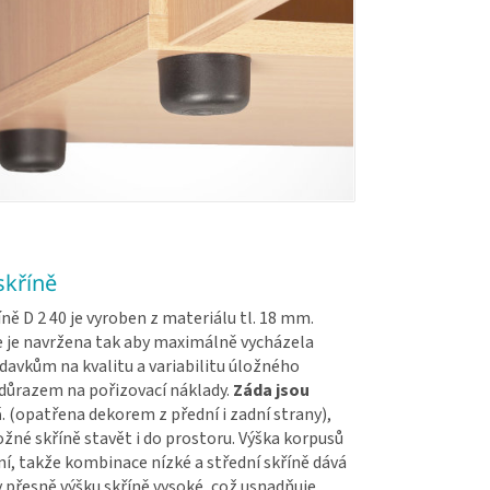
skříně
ně D 2 40 je vyroben z materiálu tl. 18 mm.
 je navržena tak aby maximálně vycházela
davkům na kvalitu a variabilitu úložného
 důrazem na pořizovací náklady.
Záda jsou
á
. (opatřena dekorem z přední i zadní strany),
žné skříně stavět i do prostoru. Výška korpusů
í, takže kombinace nízké a střední skříně dává
přesně výšku skříně vysoké, což usnadňuje