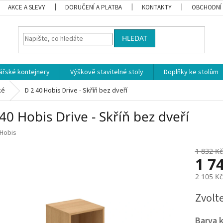
AKCE A SLEVY
DORUČENÍ A PLATBA
KONTAKTY
OBCHODNÍ
HLEDAT
ářské kontejnery
Výškově stavitelné stoly
Doplňky ke stolům
ké
D 2 40 Hobis Drive - Skříň bez dveří
40 Hobis Drive - Skříň bez dveří
Hobis
1 832 Kč
1 7
2 105 K
Měrná
Zvolt
cena:
Barva 