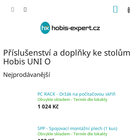
Přejít
NÁKUP
na
obsah
KOŠÍK
Příslušenství a doplňky ke stolům
Hobis UNI O
Nejprodávanější
PC RACK - Držák na počítačovou skříň
Obvykle skladem - Termín dle lokality
1 024 Kč
SPP - Spojovací montážní plech (1 kus)
Obvykle skladem - Termín dle lokality