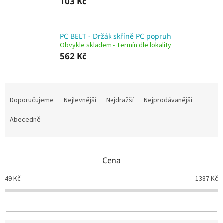
103 Kč
PC BELT - Držák skříně PC popruh
Obvykle skladem - Termín dle lokality
562 Kč
Ř
a
Doporučujeme
Nejlevnější
Nejdražší
Nejprodávanější
z
e
Abecedně
n
í
p
Cena
r
o
49
Kč
1387
Kč
d
u
k
t