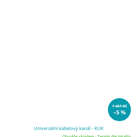
1 461 Kč
–5 %
Universální kabelový kanál - KUK
Obvykle skladem - Termín dle lokality