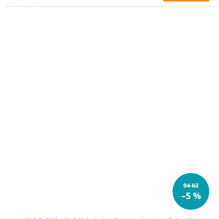
94 Kč
–5 %