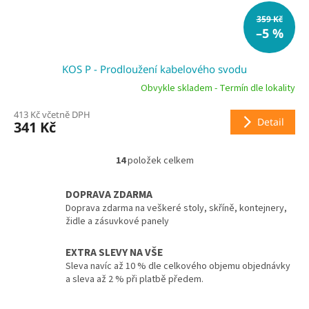
359 Kč
–5 %
KOS P - Prodloužení kabelového svodu
Obvykle skladem - Termín dle lokality
413 Kč včetně DPH
Detail
341 Kč
14
položek celkem
O
v
l
DOPRAVA ZDARMA
á
Doprava zdarma na veškeré stoly, skříně, kontejnery,
d
židle a zásuvkové panely
a
c
EXTRA SLEVY NA VŠE
í
Sleva navíc až 10 % dle celkového objemu objednávky
p
a sleva až 2 % při platbě předem.
r
v