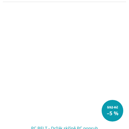
592 Kč
–5 %
PC BELT - Držák skříně PC popruh