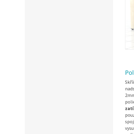
Pol
Skří
nads
2mm 
poli
zatí
pouz
spoj
vysu