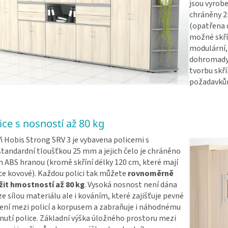
jsou vyrobe
chráněny 
(opatřena d
možné skřín
modulární,
dohromady 
tvorbu skř
požadavků
ice s nosností až 80 kg
ň Hobis Strong SRV 3 je vybavena policemi s
tandardní tloušťkou 25 mm a jejich čelo je chráněno
ABS hranou (kromě skříní délky 120 cm, které mají
ce kovové). Každou polici tak můžete
rovnoměrně
žit hmostností až 80 kg
. Vysoká nosnost není dána
e sílou materiálu ale i kováním, které zajišťuje pevné
ení mezi policí a korpusem a zabraňuje i náhodnému
nutí police. Základní výška úložného prostoru mezi