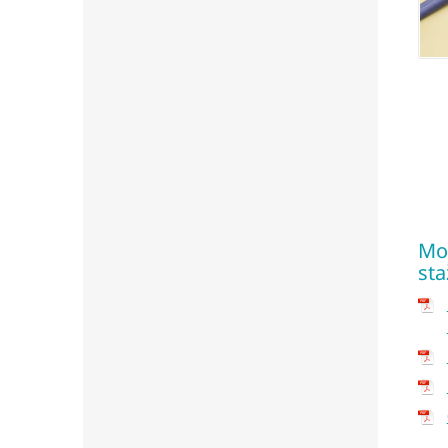
Mon
sta