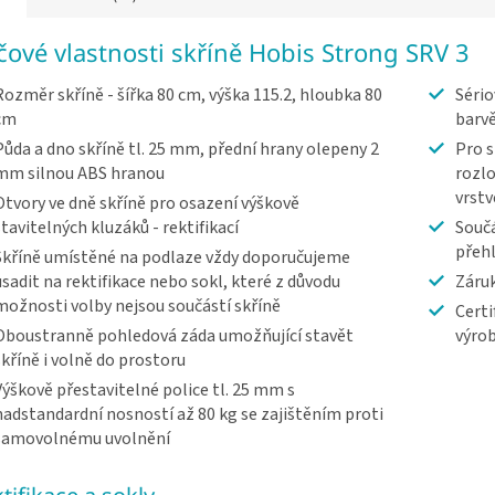
íčové vlastnosti skříně Hobis Strong SRV 3
Rozměr skříně - šířka 80 cm, výška 115.2, hloubka 80
Sério
cm
barv
Půda a dno skříně tl. 25 mm, přední hrany olepeny 2
Pro s
mm silnou ABS hranou
rozlo
vrst
Otvory ve dně skříně pro osazení výškově
stavitelných kluzáků - rektifikací
Součá
přeh
Skříně umístěné na podlaze vždy doporučujeme
usadit na rektifikace nebo sokl, které z důvodu
Záruk
možnosti volby nejsou součástí skříně
Certi
Oboustranně pohledová záda umožňující stavět
výrob
skříně i volně do prostoru
Výškově přestavitelné police tl. 25 mm s
nadstandardní nosností až 80 kg se zajištěním proti
samovolnému uvolnění