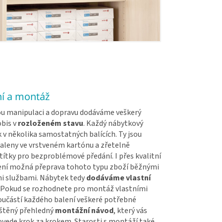
í a montáž
u manipulaci a dopravu dodáváme veškerý
bis v
rozloženém stavu
. Každý nábytkový
k v několika samostatných balících. Ty jsou
baleny ve vrstveném kartónu a zřetelně
ítky pro bezproblémové předání. I přes kvalitní
ení možná přeprava tohoto typu zboží běžnými
i službami. Nábytek tedy
dodáváme vlastní
. Pokud se rozhodnete pro montáž vlastními
součástí každého balení veškeré potřebné
ištěný přehledný
montážní návod
, který vás
vede krok za krokem. Starosti s montáží také