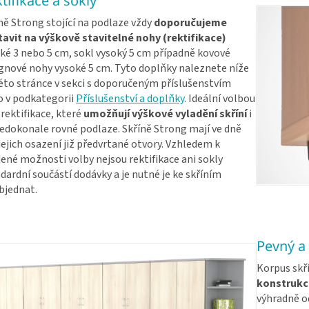
tifikace a sokly
ně Strong stojící na podlaze vždy
doporučujeme
avit na výškově stavitelné nohy (rektifikace)
ké 3 nebo 5 cm, sokl vysoký 5 cm případně kovové
gnové nohy vysoké 5 cm. Tyto doplňky naleznete níže
éto stránce v sekci s doporučeným příslušenstvím
 v podkategorii
Příslušenství a doplňky
. Ideální volbou
 rektifikace, které
umožňují výškové vyladění skříní
i
edokonale rovné podlaze. Skříně Strong mají ve dně
jejich osazení již předvrtané otvory. Vzhledem k
ené možnosti volby nejsou rektifikace ani sokly
dardní součástí dodávky a je nutné je ke skříním
bjednat.
Pevný a 
Korpus skří
konstrukc
výhradně od