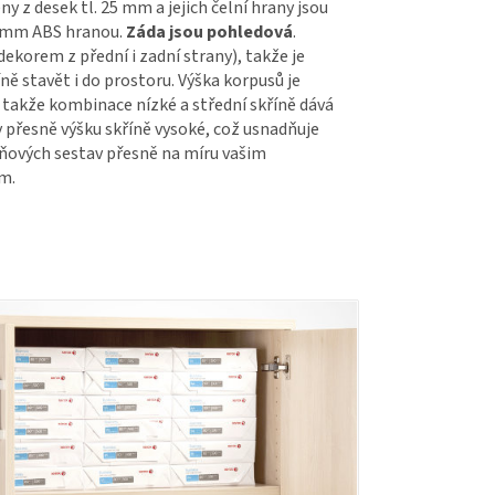
ny z desek tl. 25 mm a jejich čelní hrany jsou
2mm ABS hranou.
Záda jsou pohledová
.
ekorem z přední i zadní strany), takže je
ě stavět i do prostoru. Výška korpusů je
 takže kombinace nízké a střední skříně dává
přesně výšku skříně vysoké, což usnadňuje
íňových sestav přesně na míru vašim
m.