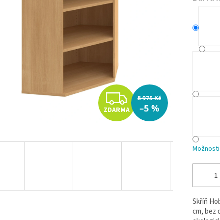
Z
8 975 Kč
–5 %
ZDARMA
D
A
Možnosti
R
M
A
Skříň Hob
cm, bez d