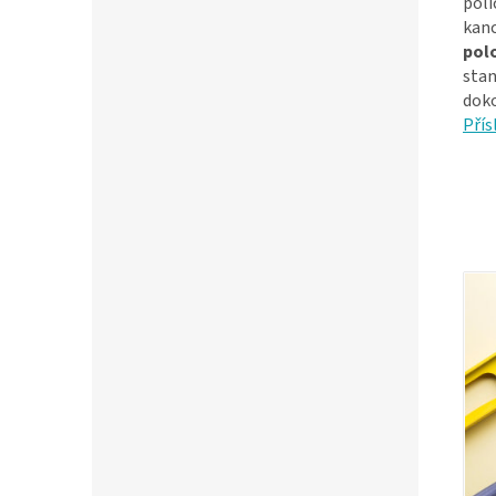
poli
kanc
pol
stan
doko
Přís