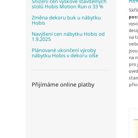
Rek
Snížení cen výškově stavitelných
stolů Hobis Motion Run o 33 %
Skří
post
Změna dekoru buk u nábytku
Hobis
vyso
desi
Navýšení cen nábytku Hobis od
na t
1.9.2025
nebo
Plánované ukončení výroby
jsou
nábytku Hobis v dekoru olše
na n
pro 
uved
stan
Přijímáme online platby
přio