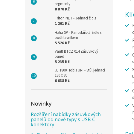
segmenty
8 870 Kč
Kl
Triton NET - Jednací židle
1 261 Kč
Halia SP - Kancelářská židle s
podhlavníkem
5 526 Kč
Vault BTCZ 014 Zásuvkový
panel
5 235 Kč
UJ 1800 Hobis UNI - Stůl jednací
180 x 80
6 638 Kč
Novinky
Rozšíření nabídky zásuvkových
panelů od nové typy s USB-C
konektory