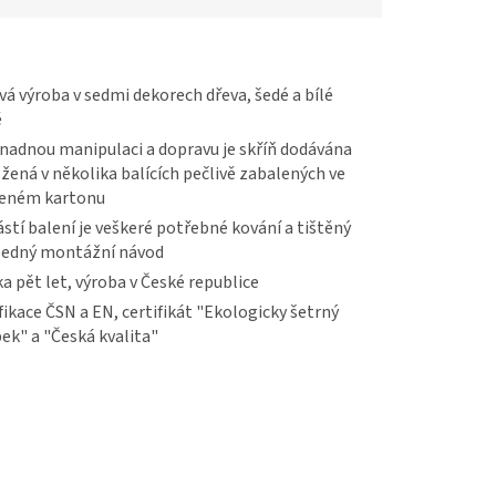
vá výroba v sedmi dekorech dřeva, šedé a bílé
ě
nadnou manipulaci a dopravu je skříň dodávána
žená v několika balících pečlivě zabalených ve
veném kartonu
stí balení je veškeré potřebné kování a tištěný
ledný montážní návod
a pět let, výroba v České republice
fikace ČSN a EN, certifikát "Ekologicky šetrný
ek" a "Česká kvalita"