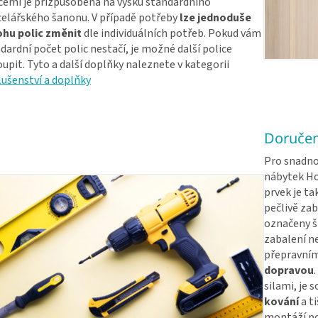
cemi je přizpůsobena na výšku standardního
elářského šanonu. V případě potřeby
lze jednoduše
ohu polic změnit
dle individuálních potřeb. Pokud vám
dardní počet polic nestačí, je možné další police
upit. Tyto a další doplňky naleznete v kategorii
lušenství a doplňky
Doručen
Pro snadno
nábytek Ho
prvek je ta
pečlivě za
označeny št
zabalení n
přepravním
dopravou
silami, je 
kování
a t
montáží po