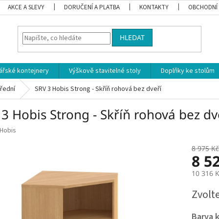
AKCE A SLEVY
DORUČENÍ A PLATBA
KONTAKTY
OBCHODNÍ
HLEDAT
ářské kontejnery
Výškově stavitelné stoly
Doplňky ke stolům
řední
SRV 3 Hobis Strong - Skříň rohová bez dveří
3 Hobis Strong - Skříň rohová bez dv
Hobis
8 975 Kč
8 5
10 316 
Měrná
Zvolt
cena:
Barva 