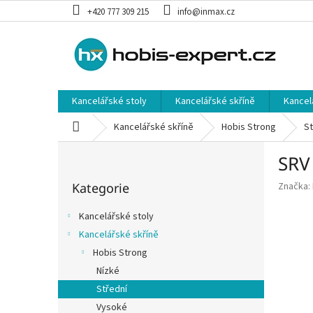
Přejít
+420 777 309 215
info@inmax.cz
na
obsah
Kancelářské stoly
Kancelářské skříně
Kancel
Domů
Kancelářské skříně
Hobis Strong
St
P
SRV 
o
Přeskočit
s
Kategorie
Značka:
kategorie
t
r
Kancelářské stoly
a
Kancelářské skříně
n
Hobis Strong
n
í
Nízké
p
Střední
a
Vysoké