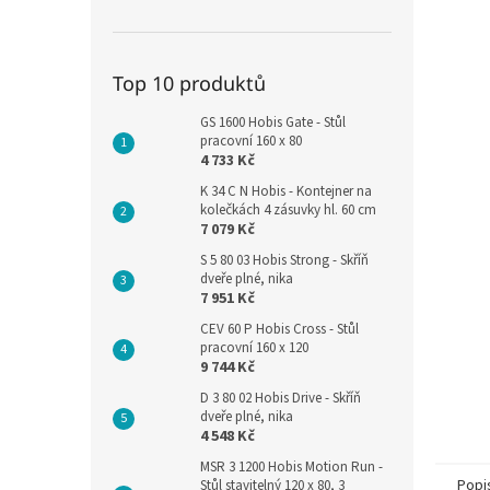
Top 10 produktů
GS 1600 Hobis Gate - Stůl
pracovní 160 x 80
4 733 Kč
K 34 C N Hobis - Kontejner na
kolečkách 4 zásuvky hl. 60 cm
7 079 Kč
S 5 80 03 Hobis Strong - Skříň
dveře plné, nika
7 951 Kč
CEV 60 P Hobis Cross - Stůl
pracovní 160 x 120
9 744 Kč
D 3 80 02 Hobis Drive - Skříň
dveře plné, nika
4 548 Kč
MSR 3 1200 Hobis Motion Run -
Popi
Stůl stavitelný 120 x 80, 3