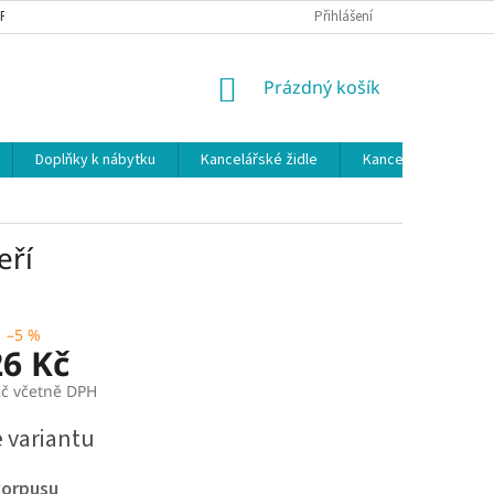
 PODMÍNKY
OCHRANA OSOBNÍCH ÚDAJŮ
Přihlášení
NÁKUPNÍ
Prázdný košík
KOŠÍK
Doplňky k nábytku
Kancelářské židle
Kancelářské kuchy
eří
–5 %
26 Kč
Kč včetně DPH
e variantu
korpusu