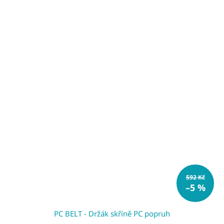
592 Kč
–5 %
PC BELT - Držák skříně PC popruh