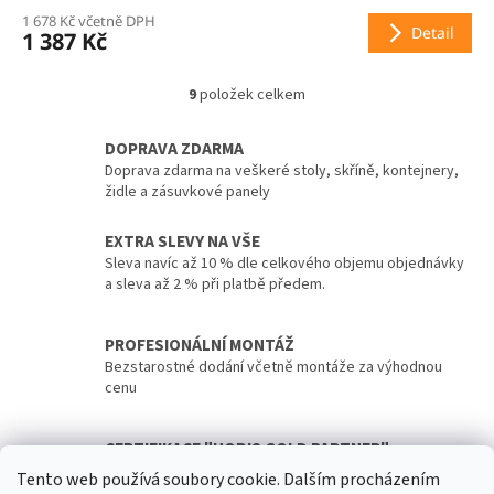
1 678 Kč včetně DPH
Detail
1 387 Kč
9
položek celkem
O
v
l
DOPRAVA ZDARMA
á
Doprava zdarma na veškeré stoly, skříně, kontejnery,
d
židle a zásuvkové panely
a
c
EXTRA SLEVY NA VŠE
í
Sleva navíc až 10 % dle celkového objemu objednávky
p
a sleva až 2 % při platbě předem.
r
v
k
PROFESIONÁLNÍ MONTÁŽ
y
Bezstarostné dodání včetně montáže za výhodnou
v
cenu
ý
p
i
CERTIFIKACE "HOBIS GOLD PARTNER"
s
Záruka nejkvalitnějších služeb díky certifikaci "Hobis
u
Tento web používá soubory cookie. Dalším procházením
Gold Partner" udělené výrobcem od r. 2019 do r. 2026