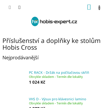
Přejít
NÁKUP
na
obsah
KOŠÍK
Příslušenství a doplňky ke stolům
Hobis Cross
Nejprodávanější
PC RACK - Držák na počítačovou skříň
Obvykle skladem - Termín dle lokality
1 024 Kč
VHS D - Výsuv pro klávesnici lamino
Obvykle skladem - Termín dle lokality