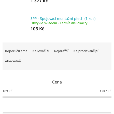
1 377 Kč
SPP - Spojovací montážní plech (1 kus)
Obvykle skladem - Termín dle lokality
103 Kč
Ř
a
Doporučujeme
Nejlevnější
Nejdražší
Nejprodávanější
z
e
Abecedně
n
í
p
Cena
r
o
103
Kč
1387
Kč
d
u
k
t