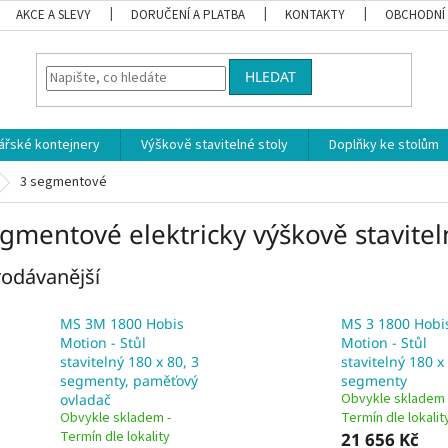
AKCE A SLEVY
DORUČENÍ A PLATBA
KONTAKTY
OBCHODNÍ
HLEDAT
ářské kontejnery
Výškově stavitelné stoly
Doplňky ke stolům
3 segmentové
gmentové elektricky výškově stavitel
odávanější
MS 3M 1800 Hobis
MS 3 1800 Hobi
Motion - Stůl
Motion - Stůl
stavitelný 180 x 80, 3
stavitelný 180 x
segmenty, paměťový
segmenty
Obvykle skladem 
ovladač
Obvykle skladem -
Termín dle lokalit
Termín dle lokality
21 656 Kč