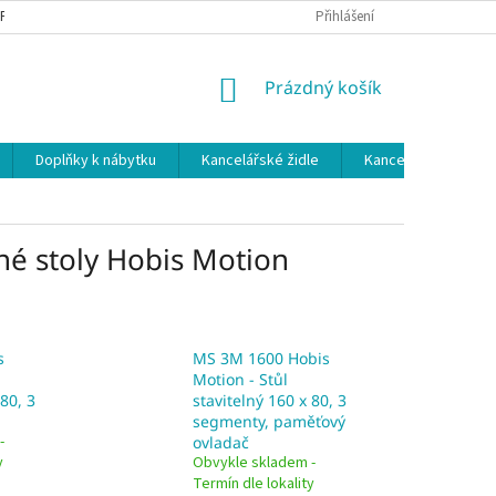
 PODMÍNKY
OCHRANA OSOBNÍCH ÚDAJŮ
Přihlášení
NÁKUPNÍ
Prázdný košík
KOŠÍK
Doplňky k nábytku
Kancelářské židle
Kancelářské kuchy
né stoly Hobis Motion
s
MS 3M 1600 Hobis
Motion - Stůl
 80, 3
stavitelný 160 x 80, 3
segmenty, paměťový
-
ovladač
y
Obvykle skladem -
Termín dle lokality