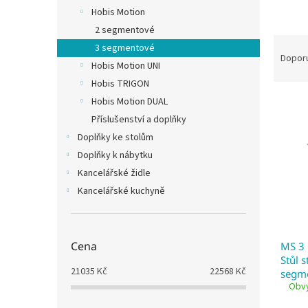
n
Hobis Motion
e
2 segmentové
l
Ř
3 segmentové
a
Dopor
Hobis Motion UNI
z
Hobis TRIGON
e
V
n
Hobis Motion DUAL
ý
í
Příslušenství a doplňky
p
p
Doplňky ke stolům
i
r
Doplňky k nábytku
s
o
Kancelářské židle
p
d
r
u
Kancelářské kuchyně
o
k
d
t
u
ů
Cena
MS 3 
k
Stůl s
t
21035
Kč
22568
Kč
segm
ů
Obvy