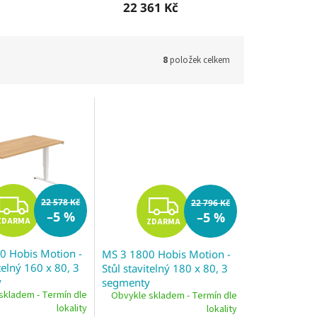
22 361 Kč
8
položek celkem
Z
Z
22 578 Kč
22 796 Kč
–5 %
–5 %
ZDARMA
ZDARMA
D
D
0 Hobis Motion -
MS 3 1800 Hobis Motion -
A
A
telný 160 x 80, 3
Stůl stavitelný 180 x 80, 3
y
segmenty
R
R
skladem - Termín dle
Obvykle skladem - Termín dle
lokality
lokality