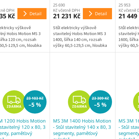
M
M
25 690
25 953
etně DPH
Kč včetně DPH
Kč včetně
A
A
Detail
Detail
35 Kč
21 231 Kč
21 449
lektricky výškově
Stůl elektricky výškově
Stůl elekt
elný Hobis Motion MS 3
stavitelný Hobis Motion MS 3
stavitelný
šířka 120 cm, rozsah
1400, šířka 140 cm, rozsah
1600, šířka
60,5-129,5 cm, hloubka
výšky 60,5-129,5 cm, hloubka
výšky 60,5
 standardní ovladač,
80 cm, standardní ovladač,
80 cm, sta
mentová podnož, 2x...
třísegmentová podnož, 2x...
třísegment
Z
Z
23 103 Kč
23 309 Kč
–5 %
–5 %
ZDARMA
ZDARMA
D
D
M 1200 Hobis Motion
MS 3M 1400 Hobis Motion
MS 3M 16
A
A
 stavitelný 120 x 80, 3
- Stůl stavitelný 140 x 80, 3
- Stůl sta
nty, paměťový
segmenty, paměťový
segmenty
R
R