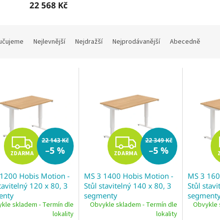
22 568 Kč
učujeme
Nejlevnější
Nejdražší
Nejprodávanější
Abecedně
Z
Z
22 143 Kč
22 349 Kč
–5 %
–5 %
ZDARMA
ZDARMA
D
D
1200 Hobis Motion -
MS 3 1400 Hobis Motion -
MS 3 160
A
A
tavitelný 120 x 80, 3
Stůl stavitelný 140 x 80, 3
Stůl stavi
enty
segmenty
segment
R
R
kle skladem - Termín dle
Obvykle skladem - Termín dle
Obvykle 
lokality
lokality