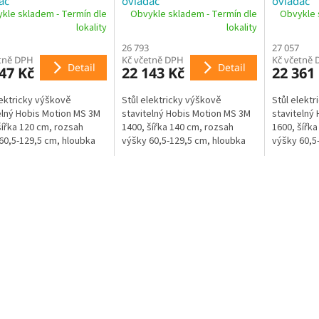
ač
ovladač
ovladač
kle skladem - Termín dle
Obvykle skladem - Termín dle
Obvykle 
M
M
lokality
lokality
26 793
27 057
A
A
etně DPH
Kč včetně DPH
Kč včetně
Detail
Detail
47 Kč
22 143 Kč
22 361
lektricky výškově
Stůl elektricky výškově
Stůl elekt
elný Hobis Motion MS 3M
stavitelný Hobis Motion MS 3M
stavitelný
šířka 120 cm, rozsah
1400, šířka 140 cm, rozsah
1600, šířka
60,5-129,5 cm, hloubka
výšky 60,5-129,5 cm, hloubka
výšky 60,5
 paměťový ovladač,
80 cm, paměťový ovladač,
80 cm, pam
mentová podnož, 2x...
třísegmentová podnož, 2x...
třísegment
O
v
l
á
d
a
c
í
p
r
v