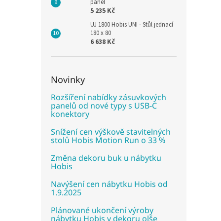
panel
5 235 Kč
UJ 1800 Hobis UNI - Stůl jednací
180 x 80
6 638 Kč
Novinky
Rozšíření nabídky zásuvkových
panelů od nové typy s USB-C
konektory
Snížení cen výškově stavitelných
stolů Hobis Motion Run o 33 %
Změna dekoru buk u nábytku
Hobis
Navýšení cen nábytku Hobis od
1.9.2025
Plánované ukončení výroby
nábytku Hobis v dekoru olše