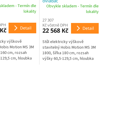
ovladač
skladem - Termín dle
Obvykle skladem - Termín dle
M
M
lokality
lokality
27 307
A
A
 DPH
Kč včetně DPH
Detail
Detail
 Kč
22 568 Kč
ricky výškově
Stůl elektricky výškově
 Hobis Motion MS 3M
stavitelný Hobis Motion MS 3M
 160 cm, rozsah
1800, šířka 180 cm, rozsah
-129,5 cm, hloubka
výšky 60,5-129,5 cm, hloubka
ěťový ovladač,
80 cm, paměťový ovladač,
ová podnož, 2x...
třísegmentová podnož, 2x...