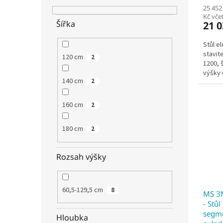
25 452
Kč vč
Šířka
21 0
Stůl e
stavit
120 cm
2
1200, 
výšky 
140 cm
2
80 cm,
tříseg
160 cm
2
180 cm
2
Rozsah výšky
60,5-129,5 cm
8
MS 3
- Stůl
segme
Hloubka