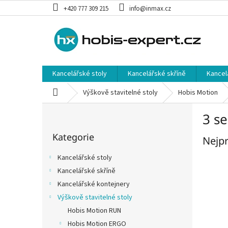
Přejít
+420 777 309 215
info@inmax.cz
na
obsah
Kancelářské stoly
Kancelářské skříně
Kancel
Domů
Výškově stavitelné stoly
Hobis Motion
P
3 se
o
Přeskočit
s
Kategorie
kategorie
Nejpr
t
r
Kancelářské stoly
a
Kancelářské skříně
n
Kancelářské kontejnery
n
í
Výškově stavitelné stoly
p
Hobis Motion RUN
a
Hobis Motion ERGO