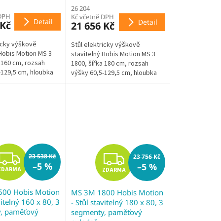
M
M
26 204
 DPH
Kč včetně DPH
A
A
Detail
Detail
 Kč
21 656 Kč
ricky výškově
Stůl elektricky výškově
 Hobis Motion MS 3
stavitelný Hobis Motion MS 3
 160 cm, rozsah
1800, šířka 180 cm, rozsah
-129,5 cm, hloubka
výšky 60,5-129,5 cm, hloubka
ndardní ovladač,
80 cm, standardní ovladač,
ová podnož, 2x...
třísegmentová podnož, 2x...
Z
Z
23 538 Kč
23 756 Kč
–5 %
–5 %
ZDARMA
ZDARMA
D
D
00 Hobis Motion
MS 3M 1800 Hobis Motion
A
A
vitelný 160 x 80, 3
- Stůl stavitelný 180 x 80, 3
, paměťový
segmenty, paměťový
R
R