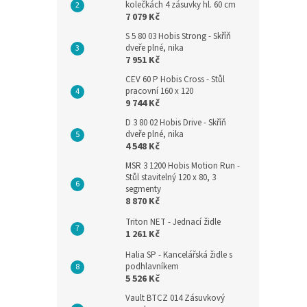
kolečkách 4 zásuvky hl. 60 cm
7 079 Kč
S 5 80 03 Hobis Strong - Skříň
dveře plné, nika
7 951 Kč
CEV 60 P Hobis Cross - Stůl
pracovní 160 x 120
9 744 Kč
D 3 80 02 Hobis Drive - Skříň
dveře plné, nika
4 548 Kč
MSR 3 1200 Hobis Motion Run -
Stůl stavitelný 120 x 80, 3
segmenty
8 870 Kč
Triton NET - Jednací židle
1 261 Kč
Halia SP - Kancelářská židle s
podhlavníkem
5 526 Kč
Vault BTCZ 014 Zásuvkový