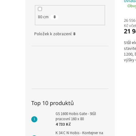
ovlad
Obvy
80 cm
8
26 556
Kč vč
21 9
Položek k zobrazení:
8
Stůl e
stavit
1200, 
výšky 
80 cm,
tříseg
Top 10 produktů
GS 1600 Hobis Gate - Stůl
pracovní 160 x 80
4 733 Kč
K 34 C N Hobis - Kontejner na