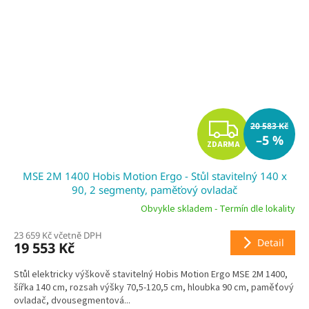
Z
20 583 Kč
–5 %
ZDARMA
D
MSE 2M 1400 Hobis Motion Ergo - Stůl stavitelný 140 x
A
90, 2 segmenty, paměťový ovladač
R
Obvykle skladem - Termín dle lokality
23 659 Kč včetně DPH
M
Detail
19 553 Kč
A
Stůl elektricky výškově stavitelný Hobis Motion Ergo MSE 2M 1400,
šířka 140 cm, rozsah výšky 70,5-120,5 cm, hloubka 90 cm, paměťový
ovladač, dvousegmentová...