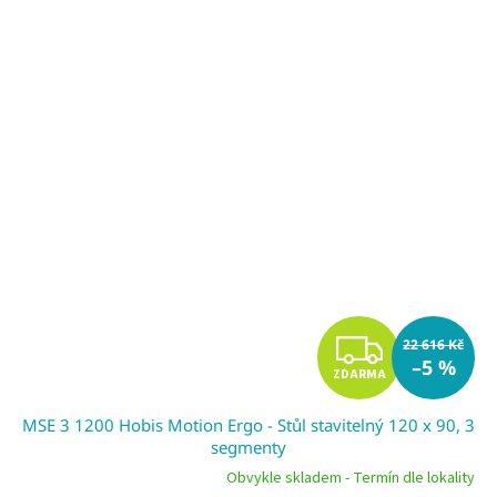
Z
22 616 Kč
–5 %
ZDARMA
D
MSE 3 1200 Hobis Motion Ergo - Stůl stavitelný 120 x 90, 3
A
segmenty
R
Obvykle skladem - Termín dle lokality