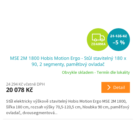
Z
21 135 Kč
–5 %
ZDARMA
D
MSE 2M 1800 Hobis Motion Ergo - Stůl stavitelný 180 x
A
90, 2 segmenty, paměťový ovladač
R
Obvykle skladem - Termín dle lokality
24 294 Kč včetně DPH
M
Detail
20 078 Kč
A
Stůl elektricky výškově stavitelný Hobis Motion Ergo MSE 2M 1800,
šířka 180 cm, rozsah výšky 70,5-120,5 cm, hloubka 90 cm, paměťový
ovladač, dvousegmentová...