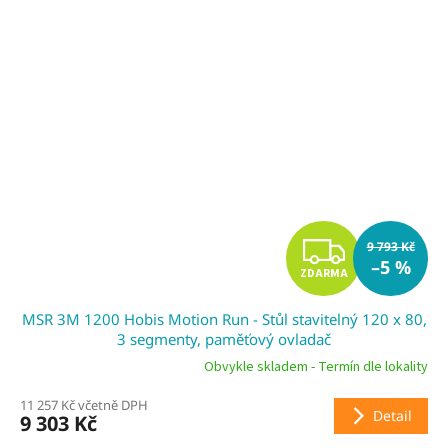
Z
9 793 Kč
–5 %
ZDARMA
D
MSR 3M 1200 Hobis Motion Run - Stůl stavitelný 120 x 80,
A
3 segmenty, paměťový ovladač
R
Obvykle skladem - Termín dle lokality
11 257 Kč včetně DPH
M
Detail
9 303 Kč