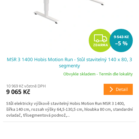
Z
9 543 Kč
–5 %
ZDARMA
D
MSR 3 1400 Hobis Motion Run - Stůl stavitelný 140 x 80, 3
A
segmenty
R
Obvykle skladem - Termín dle lokality
10 969 Kč včetně DPH
M
Detail
9 065 Kč
A
Stůl elektricky výškově stavitelný Hobis Motion Run MSR 3 1400,
šířka 140 cm, rozsah výšky 64,5-130,5 cm, hloubka 80 cm, standardní
ovladač, třísegmentová podnož,...