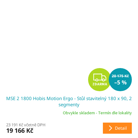
Z
20 175 Kč
–5 %
ZDARMA
D
MSE 2 1800 Hobis Motion Ergo - Stůl stavitelný 180 x 90, 2
A
segmenty
R
Obvykle skladem - Termín dle lokality
23 191 Kč včetně DPH
M
Detail
19 166 Kč