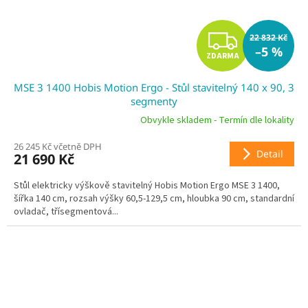
Z
22 832 Kč
–5 %
ZDARMA
D
MSE 3 1400 Hobis Motion Ergo - Stůl stavitelný 140 x 90, 3
A
segmenty
R
Obvykle skladem - Termín dle lokality
26 245 Kč včetně DPH
M
Detail
21 690 Kč
A
Stůl elektricky výškově stavitelný Hobis Motion Ergo MSE 3 1400,
šířka 140 cm, rozsah výšky 60,5-129,5 cm, hloubka 90 cm, standardní
ovladač, třísegmentová...