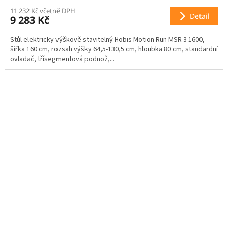
11 232 Kč včetně DPH
M
Detail
9 283 Kč
A
Stůl elektricky výškově stavitelný Hobis Motion Run MSR 3 1600,
šířka 160 cm, rozsah výšky 64,5-130,5 cm, hloubka 80 cm, standardní
ovladač, třísegmentová podnož,...