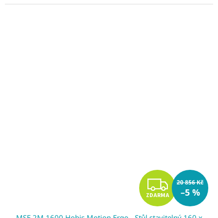
Z
20 856 Kč
–5 %
ZDARMA
D
MSE 2M 1600 Hobis Motion Ergo - Stůl stavitelný 160 x