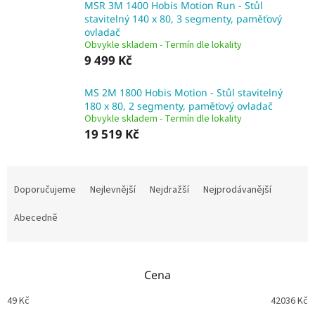
MSR 3M 1400 Hobis Motion Run - Stůl
stavitelný 140 x 80, 3 segmenty, paměťový
ovladač
Obvykle skladem - Termín dle lokality
9 499 Kč
MS 2M 1800 Hobis Motion - Stůl stavitelný
180 x 80, 2 segmenty, paměťový ovladač
Obvykle skladem - Termín dle lokality
19 519 Kč
Ř
a
Doporučujeme
Nejlevnější
Nejdražší
Nejprodávanější
z
e
Abecedně
n
í
p
Cena
r
o
49
Kč
42036
Kč
d