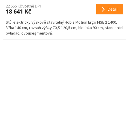
22 556 Kč včetně DPH
M
Detail
18 641 Kč
A
Stůl elektricky výškově stavitelný Hobis Motion Ergo MSE 2 1400,
šířka 140 cm, rozsah výšky 70,5-120,5 cm, hloubka 90 cm, standardní
ovladač, dvousegmentová...