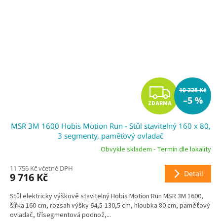
Z
10 228 Kč
–5 %
ZDARMA
D
MSR 3M 1600 Hobis Motion Run - Stůl stavitelný 160 x 80,
A
3 segmenty, paměťový ovladač
R
Obvykle skladem - Termín dle lokality
11 756 Kč včetně DPH
M
Detail
9 716 Kč
A
Stůl elektricky výškově stavitelný Hobis Motion Run MSR 3M 1600,
šířka 160 cm, rozsah výšky 64,5-130,5 cm, hloubka 80 cm, paměťový
ovladač, třísegmentová podnož,...