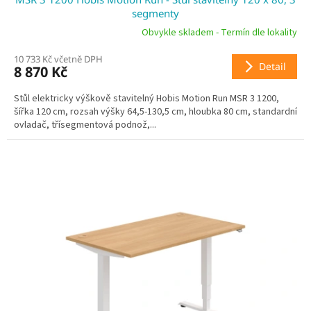
A
segmenty
R
Obvykle skladem - Termín dle lokality
10 733 Kč včetně DPH
M
Detail
8 870 Kč
A
Stůl elektricky výškově stavitelný Hobis Motion Run MSR 3 1200,
šířka 120 cm, rozsah výšky 64,5-130,5 cm, hloubka 80 cm, standardní
ovladač, třísegmentová podnož,...