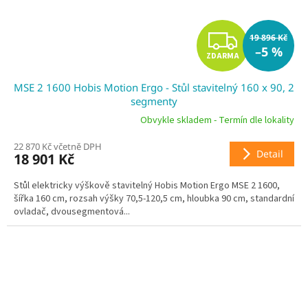
Z
19 896 Kč
–5 %
ZDARMA
D
MSE 2 1600 Hobis Motion Ergo - Stůl stavitelný 160 x 90, 2
A
segmenty
R
Obvykle skladem - Termín dle lokality
22 870 Kč včetně DPH
M
Detail
18 901 Kč
A
Stůl elektricky výškově stavitelný Hobis Motion Ergo MSE 2 1600,
šířka 160 cm, rozsah výšky 70,5-120,5 cm, hloubka 90 cm, standardní
ovladač, dvousegmentová...