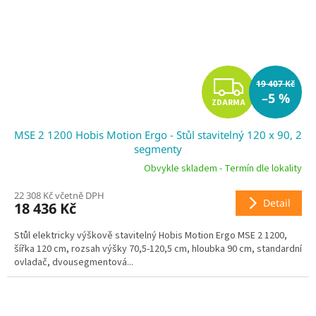
Z
19 407 Kč
–5 %
ZDARMA
D
MSE 2 1200 Hobis Motion Ergo - Stůl stavitelný 120 x 90, 2
A
segmenty
R
Obvykle skladem - Termín dle lokality
22 308 Kč včetně DPH
M
Detail
18 436 Kč
A
Stůl elektricky výškově stavitelný Hobis Motion Ergo MSE 2 1200,
šířka 120 cm, rozsah výšky 70,5-120,5 cm, hloubka 90 cm, standardní
ovladač, dvousegmentová...