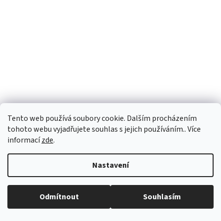
Tento web používá soubory cookie. Dalším procházením
Z
23 105 Kč
tohoto webu vyjadřujete souhlas s jejich používáním.. Více
–5 %
ZDARMA
D
informací
zde
.
MSE 3 1600 Hobis Motion Ergo - Stůl stavitelný 160 x 90, 3
A
Nastavení
segmenty
R
Obvykle skladem - Termín dle lokality
Odmítnout
Souhlasím
26 558 Kč včetně DPH
M
Detail
21 949 Kč