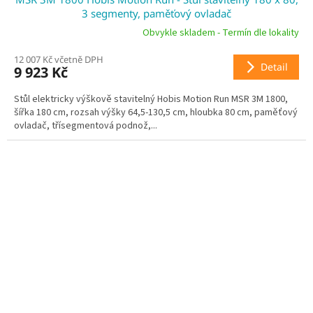
A
3 segmenty, paměťový ovladač
R
Obvykle skladem - Termín dle lokality
12 007 Kč včetně DPH
M
Detail
9 923 Kč
A
Stůl elektricky výškově stavitelný Hobis Motion Run MSR 3M 1800,
šířka 180 cm, rozsah výšky 64,5-130,5 cm, hloubka 80 cm, paměťový
ovladač, třísegmentová podnož,...