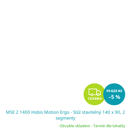
Z
19 623 Kč
–5 %
ZDARMA
D
MSE 2 1400 Hobis Motion Ergo - Stůl stavitelný 140 x 90, 2
A
segmenty
R
Obvykle skladem - Termín dle lokality