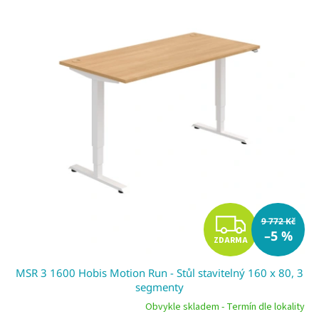
Z
9 772 Kč
–5 %
ZDARMA
D
MSR 3 1600 Hobis Motion Run - Stůl stavitelný 160 x 80, 3
A
segmenty
R
Obvykle skladem - Termín dle lokality