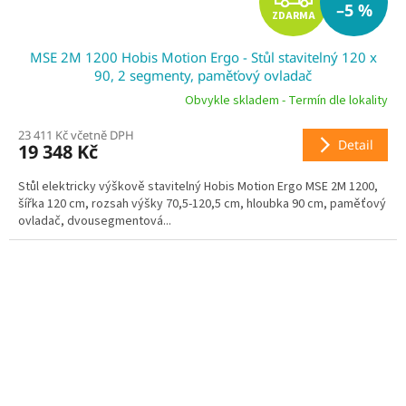
–5 %
ZDARMA
D
MSE 2M 1200 Hobis Motion Ergo - Stůl stavitelný 120 x
A
90, 2 segmenty, paměťový ovladač
R
Obvykle skladem - Termín dle lokality
23 411 Kč včetně DPH
M
Detail
19 348 Kč
A
Stůl elektricky výškově stavitelný Hobis Motion Ergo MSE 2M 1200,
šířka 120 cm, rozsah výšky 70,5-120,5 cm, hloubka 90 cm, paměťový
ovladač, dvousegmentová...