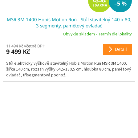
–5 %
ZDARMA
D
MSR 3M 1400 Hobis Motion Run - Stůl stavitelný 140 x 80,
A
3 segmenty, paměťový ovladač
R
Obvykle skladem - Termín dle lokality
11 494 Kč včetně DPH
M
Detail
9 499 Kč
A
Stůl elektricky výškově stavitelný Hobis Motion Run MSR 3M 1400,
šířka 140 cm, rozsah výšky 64,5-130,5 cm, hloubka 80 cm, paměťový
ovladač, třísegmentová podnož,...