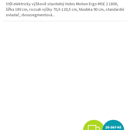
A
Stůl elektricky výškově stavitelný Hobis Motion Ergo MSE 2 1800,
šířka 180 cm, rozsah výšky 70,5-120,5 cm, hloubka 90 cm, standardní
ovladač, dvousegmentová...
Z
20 367 Kč