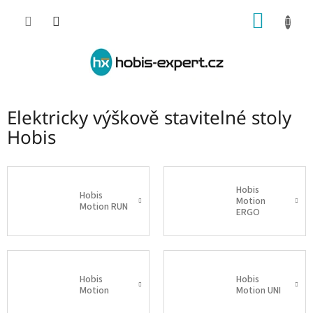
Přejít
NÁKUP
na
obsah
KOŠÍK
Elektricky výškově stavitelné stoly
Hobis
Hobis
Hobis
Motion
Motion RUN
ERGO
Hobis
Hobis
Motion
Motion UNI