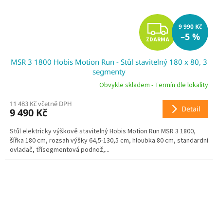
Z
9 990 Kč
–5 %
ZDARMA
D
MSR 3 1800 Hobis Motion Run - Stůl stavitelný 180 x 80, 3
A
segmenty
R
Obvykle skladem - Termín dle lokality
11 483 Kč včetně DPH
M
Detail
9 490 Kč
A
Stůl elektricky výškově stavitelný Hobis Motion Run MSR 3 1800,
šířka 180 cm, rozsah výšky 64,5-130,5 cm, hloubka 80 cm, standardní
ovladač, třísegmentová podnož,...