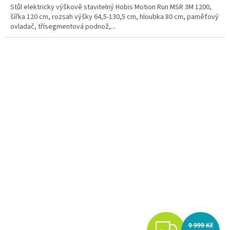
A
Stůl elektricky výškově stavitelný Hobis Motion Run MSR 3M 1200,
šířka 120 cm, rozsah výšky 64,5-130,5 cm, hloubka 80 cm, paměťový
ovladač, třísegmentová podnož,...
Z
9 999 Kč