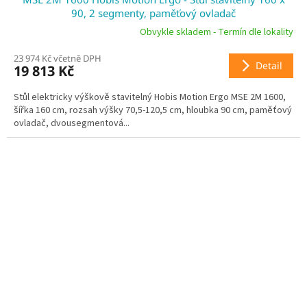
A
90, 2 segmenty, paměťový ovladač
R
Obvykle skladem - Termín dle lokality
23 974 Kč včetně DPH
M
Detail
19 813 Kč
A
Stůl elektricky výškově stavitelný Hobis Motion Ergo MSE 2M 1600,
šířka 160 cm, rozsah výšky 70,5-120,5 cm, hloubka 90 cm, paměťový
ovladač, dvousegmentová...