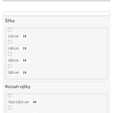
u
k
t
ů
Šířka
120 cm
18
140 cm
18
160 cm
34
180 cm
18
Rozsah výšky
70,5-120,5 cm
40