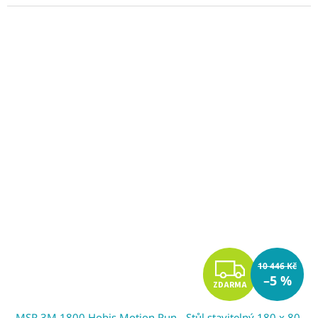
Z
10 446 Kč
–5 %
ZDARMA
D
MSR 3M 1800 Hobis Motion Run - Stůl stavitelný 180 x 80,