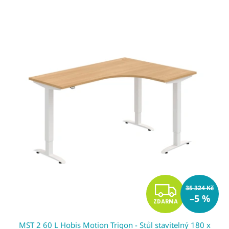
V
ý
p
i
s
p
r
o
d
u
k
t
ů
Z
35 324 Kč
–5 %
ZDARMA
D
MST 2 60 L Hobis Motion Trigon - Stůl stavitelný 180 x