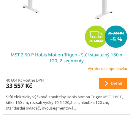
Z
35 324 Kč
–5 %
ZDARMA
D
MST 2 60 P Hobis Motion Trigon - Stůl stavitelný 180 x
A
120, 2 segmenty
R
Výroba na objednávku
40 604 Kč včetně DPH
M
Detail
33 557 Kč
A
Stůl elektricky výškově stavitelný Hobis Motion Trigon MST 2 60 P,
šířka 160 cm, rozsah výšky 70,5-120,5 cm, hloubka 120 cm,
standardní ovladač, dvousegmentová...