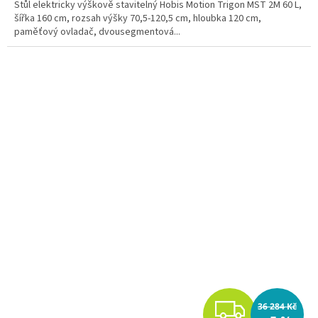
A
Stůl elektricky výškově stavitelný Hobis Motion Trigon MST 2M 60 L,
šířka 160 cm, rozsah výšky 70,5-120,5 cm, hloubka 120 cm,
paměťový ovladač, dvousegmentová...
Z
36 284 Kč