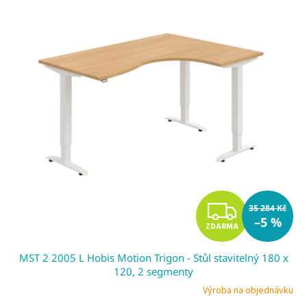
Z
35 284 Kč
–5 %
ZDARMA
D
MST 2 2005 L Hobis Motion Trigon - Stůl stavitelný 180 x
A
120, 2 segmenty
R
Výroba na objednávku