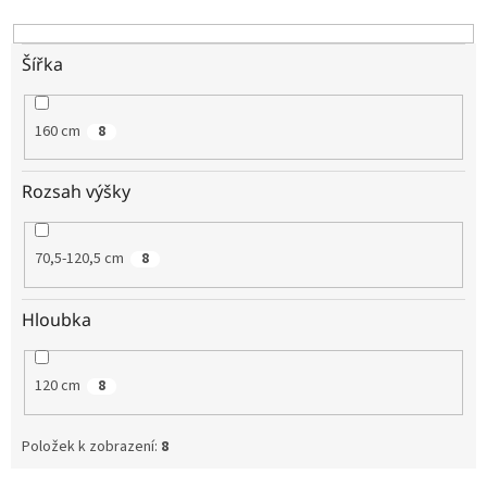
k
t
ů
Šířka
160 cm
8
Rozsah výšky
70,5-120,5 cm
8
Hloubka
120 cm
8
Položek k zobrazení:
8