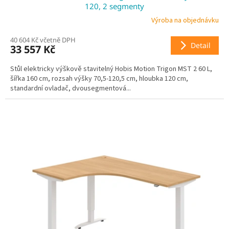
A
120, 2 segmenty
R
Výroba na objednávku
40 604 Kč včetně DPH
M
Detail
33 557 Kč
A
Stůl elektricky výškově stavitelný Hobis Motion Trigon MST 2 60 L,
šířka 160 cm, rozsah výšky 70,5-120,5 cm, hloubka 120 cm,
standardní ovladač, dvousegmentová...