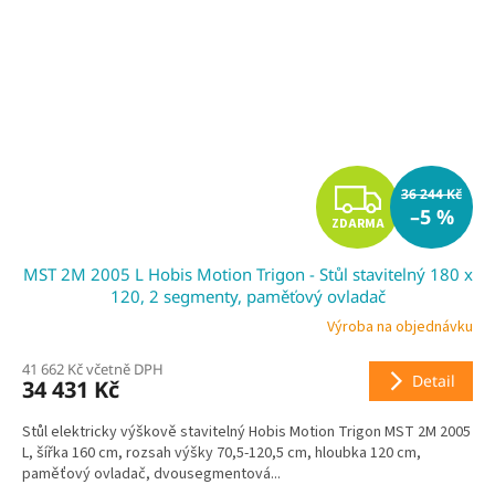
Z
36 244 Kč
–5 %
ZDARMA
D
MST 2M 2005 L Hobis Motion Trigon - Stůl stavitelný 180 x
A
120, 2 segmenty, paměťový ovladač
R
Výroba na objednávku
41 662 Kč včetně DPH
M
Detail
34 431 Kč
A
Stůl elektricky výškově stavitelný Hobis Motion Trigon MST 2M 2005
L, šířka 160 cm, rozsah výšky 70,5-120,5 cm, hloubka 120 cm,
paměťový ovladač, dvousegmentová...