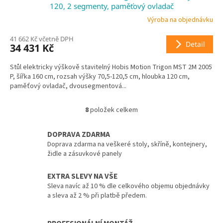
A
120, 2 segmenty, paměťový ovladač
R
Výroba na objednávku
41 662 Kč včetně DPH
M
Detail
34 431 Kč
A
Stůl elektricky výškově stavitelný Hobis Motion Trigon MST 2M 2005
P, šířka 160 cm, rozsah výšky 70,5-120,5 cm, hloubka 120 cm,
paměťový ovladač, dvousegmentová...
8
položek celkem
O
v
l
DOPRAVA ZDARMA
á
Doprava zdarma na veškeré stoly, skříně, kontejnery,
d
židle a zásuvkové panely
a
c
EXTRA SLEVY NA VŠE
í
Sleva navíc až 10 % dle celkového objemu objednávky
p
a sleva až 2 % při platbě předem.
r
v
k