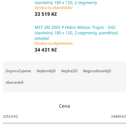
stavitelný 180 x 120, 2 segmenty
Výroba na objednávku
33 519 Kč
MST 2M 2005 P Hobis Motion Trigon - Stůl
stavitelný 180 x 120, 2 segmenty, paměťový
ovladač
Výroba na objednávku
34 431 Kč
Ř
a
Doporučujeme
Nejlevnější
Nejdražší
Nejprodávanější
z
e
Abecedně
n
í
p
Cena
r
o
33519
Kč
34469
Kč
d
u