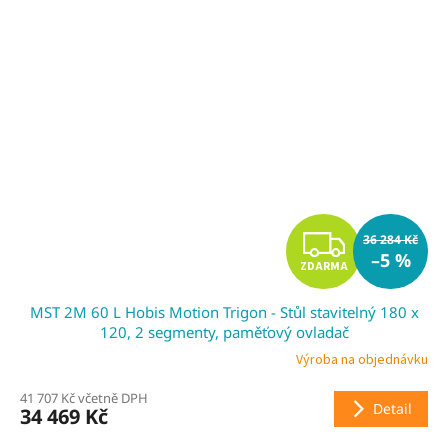
Z
36 284 Kč
–5 %
ZDARMA
D
MST 2M 60 L Hobis Motion Trigon - Stůl stavitelný 180 x
A
120, 2 segmenty, paměťový ovladač
R
Výroba na objednávku
41 707 Kč včetně DPH
M
Detail
34 469 Kč