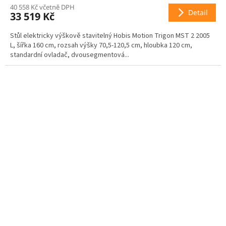
40 558 Kč včetně DPH
M
Detail
33 519 Kč
A
Stůl elektricky výškově stavitelný Hobis Motion Trigon MST 2 2005
L, šířka 160 cm, rozsah výšky 70,5-120,5 cm, hloubka 120 cm,
standardní ovladač, dvousegmentová...