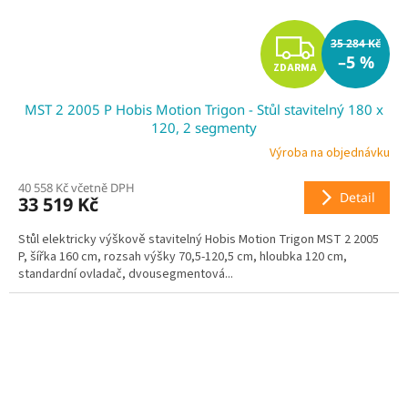
Z
35 284 Kč
–5 %
ZDARMA
D
MST 2 2005 P Hobis Motion Trigon - Stůl stavitelný 180 x
A
120, 2 segmenty
R
Výroba na objednávku
40 558 Kč včetně DPH
M
Detail
33 519 Kč
A
Stůl elektricky výškově stavitelný Hobis Motion Trigon MST 2 2005
P, šířka 160 cm, rozsah výšky 70,5-120,5 cm, hloubka 120 cm,
standardní ovladač, dvousegmentová...