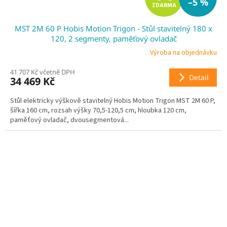
–5 %
ZDARMA
D
MST 2M 60 P Hobis Motion Trigon - Stůl stavitelný 180 x
A
120, 2 segmenty, paměťový ovladač
R
Výroba na objednávku
41 707 Kč včetně DPH
M
Detail
34 469 Kč
A
Stůl elektricky výškově stavitelný Hobis Motion Trigon MST 2M 60 P,
šířka 160 cm, rozsah výšky 70,5-120,5 cm, hloubka 120 cm,
paměťový ovladač, dvousegmentová...