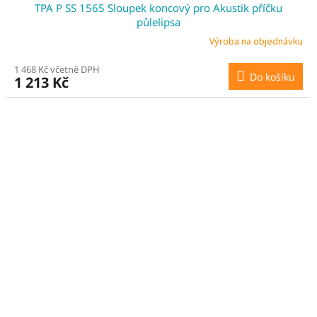
TPA P SS 1565 Sloupek koncový pro Akustik příčku
A
půlelipsa
R
Výroba na objednávku
1 468 Kč včetně DPH
M
Do košíku
1 213 Kč
A