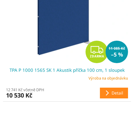
Z
11 085 Kč
–5 %
ZDARMA
D
TPA P 1000 1565 SK 1 Akustik příčka 100 cm, 1 sloupek
A
Výroba na objednávku
R
12 741 Kč včetně DPH
Detail
10 530 Kč
M
A