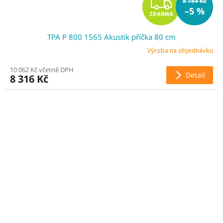
Z
8 754 Kč
–5 %
ZDARMA
D
TPA P 800 1565 Akustik příčka 80 cm
A
Výroba na objednávku
R
10 062 Kč včetně DPH
Detail
8 316 Kč
M
A