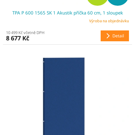
D
TPA P 600 1565 SK 1 Akustik příčka 60 cm, 1 sloupek
A
Výroba na objednávku
R
10 499 Kč včetně DPH
Detail
8 677 Kč
M
A