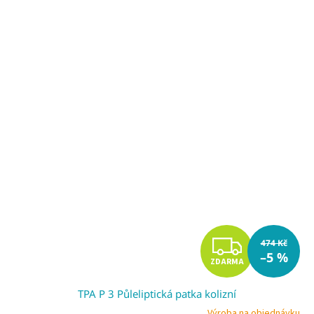
A
Z
474 Kč
–5 %
ZDARMA
D
TPA P 3 Půleliptická patka kolizní
A
Výroba na objednávku