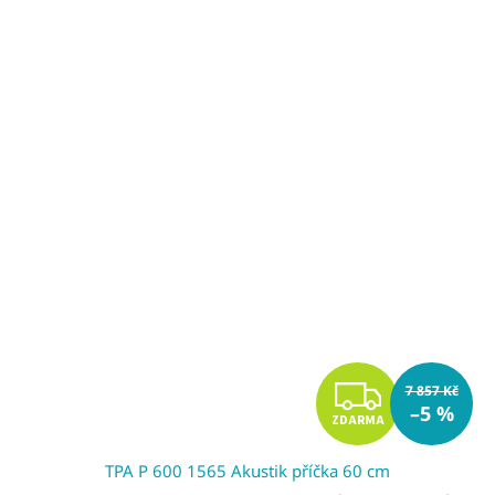
A
Z
7 857 Kč
–5 %
ZDARMA
D
TPA P 600 1565 Akustik příčka 60 cm
A