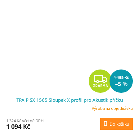
Z
1 152 Kč
–5 %
ZDARMA
D
TPA P SX 1565 Sloupek X profil pro Akustik příčku
A
Výroba na objednávku
R
1 324 Kč včetně DPH
Do košíku
1 094 Kč
M