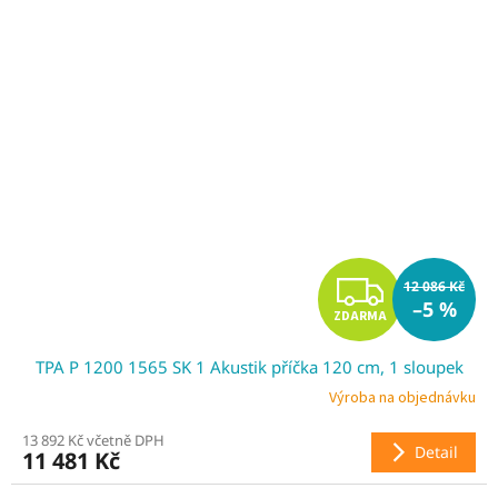
Z
12 086 Kč
–5 %
ZDARMA
D
TPA P 1200 1565 SK 1 Akustik příčka 120 cm, 1 sloupek
A
Výroba na objednávku
R
13 892 Kč včetně DPH
Detail
11 481 Kč
M