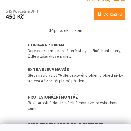
R
545 Kč včetně DPH
Do košíku
450 Kč
M
A
14
položek celkem
O
v
l
DOPRAVA ZDARMA
á
Doprava zdarma na veškeré stoly, skříně, kontejnery,
d
židle a zásuvkové panely
a
c
EXTRA SLEVY NA VŠE
í
Sleva navíc až 10 % dle celkového objemu objednávky
p
a sleva až 2 % při platbě předem.
r
v
k
PROFESIONÁLNÍ MONTÁŽ
y
Bezstarostné dodání včetně montáže za výhodnou
v
cenu
ý
p
i
CERTIFIKACE "HOBIS GOLD PARTNER"
s
Záruka nejkvalitnějších služeb díky certifikaci "Hobis