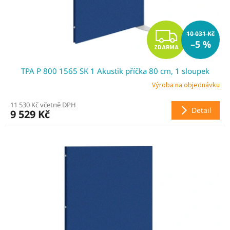
Z
10 031 Kč
–5 %
ZDARMA
D
TPA P 800 1565 SK 1 Akustik příčka 80 cm, 1 sloupek
A
Výroba na objednávku
R
11 530 Kč včetně DPH
Detail
9 529 Kč
M
A