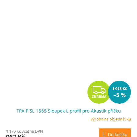
Z
1 018 Kč
–5 %
ZDARMA
D
TPA P SL 1565 Sloupek L profil pro Akustik příčku
A
Výroba na objednávku
R
1 170 Kč včetně DPH
Do košíku
967 Kč