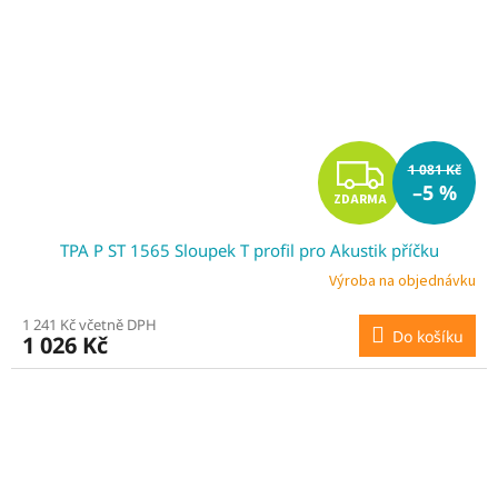
Z
1 081 Kč
–5 %
ZDARMA
D
TPA P ST 1565 Sloupek T profil pro Akustik příčku
A
Výroba na objednávku
R
1 241 Kč včetně DPH
Do košíku
1 026 Kč
M
A