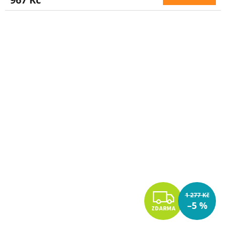
M
A
Z
1 277 Kč
–5 %
ZDARMA
D