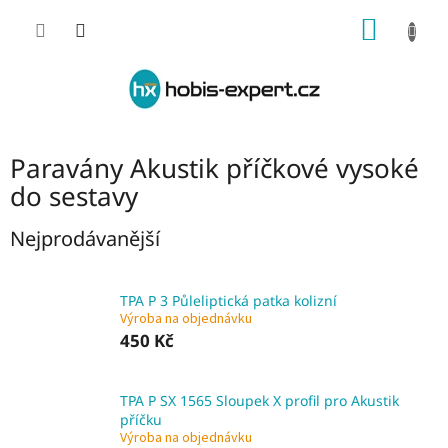
Přejít
NÁKUP
na
obsah
KOŠÍK
Paravány Akustik příčkové vysoké
do sestavy
Nejprodávanější
TPA P 3 Půleliptická patka kolizní
Výroba na objednávku
450 Kč
TPA P SX 1565 Sloupek X profil pro Akustik
příčku
Výroba na objednávku