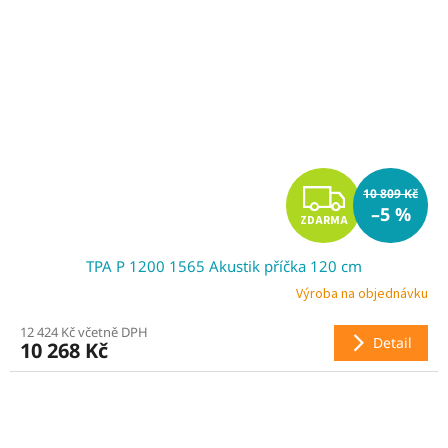
Z
10 809 Kč
–5 %
ZDARMA
D
TPA P 1200 1565 Akustik příčka 120 cm
A
Výroba na objednávku
R
12 424 Kč včetně DPH
Detail
10 268 Kč
M
A