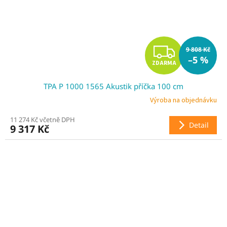
Z
9 808 Kč
–5 %
ZDARMA
D
TPA P 1000 1565 Akustik příčka 100 cm
A
Výroba na objednávku
R
11 274 Kč včetně DPH
Detail
9 317 Kč
M
A