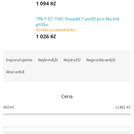
1 094 Kč
TPA P ST 1565 Sloupek T profil pro Akustik
příčku
Výroba na objednávku
1 026 Kč
Ř
a
Doporučujeme
Nejlevnější
Nejdražší
Nejprodávanější
z
e
Abecedně
n
í
p
Cena
r
o
450
Kč
11481
Kč
d
u
k
t