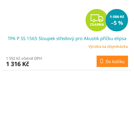
Z
1 386 Kč
–5 %
ZDARMA
D
TPA P SS 1565 Sloupek středový pro Akustik příčku elipsa
A
Výroba na objednávku
R
1 592 Kč včetně DPH
Do košíku
1 316 Kč
M
A