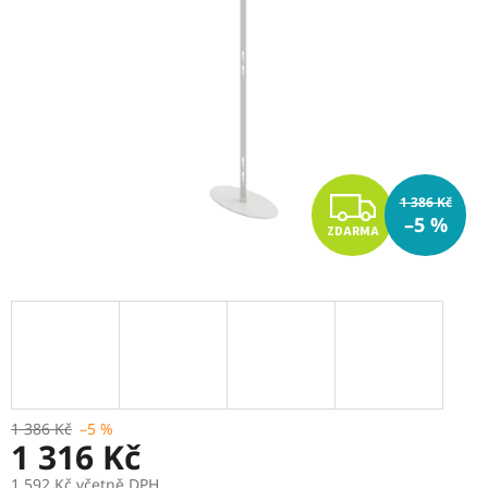
Z
1 386 Kč
–5 %
ZDARMA
D
A
R
M
A
1 386 Kč
–5 %
1 316 Kč
1 592 Kč včetně DPH