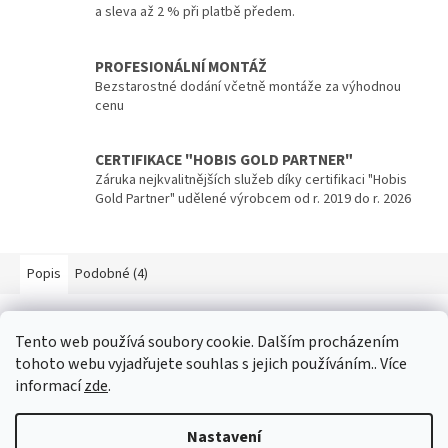
a sleva až 2 % při platbě předem.
PROFESIONÁLNÍ MONTÁŽ
Bezstarostné dodání včetně montáže za výhodnou
cenu
CERTIFIKACE "HOBIS GOLD PARTNER"
Záruka nejkvalitnějších služeb díky certifikaci "Hobis
Gold Partner" udělené výrobcem od r. 2019 do r. 2026
Popis
Podobné (4)
Popis produktu není dostupný
Tento web používá soubory cookie. Dalším procházením
tohoto webu vyjadřujete souhlas s jejich používáním.. Více
informací
zde
.
Z
á
Nastavení
p
Vytvořil Shoptet