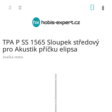
Přejít
NÁKUP
na
obsah
KOŠÍK
TPA P SS 1565 Sloupek středový
pro Akustik příčku elipsa
Značka:
Hobis