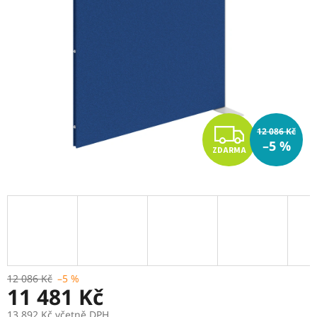
Z
12 086 Kč
–5 %
ZDARMA
D
A
R
M
A
12 086 Kč
–5 %
11 481 Kč
13 892 Kč včetně DPH