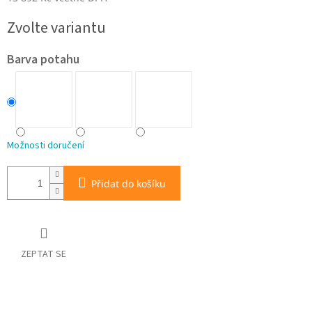
Měrná
Zvolte variantu
cena:
Barva potahu
Možnosti doručení
Přidat do košíku
ZEPTAT SE