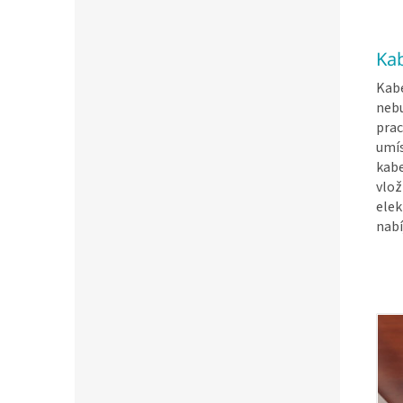
Kab
Kabe
nebu
prac
umí
kabe
vlož
elek
nab