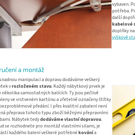
vybaven. P
potřeba. P
další doplň
kabelové 
doplňky na
výškově st
ručení a montáž
snadnou manipulaci a dopravu dodáváme veškerý
ytek v
rozloženém stavu
. Každý nábytkový prvek je
v několika samostatných balících. Ty jsou pečlivě
leny ve vrstveném kartónu a zřetelně označeny štítky
bezproblémové předání. I přes kvalitní zabalení není
á přeprava tohoto typu zboží běžnými přepravními
bami. Nábytek tedy
dodáváme vlastní dopravou
.
d se rozhodnete pro montáž vlastními silami, je
ástí každého balení veškeré potřebné
kování
a