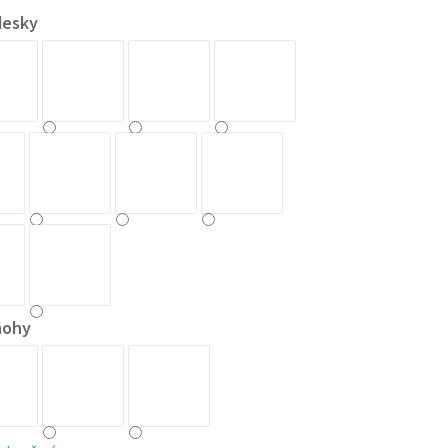
desky
nohy