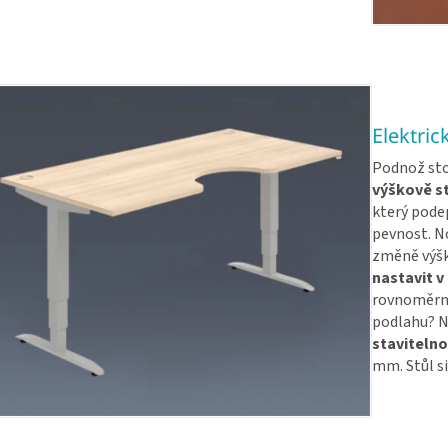
Elektric
Podnož sto
výškově s
který podep
pevnost. No
změně výšk
nastavit v
rovnoměrné
podlahu? N
stavitelno
mm. Stůl si