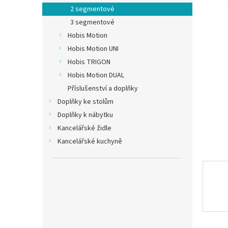
n
2 segmentové
e
3 segmentové
l
Hobis Motion
Hobis Motion UNI
Hobis TRIGON
Hobis Motion DUAL
Příslušenství a doplňky
Doplňky ke stolům
Doplňky k nábytku
Kancelářské židle
Kancelářské kuchyně