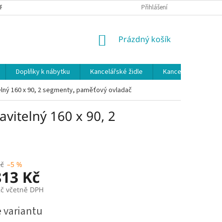
 PODMÍNKY
OCHRANA OSOBNÍCH ÚDAJŮ
Přihlášení
NÁKUPNÍ
Prázdný košík
KOŠÍK
Doplňky k nábytku
Kancelářské židle
Kancelářské kuchy
telný 160 x 90, 2 segmenty, paměťový ovladač
vitelný 160 x 90, 2
Kč
–5 %
813 Kč
Kč včetně DPH
e variantu