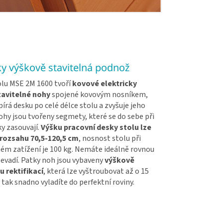
ky výškově stavitelná podnož
lu MSE 2M 1600 tvoří
kovové elektricky
tavitelné nohy
spojené kovovým nosníkem,
írá desku po celé délce stolu a zvyšuje jeho
hy jsou tvořeny segmety, které se do sebe při
y zasouvají.
Výšku pracovní desky stolu lze
 rozsahu 70,5-120,5 cm
, nosnost stolu při
m zatížení je 100 kg. Nemáte ideálně rovnou
evadí. Patky noh jsou vybaveny
výškově
u rektifikací
, která lze vyštroubovat až o 15
 tak snadno vyladíte do perfektní roviny.