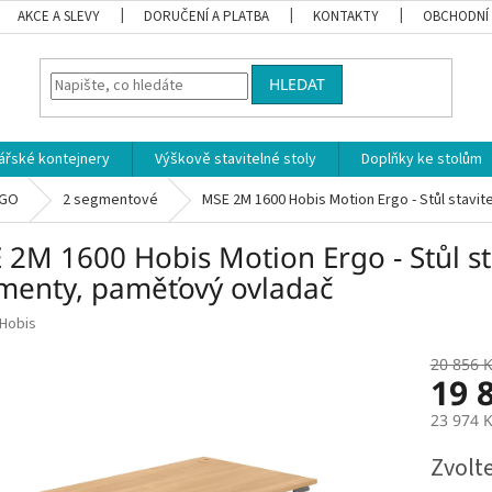
AKCE A SLEVY
DORUČENÍ A PLATBA
KONTAKTY
OBCHODNÍ
HLEDAT
ářské kontejnery
Výškově stavitelné stoly
Doplňky ke stolům
RGO
2 segmentové
MSE 2M 1600 Hobis Motion Ergo - Stůl stavi
2M 1600 Hobis Motion Ergo - Stůl sta
menty, paměťový ovladač
Hobis
20 856 
19 
23 974 
Měrná
Zvolt
cena: