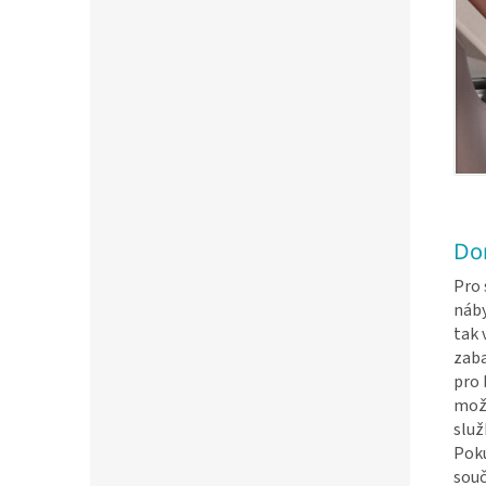
Do
Pro 
náb
tak 
zaba
pro 
možn
služ
Poku
souč