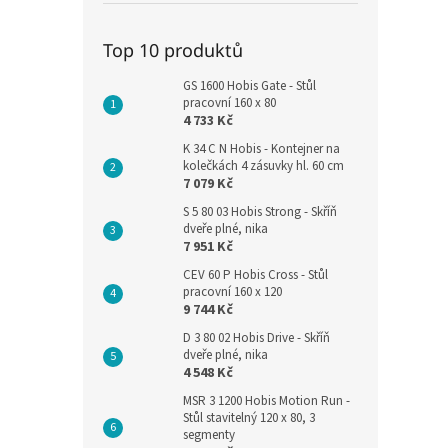
Top 10 produktů
GS 1600 Hobis Gate - Stůl
pracovní 160 x 80
4 733 Kč
K 34 C N Hobis - Kontejner na
kolečkách 4 zásuvky hl. 60 cm
7 079 Kč
S 5 80 03 Hobis Strong - Skříň
dveře plné, nika
7 951 Kč
CEV 60 P Hobis Cross - Stůl
pracovní 160 x 120
9 744 Kč
D 3 80 02 Hobis Drive - Skříň
dveře plné, nika
4 548 Kč
MSR 3 1200 Hobis Motion Run -
Stůl stavitelný 120 x 80, 3
segmenty