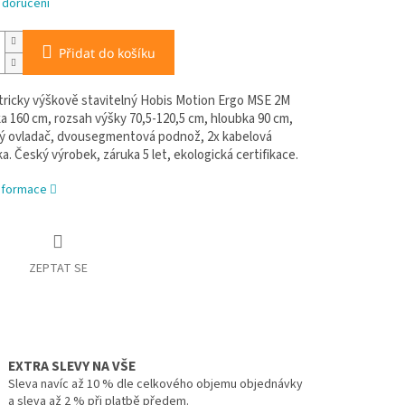
 doručení
Přidat do košíku
ktricky výškově stavitelný Hobis Motion Ergo MSE 2M
ka 160 cm, rozsah výšky 70,5-120,5 cm, hloubka 90 cm,
 ovladač, dvousegmentová podnož, 2x kabelová
. Český výrobek, záruka 5 let, ekologická certifikace.
informace
ZEPTAT SE
EXTRA SLEVY NA VŠE
Sleva navíc až 10 % dle celkového objemu objednávky
a sleva až 2 % při platbě předem.