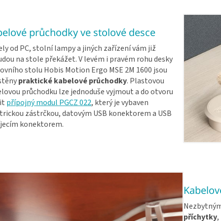
elové průchodky ve stolové desce
ly od PC, stolní lampy a jiných zařízení vám již
dou na stole překážet. V levém i pravém rohu desky
ovního stolu Hobis Motion Ergo MSE 2M 1600 jsou
stěny
praktické kabelové průchodky
. Plastovou
lovou průchodku lze jednoduše vyjmout a do otvoru
it
přípojný modul PGCZ 022
, který je vybaven
trickou zástrčkou, datovým USB konektorem a USB
íjecím konektorem.
Kabelové
Nezbytným 
příchytky
,