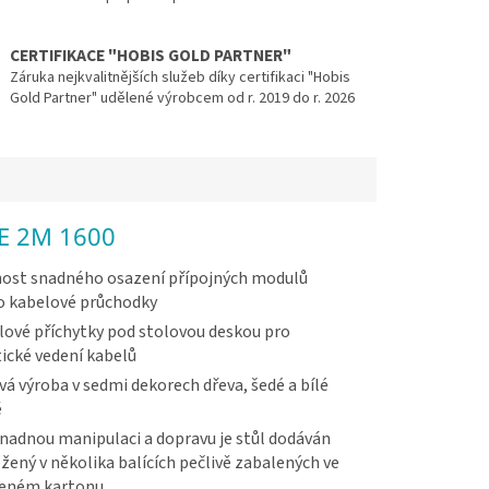
CERTIFIKACE "HOBIS GOLD PARTNER"
Záruka nejkvalitnějších služeb díky certifikaci "Hobis
Gold Partner" udělené výrobcem od r. 2019 do r. 2026
SE 2M 1600
ost snadného osazení přípojných modulů
o kabelové průchodky
ové příchytky pod stolovou deskou pro
ické vedení kabelů
vá výroba v sedmi dekorech dřeva, šedé a bílé
ě
nadnou manipulaci a dopravu je stůl dodáván
žený v několika balících pečlivě zabalených ve
veném kartonu