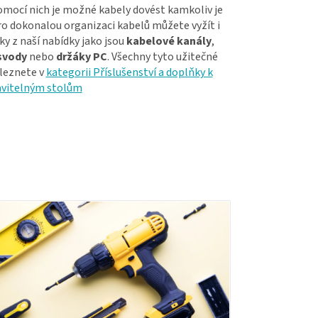
omocí nich je možné kabely dovést kamkoliv je
ro dokonalou organizaci kabelů můžete vyžít i
ky z naší nabídky jako jsou
kabelové kanály
,
svody
nebo
držáky PC
. Všechny tyto užitečné
leznete v
kategorii Příslušenství a doplňky k
avitelným stolům