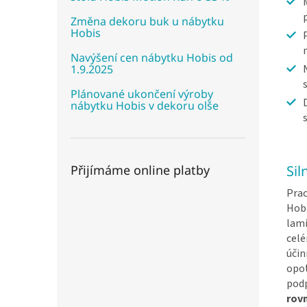
Změna dekoru buk u nábytku
Hobis
Navýšení cen nábytku Hobis od
1.9.2025
Plánované ukončení výroby
nábytku Hobis v dekoru olše
Přijímáme online platby
Sil
Prac
Hobi
lami
cel
účin
opot
pod
rovn