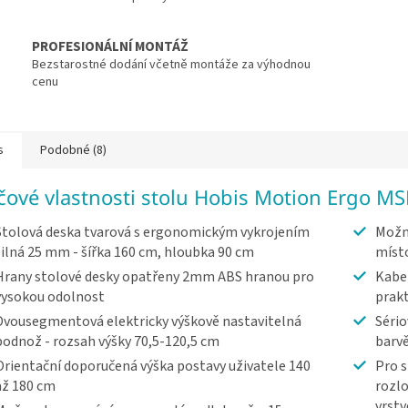
PROFESIONÁLNÍ MONTÁŽ
Bezstarostné dodání včetně montáže za výhodnou
cenu
s
Podobné (8)
íčové vlastnosti stolu Hobis Motion Ergo M
Stolová deska tvarová s ergonomickým vykrojením
Možn
silná 25 mm - šířka 160 cm, hloubka 90 cm
míst
Hrany stolové desky opatřeny 2mm ABS hranou pro
Kabel
vysokou odolnost
prakt
Dvousegmentová elektricky výškově nastavitelná
Sério
podnož - rozsah výšky 70,5-120,5 cm
barv
Orientační doporučená výška postavy uživatele 140
Pro s
až 180 cm
rozlo
vrst