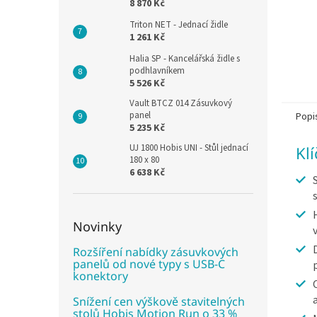
8 870 Kč
Triton NET - Jednací židle
1 261 Kč
Halia SP - Kancelářská židle s
podhlavníkem
5 526 Kč
Vault BTCZ 014 Zásuvkový
panel
Popi
5 235 Kč
UJ 1800 Hobis UNI - Stůl jednací
Kl
180 x 80
6 638 Kč
Novinky
Rozšíření nabídky zásuvkových
panelů od nové typy s USB-C
konektory
Snížení cen výškově stavitelných
stolů Hobis Motion Run o 33 %