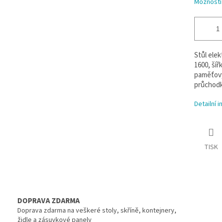
Možnosti
Stůl ele
1600, šíř
paměťový
průchodka
Detailní 
TISK
DOPRAVA ZDARMA
Doprava zdarma na veškeré stoly, skříně, kontejnery,
židle a zásuvkové panely