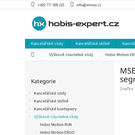
Přejít
+420 777 309 215
info@inmax.cz
na
obsah
Kancelářské stoly
Kancelářské skříně
Kancel
Domů
Výškově stavitelné stoly
Hobis Motion E
P
MSE 
o
Přeskočit
s
seg
Kategorie
kategorie
t
Značka:
r
Kancelářské stoly
a
Kancelářské skříně
n
Kancelářské kontejnery
n
í
Výškově stavitelné stoly
p
Hobis Motion RUN
a
Hobis Motion ERGO