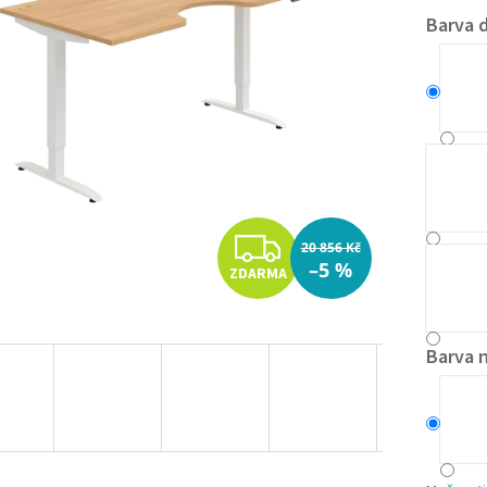
Barva 
Z
20 856 Kč
–5 %
ZDARMA
D
A
Barva 
R
M
A