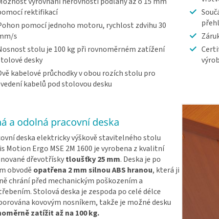
Možnost vyrovnání nerovností podlahy až o 15 mm
pomocí rektifikací
Součá
přeh
Pohon pomocí jednoho motoru, rychlost zdvihu 30
mm/s
Záruk
Nosnost stolu je 100 kg při rovnoměrném zatížení
Certi
stolové desky
výrob
Dvě kabelové průchodky v obou rozích stolu pro
svedení kabelů pod stolovou desku
ná a odolná pracovní deska
ovní deska elektricky výškově stavitelného stolu
s Motion Ergo MSE 2M 1600 je vyrobena z kvalitní
nované dřevotřísky
tloušťky 25 mm
. Deska je po
ém obvodě
opatřena 2 mm silnou ABS hranou
, která ji
ně chrání před mechanickým poškozením a
řebením. Stolová deska je zespoda po celé délce
porována kovovým nosníkem, takže je možné desku
oměrně zatížit až na 100 kg.