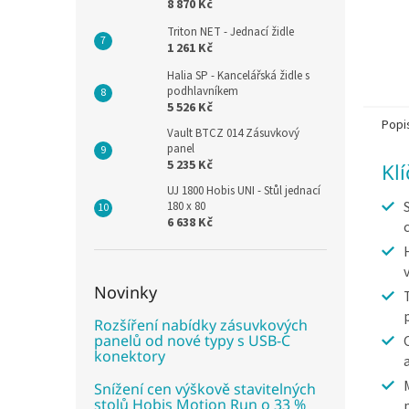
8 870 Kč
Triton NET - Jednací židle
1 261 Kč
Halia SP - Kancelářská židle s
podhlavníkem
5 526 Kč
Popi
Vault BTCZ 014 Zásuvkový
panel
5 235 Kč
Kl
UJ 1800 Hobis UNI - Stůl jednací
180 x 80
6 638 Kč
Novinky
Rozšíření nabídky zásuvkových
panelů od nové typy s USB-C
konektory
Snížení cen výškově stavitelných
stolů Hobis Motion Run o 33 %