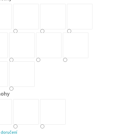
nohy
 doručení