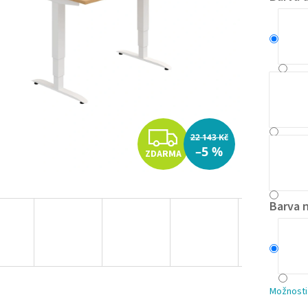
Z
22 143 Kč
–5 %
ZDARMA
D
A
Barva 
R
M
A
Možnosti