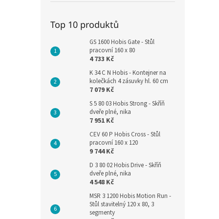
Top 10 produktů
GS 1600 Hobis Gate - Stůl
pracovní 160 x 80
4 733 Kč
K 34 C N Hobis - Kontejner na
kolečkách 4 zásuvky hl. 60 cm
7 079 Kč
S 5 80 03 Hobis Strong - Skříň
dveře plné, nika
7 951 Kč
CEV 60 P Hobis Cross - Stůl
pracovní 160 x 120
9 744 Kč
D 3 80 02 Hobis Drive - Skříň
dveře plné, nika
4 548 Kč
MSR 3 1200 Hobis Motion Run -
Stůl stavitelný 120 x 80, 3
segmenty