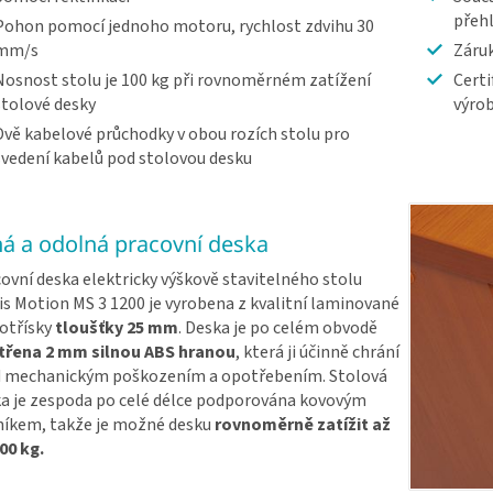
přeh
Pohon pomocí jednoho motoru, rychlost zdvihu 30
mm/s
Záruk
Nosnost stolu je 100 kg při rovnoměrném zatížení
Certi
stolové desky
výrob
Dvě kabelové průchodky v obou rozích stolu pro
svedení kabelů pod stolovou desku
ná a odolná pracovní deska
ovní deska elektricky výškově stavitelného stolu
s Motion MS 3 1200 je vyrobena z kvalitní laminované
otřísky
tloušťky 25 mm
. Deska je po celém obvodě
třena 2 mm silnou ABS hranou
, která ji účinně chrání
d mechanickým poškozením a opotřebením. Stolová
a je zespoda po celé délce podporována kovovým
íkem, takže je možné desku
rovnoměrně zatížit až
00 kg.