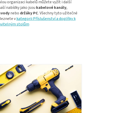
ou organizaci kabelů můžete vyžít i další
aší nabídky jako jsou
kabelové kanály
,
svody
nebo
držáky PC
. Všechny tyto užitečné
leznete v
kategorii Příslušenství a doplňky k
avitelným stolům