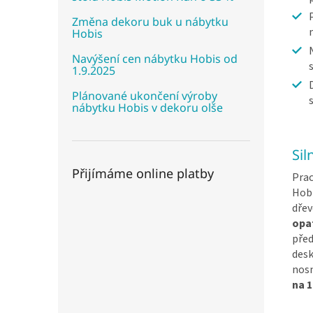
Změna dekoru buk u nábytku
Hobis
Navýšení cen nábytku Hobis od
1.9.2025
Plánované ukončení výroby
nábytku Hobis v dekoru olše
Sil
Přijímáme online platby
Prac
Hobi
dřev
opa
pře
desk
nosn
na 1