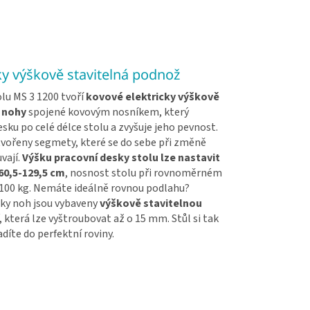
ky výškově stavitelná podnož
lu MS 3 1200 tvoří
kovové elektricky výškově
 nohy
spojené kovovým nosníkem, který
sku po celé délce stolu a zvyšuje jeho pevnost.
tvořeny segmety, které se do sebe při změně
vají.
Výšku pracovní desky stolu lze nastavit
60,5-129,5 cm
, nosnost stolu při rovnoměrném
e 100 kg. Nemáte ideálně rovnou podlahu?
tky noh jsou vybaveny
výškově stavitelnou
, která lze vyštroubovat až o 15 mm. Stůl si tak
díte do perfektní roviny.