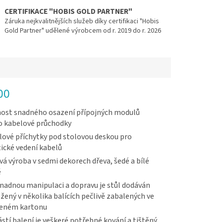
CERTIFIKACE "HOBIS GOLD PARTNER"
Záruka nejkvalitnějších služeb díky certifikaci "Hobis
Gold Partner" udělené výrobcem od r. 2019 do r. 2026
00
ost snadného osazení přípojných modulů
o kabelové průchodky
ové příchytky pod stolovou deskou pro
ické vedení kabelů
vá výroba v sedmi dekorech dřeva, šedé a bílé
ě
nadnou manipulaci a dopravu je stůl dodáván
žený v několika balících pečlivě zabalených ve
veném kartonu
stí balení je veškeré potřebné kování a tištěný