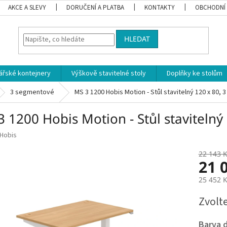
AKCE A SLEVY
DORUČENÍ A PLATBA
KONTAKTY
OBCHODNÍ
HLEDAT
ářské kontejnery
Výškově stavitelné stoly
Doplňky ke stolům
3 segmentové
MS 3 1200 Hobis Motion - Stůl stavitelný 120 x 80,
 1200 Hobis Motion - Stůl stavitelný
Hobis
22 143 
21 
25 452 
Měrná
Zvolt
cena:
Barva 