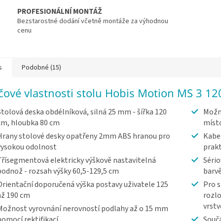
PROFESIONÁLNÍ MONTÁŽ
Bezstarostné dodání včetně montáže za výhodnou
cenu
s
Podobné (15)
íčové vlastnosti stolu Hobis Motion MS 3 12
Stolová deska obdélníková, silná 25 mm - šířka 120
Možn
cm, hloubka 80 cm
míst
Hrany stolové desky opatřeny 2mm ABS hranou pro
Kabel
vysokou odolnost
prakt
Třísegmentová elektricky výškově nastavitelná
Sério
podnož - rozsah výšky 60,5-129,5 cm
barv
Orientační doporučená výška postavy uživatele 125
Pro s
až 190 cm
rozlo
vrst
Možnost vyrovnání nerovností podlahy až o 15 mm
pomocí rektifikací
Součá