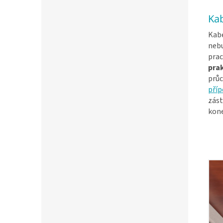
Kab
Kabe
nebu
prac
pra
průc
příp
zást
kon