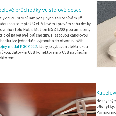
elové průchodky ve stolové desce
ly od PC, stolní lampy a jiných zařízení vám již
dou na stole překážet. V levém i pravém rohu desky
ovního stolu Hobis Motion MS 3 1200 jsou umístěny
ktické kabelové průchodky
. Plastovou kabelovou
hodku lze jednoduše vyjmout a do otvoru vložit
ojný modul PGCZ 022
, který je vybaven elektrickou
rčkou, datovým USB konektorem a USB nabíjecím
ektorem.
Kabelové
Nezbytným 
příchytky
,
Pomocí nic