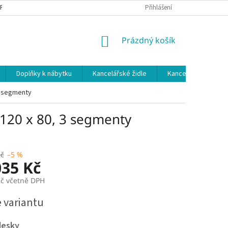
 PODMÍNKY
OCHRANA OSOBNÍCH ÚDAJŮ
Přihlášení
NÁKUPNÍ
Prázdný košík
KOŠÍK
Doplňky k nábytku
Kancelářské židle
Kancelářské kuchy
 3 segmenty
 120 x 80, 3 segmenty
Kč
–5 %
035 Kč
Kč včetně DPH
e variantu
desky