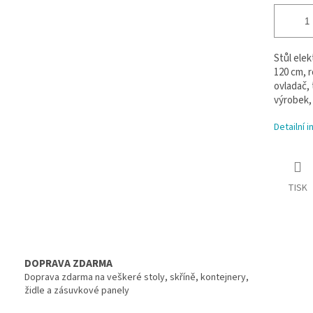
Stůl elek
120 cm, 
ovladač,
výrobek, 
Detailní 
TISK
DOPRAVA ZDARMA
Doprava zdarma na veškeré stoly, skříně, kontejnery,
židle a zásuvkové panely