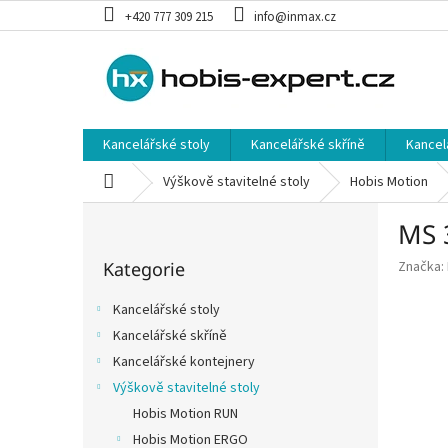
Přejít
+420 777 309 215
info@inmax.cz
na
obsah
Kancelářské stoly
Kancelářské skříně
Kancel
Domů
Výškově stavitelné stoly
Hobis Motion
P
MS 3
o
Přeskočit
s
Kategorie
Značka:
kategorie
t
r
Kancelářské stoly
a
Kancelářské skříně
n
Kancelářské kontejnery
n
í
Výškově stavitelné stoly
p
Hobis Motion RUN
a
Hobis Motion ERGO