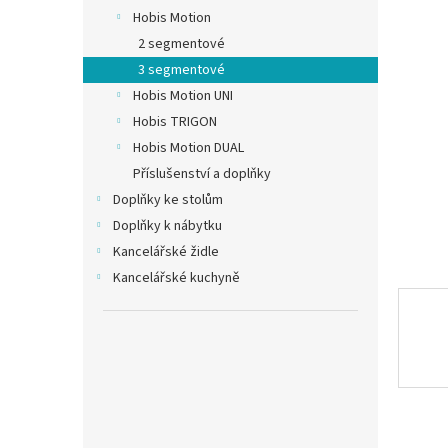
n
Hobis Motion
e
2 segmentové
l
3 segmentové
Hobis Motion UNI
Hobis TRIGON
Hobis Motion DUAL
Příslušenství a doplňky
Doplňky ke stolům
Doplňky k nábytku
Kancelářské židle
Kancelářské kuchyně