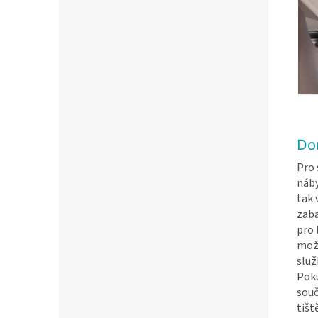
Do
Pro 
náb
tak 
zaba
pro 
možn
služ
Poku
souč
tišt