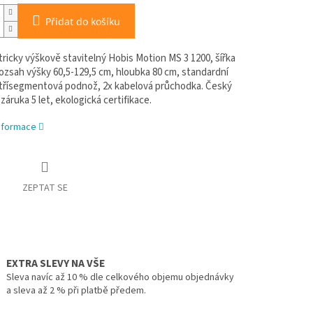
Přidat do košíku
tricky výškově stavitelný Hobis Motion MS 3 1200, šířka
rozsah výšky 60,5-129,5 cm, hloubka 80 cm, standardní
 třísegmentová podnož, 2x kabelová průchodka. Český
záruka 5 let, ekologická certifikace.
informace
ZEPTAT SE
EXTRA SLEVY NA VŠE
Sleva navíc až 10 % dle celkového objemu objednávky
a sleva až 2 % při platbě předem.