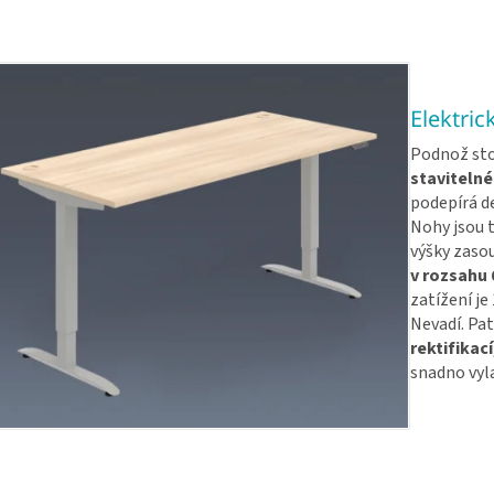
Elektric
Podnož sto
stavitelné
podepírá de
Nohy jsou 
výšky zasou
v rozsahu 
zatížení j
Nevadí. Pa
rektifikací
snadno vyla