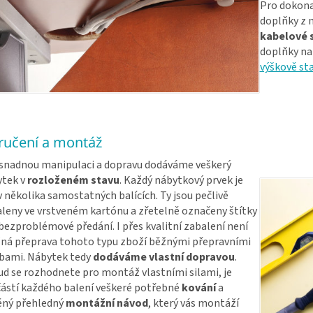
Pro dokonal
doplňky z n
kabelové 
doplňky na
výškově st
ručení a montáž
snadnou manipulaci a dopravu dodáváme veškerý
ytek v
rozloženém stavu
. Každý nábytkový prvek je
v několika samostatných balících. Ty jsou pečlivě
leny ve vrstveném kartónu a zřetelně označeny štítky
bezproblémové předání. I přes kvalitní zabalení není
á přeprava tohoto typu zboží běžnými přepravními
bami. Nábytek tedy
dodáváme vlastní dopravou
.
d se rozhodnete pro montáž vlastními silami, je
ástí každého balení veškeré potřebné
kování
a
ěný přehledný
montážní návod
, který vás montáží