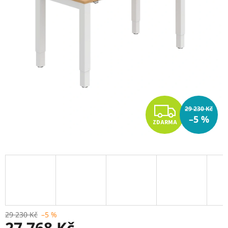
Z
29 230 Kč
–5 %
ZDARMA
D
A
R
M
A
29 230 Kč
–5 %
27 768 Kč