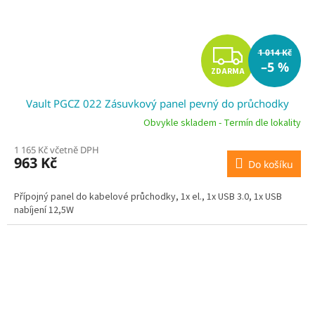
Z
1 014 Kč
–5 %
ZDARMA
D
Vault PGCZ 022 Zásuvkový panel pevný do průchodky
A
Obvykle skladem - Termín dle lokality
R
1 165 Kč včetně DPH
963 Kč
Do košíku
M
A
Přípojný panel do kabelové průchodky, 1x el., 1x USB 3.0, 1x USB
nabíjení 12,5W