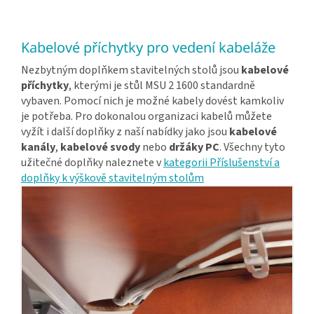
Kabelové příchytky pro vedení kabeláže
Nezbytným doplňkem stavitelných stolů jsou
kabelové
příchytky
, kterými je stůl MSU 2 1600 standardně
vybaven. Pomocí nich je možné kabely dovést kamkoliv
je potřeba. Pro dokonalou organizaci kabelů můžete
vyžít i další doplňky z naší nabídky jako jsou
kabelové
kanály
,
kabelové svody
nebo
držáky PC
. Všechny tyto
užitečné doplňky naleznete v
kategorii Příslušenství a
doplňky k výškově stavitelným stolům