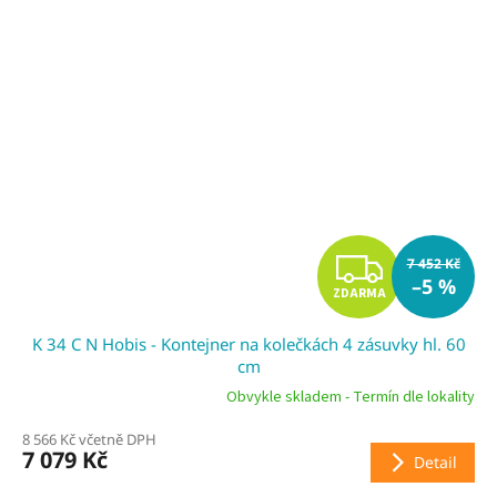
Z
7 452 Kč
–5 %
ZDARMA
D
K 34 C N Hobis - Kontejner na kolečkách 4 zásuvky hl. 60
A
cm
R
Obvykle skladem - Termín dle lokality
8 566 Kč včetně DPH
M
7 079 Kč
Detail