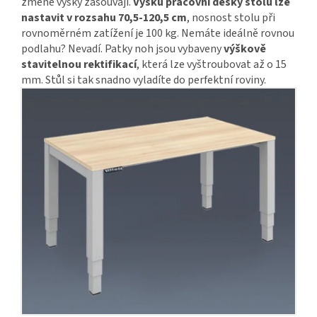
změně výšky zasouvají.
Výšku pracovní desky stolu lze
nastavit v rozsahu 70,5-120,5 cm
, nosnost stolu při
rovnoměrném zatížení je 100 kg. Nemáte ideálně rovnou
podlahu? Nevadí. Patky noh jsou vybaveny
výškově
stavitelnou rektifikací
, která lze vyštroubovat až o 15
mm. Stůl si tak snadno vyladíte do perfektní roviny.