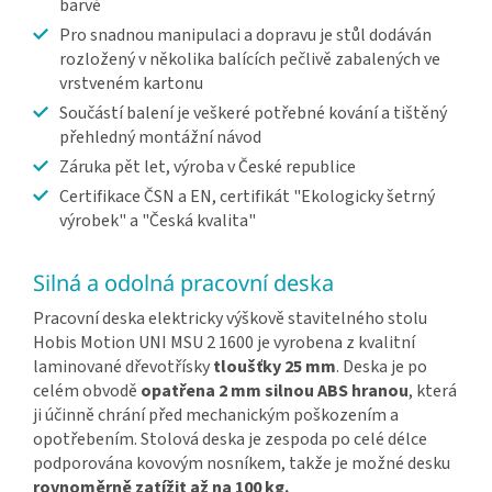
barvě
Pro snadnou manipulaci a dopravu je stůl dodáván
rozložený v několika balících pečlivě zabalených ve
vrstveném kartonu
Součástí balení je veškeré potřebné kování a tištěný
přehledný montážní návod
Záruka pět let, výroba v České republice
Certifikace ČSN a EN, certifikát "Ekologicky šetrný
výrobek" a "Česká kvalita"
Silná a odolná pracovní deska
Pracovní deska elektricky výškově stavitelného stolu
Hobis Motion UNI MSU 2 1600 je vyrobena z kvalitní
laminované dřevotřísky
tloušťky 25 mm
. Deska je po
celém obvodě
opatřena 2 mm silnou ABS hranou
, která
ji účinně chrání před mechanickým poškozením a
opotřebením. Stolová deska je zespoda po celé délce
podporována kovovým nosníkem, takže je možné desku
rovnoměrně zatížit až na 100 kg.