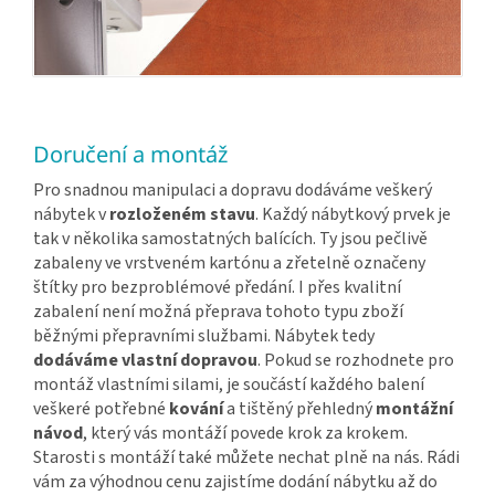
Doručení a montáž
Pro snadnou manipulaci a dopravu dodáváme veškerý
nábytek v
rozloženém stavu
. Každý nábytkový prvek je
tak v několika samostatných balících. Ty jsou pečlivě
zabaleny ve vrstveném kartónu a zřetelně označeny
štítky pro bezproblémové předání. I přes kvalitní
zabalení není možná přeprava tohoto typu zboží
běžnými přepravními službami. Nábytek tedy
dodáváme vlastní dopravou
. Pokud se rozhodnete pro
montáž vlastními silami, je součástí každého balení
veškeré potřebné
kování
a tištěný přehledný
montážní
návod
, který vás montáží povede krok za krokem.
Starosti s montáží také můžete nechat plně na nás. Rádi
vám za výhodnou cenu zajistíme dodání nábytku až do