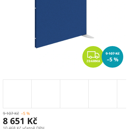
Z
9 107 Kč
–5 %
ZDARMA
D
A
R
M
A
9 107 Kč
–5 %
8 651 Kč
10 468 Kč včetně DPH