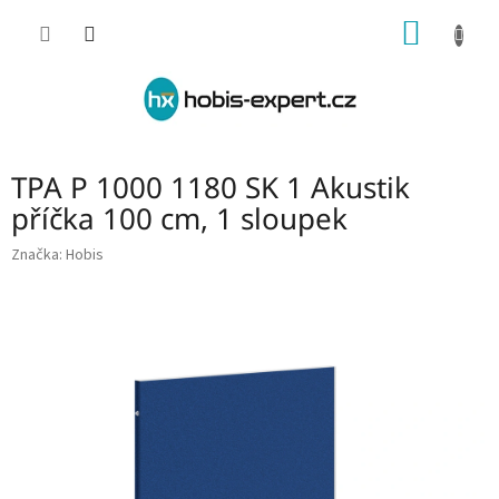
Přejít
NÁKUP
na
obsah
KOŠÍK
TPA P 1000 1180 SK 1 Akustik
příčka 100 cm, 1 sloupek
Značka:
Hobis