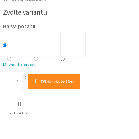
Měrná
Zvolte variantu
cena:
Barva potahu
Možnosti doručení
Přidat do košíku
ZEPTAT SE