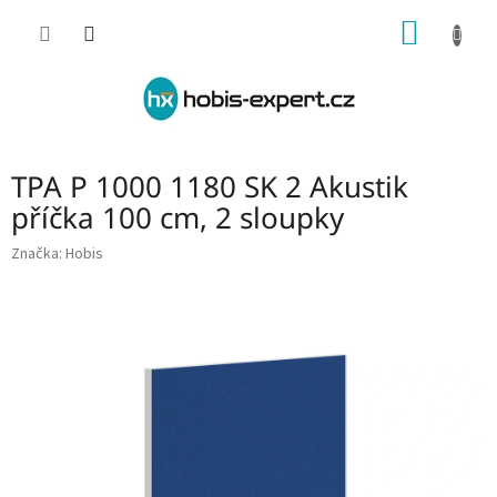
Přejít
NÁKUP
na
obsah
KOŠÍK
TPA P 1000 1180 SK 2 Akustik
příčka 100 cm, 2 sloupky
Značka:
Hobis