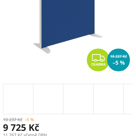
Z
10 237 Kč
–5 %
ZDARMA
D
A
R
M
A
10 237 Kč
–5 %
9 725 Kč
11 767 Kč včetně DPH