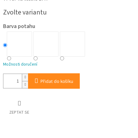
Měrná
Zvolte variantu
cena:
Barva potahu
Možnosti doručení
Přidat do košíku
ZEPTAT SE