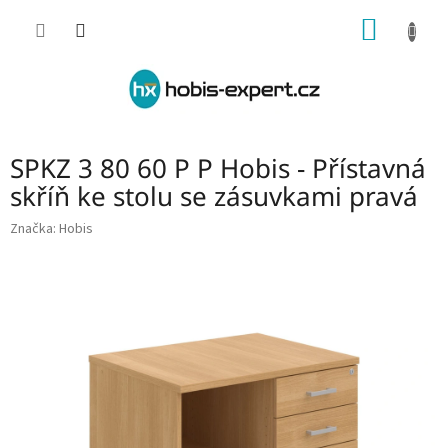
Přejít
NÁKUP
na
obsah
KOŠÍK
SPKZ 3 80 60 P P Hobis - Přístavná
skříň ke stolu se zásuvkami pravá
Značka:
Hobis