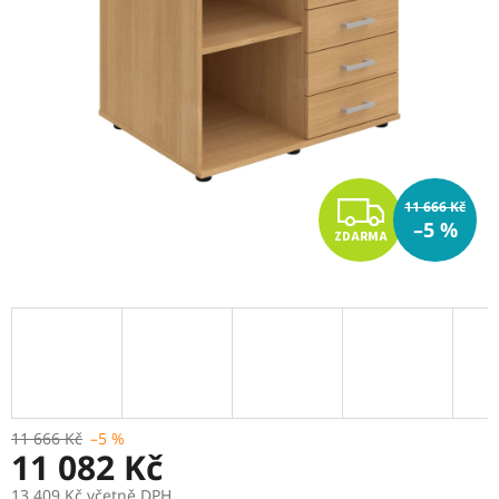
Z
11 666 Kč
–5 %
ZDARMA
D
A
R
M
A
11 666 Kč
–5 %
11 082 Kč
13 409 Kč včetně DPH