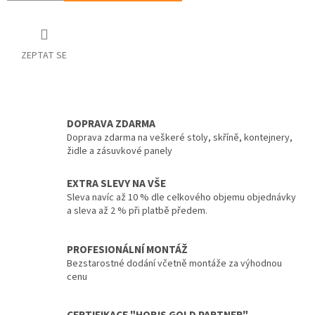
ZEPTAT SE
DOPRAVA ZDARMA
Doprava zdarma na veškeré stoly, skříně, kontejnery,
židle a zásuvkové panely
EXTRA SLEVY NA VŠE
Sleva navíc až 10 % dle celkového objemu objednávky
a sleva až 2 % při platbě předem.
PROFESIONÁLNÍ MONTÁŽ
Bezstarostné dodání včetně montáže za výhodnou
cenu
CERTIFIKACE "HOBIS GOLD PARTNER"