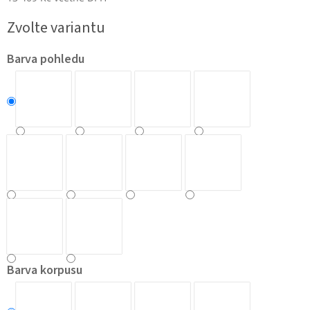
Měrná
Zvolte variantu
cena:
Barva pohledu
Barva korpusu