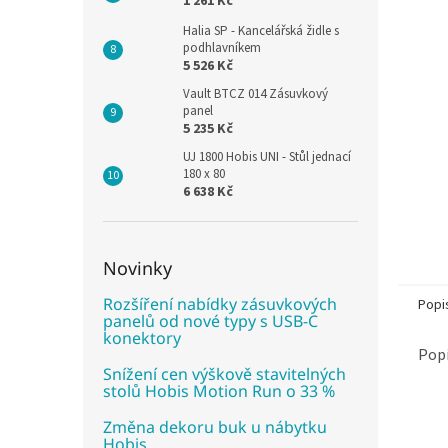
1 261 Kč
Halia SP - Kancelářská židle s
podhlavníkem
5 526 Kč
Vault BTCZ 014 Zásuvkový
panel
5 235 Kč
UJ 1800 Hobis UNI - Stůl jednací
180 x 80
6 638 Kč
Novinky
Rozšíření nabídky zásuvkových
Popi
panelů od nové typy s USB-C
konektory
Popi
Snížení cen výškově stavitelných
stolů Hobis Motion Run o 33 %
Změna dekoru buk u nábytku
Hobis