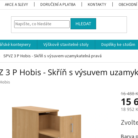
AKCE A SLEVY
DORUČENÍ A PLATBA
KONTAKTY
OBCHODNÍ
HLEDAT
ářské kontejnery
Výškově stavitelné stoly
Doplňky ke stolům
SPVZ 3 P Hobis - Skříň s výsuvem uzamykatelná pravá
Z 3 P Hobis - Skříň s výsuvem uzamy
Hobis
16 488 
15 
18 952 
Měrná
Zvolt
cena:
Barva 