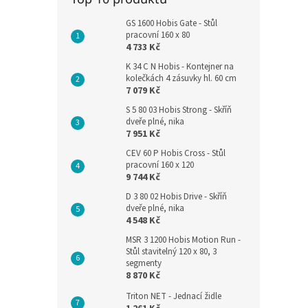
GS 1600 Hobis Gate - Stůl
pracovní 160 x 80
4 733 Kč
K 34 C N Hobis - Kontejner na
kolečkách 4 zásuvky hl. 60 cm
7 079 Kč
S 5 80 03 Hobis Strong - Skříň
dveře plné, nika
7 951 Kč
CEV 60 P Hobis Cross - Stůl
pracovní 160 x 120
9 744 Kč
D 3 80 02 Hobis Drive - Skříň
dveře plné, nika
4 548 Kč
MSR 3 1200 Hobis Motion Run -
Stůl stavitelný 120 x 80, 3
segmenty
8 870 Kč
Triton NET - Jednací židle