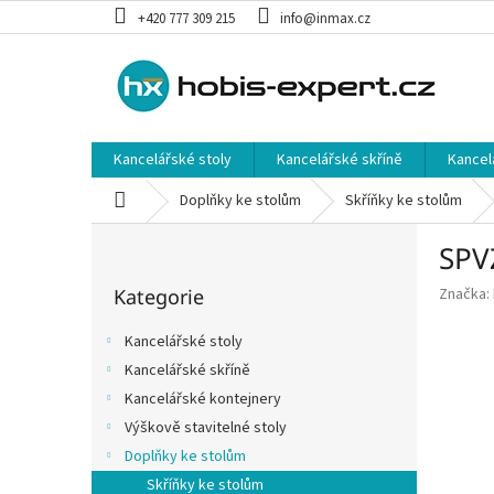
Přejít
+420 777 309 215
info@inmax.cz
na
obsah
Kancelářské stoly
Kancelářské skříně
Kancel
Domů
Doplňky ke stolům
Skříňky ke stolům
P
SPV
o
Přeskočit
s
Kategorie
Značka:
kategorie
t
r
Kancelářské stoly
a
Kancelářské skříně
n
Kancelářské kontejnery
n
í
Výškově stavitelné stoly
p
Doplňky ke stolům
a
Skříňky ke stolům