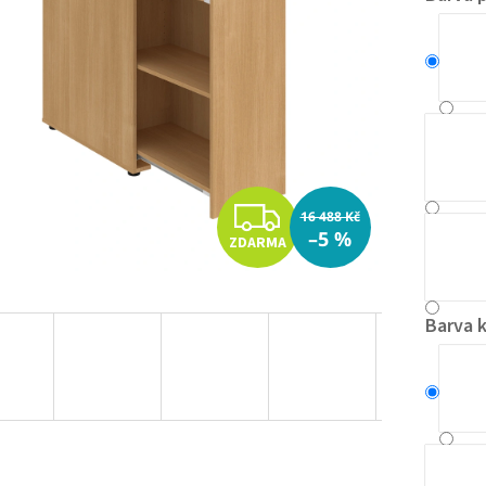
Z
16 488 Kč
–5 %
ZDARMA
D
A
Barva 
R
M
A