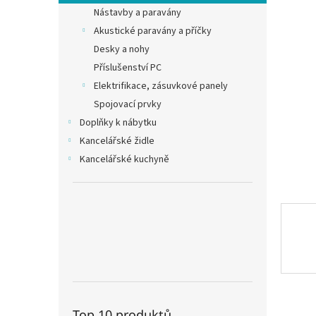
n
Nástavby a paravány
e
Akustické paravány a příčky
l
Desky a nohy
Příslušenství PC
Elektrifikace, zásuvkové panely
Spojovací prvky
Doplňky k nábytku
Kancelářské židle
Kancelářské kuchyně
Top 10 produktů