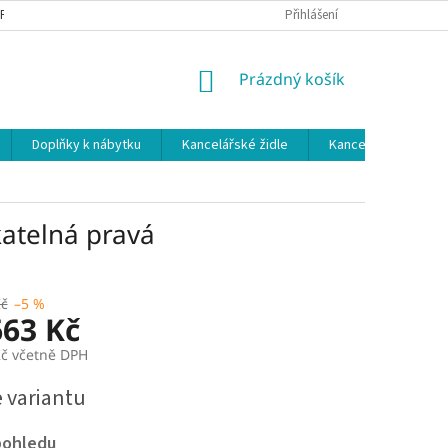
 PODMÍNKY
OCHRANA OSOBNÍCH ÚDAJŮ
Přihlášení
NÁKUPNÍ
Prázdný košík
KOŠÍK
Doplňky k nábytku
Kancelářské židle
Kancelářské kuchy
katelná pravá
Kč
–5 %
663 Kč
Kč včetně DPH
e variantu
pohledu