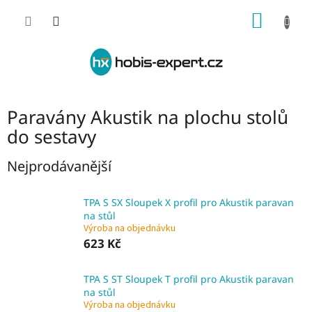
Přejít
NÁKUP
na
obsah
KOŠÍK
Paravány Akustik na plochu stolů
do sestavy
Nejprodávanější
TPA S SX Sloupek X profil pro Akustik paravan
na stůl
Výroba na objednávku
623 Kč
TPA S ST Sloupek T profil pro Akustik paravan
na stůl
Výroba na objednávku