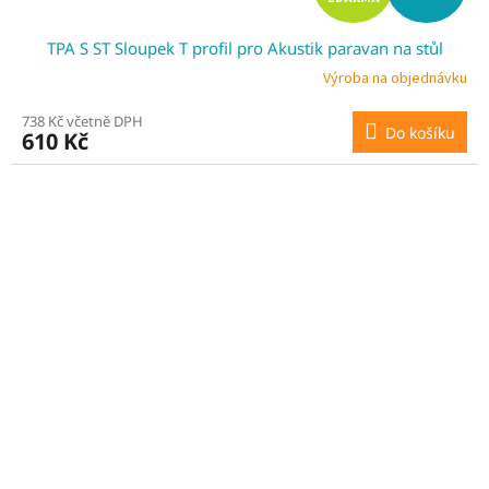
D
TPA S ST Sloupek T profil pro Akustik paravan na stůl
A
Výroba na objednávku
R
738 Kč včetně DPH
Do košíku
610 Kč
M
A