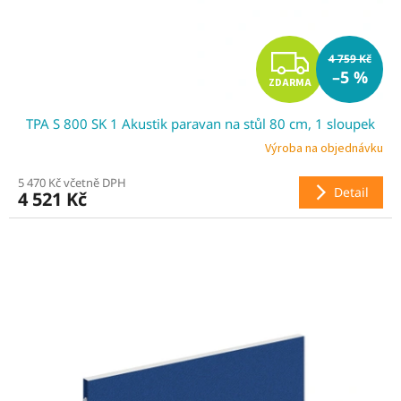
Z
4 759 Kč
–5 %
ZDARMA
D
TPA S 800 SK 1 Akustik paravan na stůl 80 cm, 1 sloupek
A
Výroba na objednávku
R
5 470 Kč včetně DPH
Detail
4 521 Kč
M
A