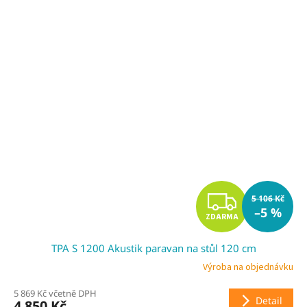
Z
5 106 Kč
–5 %
ZDARMA
D
TPA S 1200 Akustik paravan na stůl 120 cm
A
Výroba na objednávku
R
5 869 Kč včetně DPH
Detail
4 850 Kč