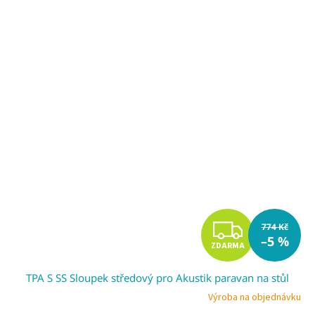
Z
774 Kč
–5 %
ZDARMA
D
TPA S SS Sloupek středový pro Akustik paravan na stůl
A
Výroba na objednávku