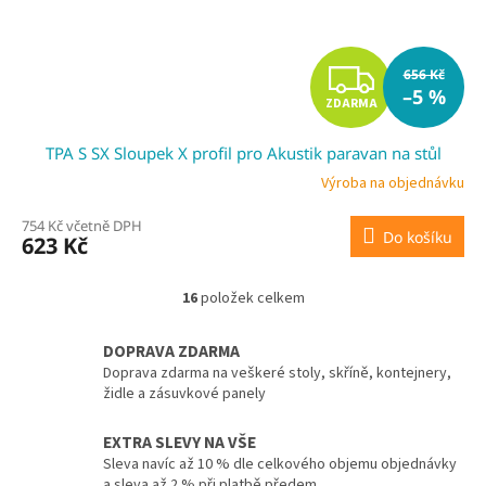
Z
656 Kč
–5 %
ZDARMA
D
TPA S SX Sloupek X profil pro Akustik paravan na stůl
A
Výroba na objednávku
R
754 Kč včetně DPH
Do košíku
623 Kč
M
A
16
položek celkem
O
v
l
DOPRAVA ZDARMA
á
Doprava zdarma na veškeré stoly, skříně, kontejnery,
d
židle a zásuvkové panely
a
c
EXTRA SLEVY NA VŠE
í
Sleva navíc až 10 % dle celkového objemu objednávky
p
a sleva až 2 % při platbě předem.