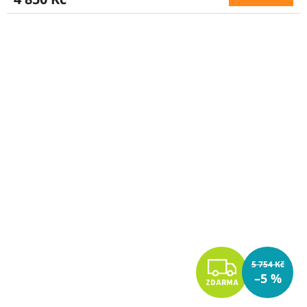
M
A
Z
5 754 Kč
–5 %
ZDARMA
D