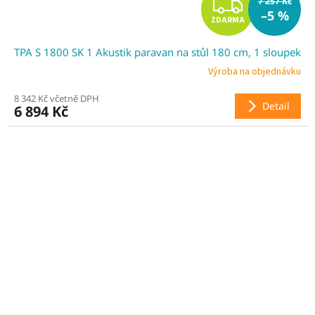
Z
7 257 Kč
–5 %
ZDARMA
D
TPA S 1800 SK 1 Akustik paravan na stůl 180 cm, 1 sloupek
A
Výroba na objednávku
R
8 342 Kč včetně DPH
Detail
6 894 Kč
M
A