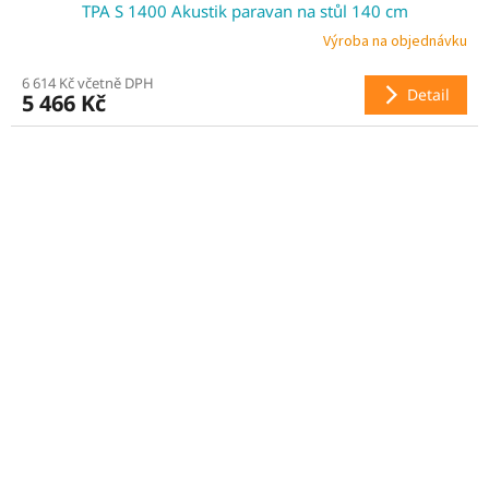
TPA S 1400 Akustik paravan na stůl 140 cm
A
Výroba na objednávku
R
6 614 Kč včetně DPH
Detail
5 466 Kč
M
A