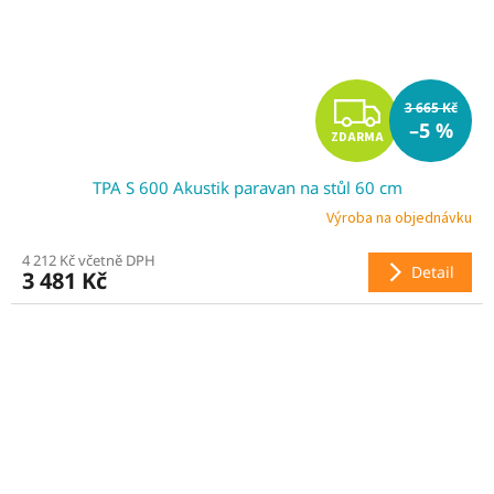
Z
3 665 Kč
–5 %
ZDARMA
D
TPA S 600 Akustik paravan na stůl 60 cm
A
Výroba na objednávku
R
4 212 Kč včetně DPH
Detail
3 481 Kč
M
A