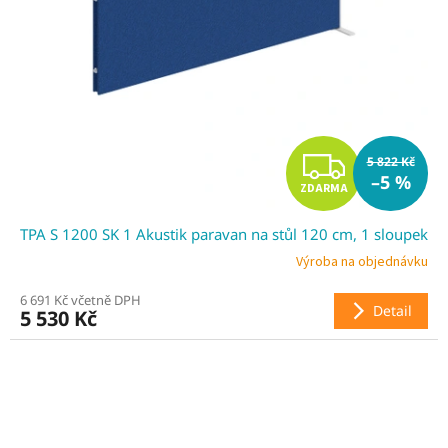
Z
5 822 Kč
–5 %
ZDARMA
D
TPA S 1200 SK 1 Akustik paravan na stůl 120 cm, 1 sloupek
A
Výroba na objednávku
R
6 691 Kč včetně DPH
Detail
5 530 Kč
M
A