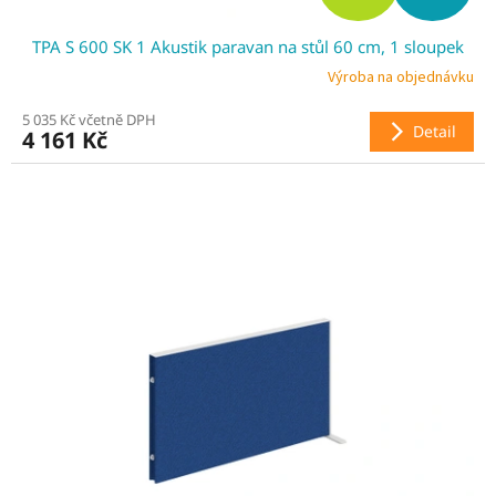
D
TPA S 600 SK 1 Akustik paravan na stůl 60 cm, 1 sloupek
A
Výroba na objednávku
R
5 035 Kč včetně DPH
Detail
4 161 Kč
M
A