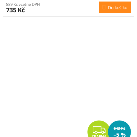
R
889 Kč včetně DPH
Do košíku
735 Kč
M
A
Z
643 Kč
–5 %
ZDARMA