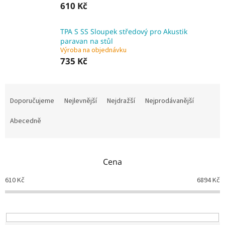
610 Kč
TPA S SS Sloupek středový pro Akustik
paravan na stůl
Výroba na objednávku
735 Kč
Ř
a
Doporučujeme
Nejlevnější
Nejdražší
Nejprodávanější
z
e
Abecedně
n
í
p
Cena
r
o
610
Kč
6894
Kč
d
u
k
t