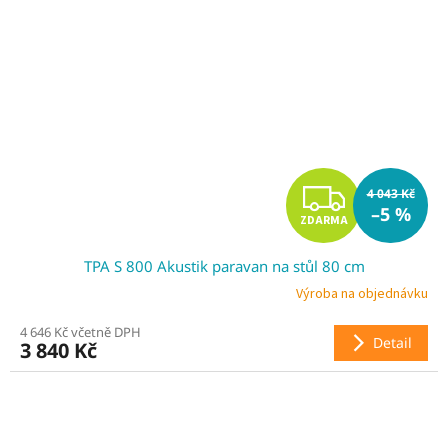
Z
4 043 Kč
–5 %
ZDARMA
D
TPA S 800 Akustik paravan na stůl 80 cm
A
Výroba na objednávku
R
4 646 Kč včetně DPH
Detail
3 840 Kč
M
A