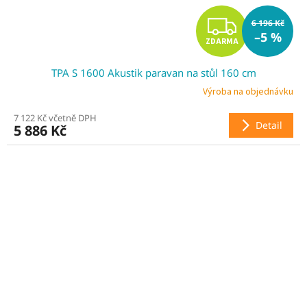
Z
6 196 Kč
–5 %
ZDARMA
D
TPA S 1600 Akustik paravan na stůl 160 cm
A
Výroba na objednávku
R
7 122 Kč včetně DPH
Detail
5 886 Kč
M
A