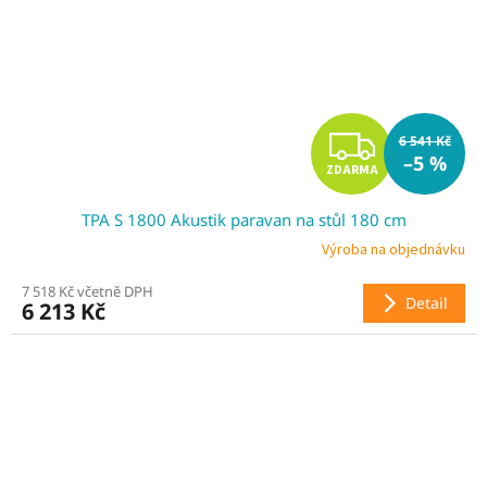
Z
6 541 Kč
–5 %
ZDARMA
D
TPA S 1800 Akustik paravan na stůl 180 cm
A
Výroba na objednávku
R
7 518 Kč včetně DPH
Detail
6 213 Kč
M
A