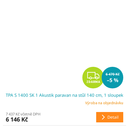
Z
6 470 Kč
–5 %
ZDARMA
D
TPA S 1400 SK 1 Akustik paravan na stůl 140 cm, 1 sloupek
A
Výroba na objednávku
R
7 437 Kč včetně DPH
Detail
6 146 Kč
M