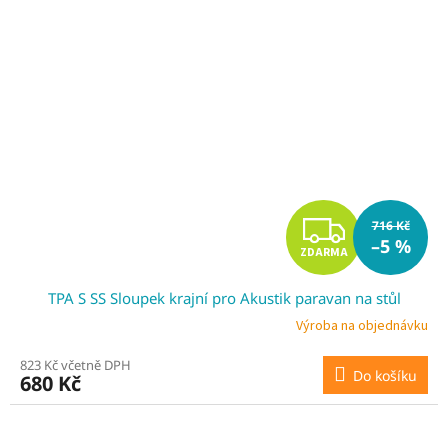
Z
716 Kč
–5 %
ZDARMA
D
TPA S SS Sloupek krajní pro Akustik paravan na stůl
A
Výroba na objednávku
R
823 Kč včetně DPH
Do košíku
680 Kč
M
A