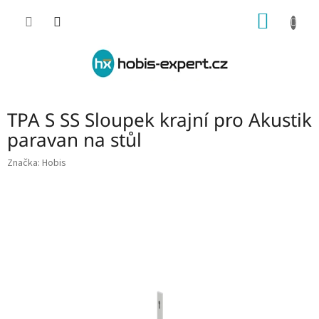
Přejít
NÁKUP
na
obsah
KOŠÍK
TPA S SS Sloupek krajní pro Akustik
paravan na stůl
Značka:
Hobis