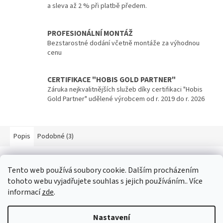
a sleva až 2 % při platbě předem.
PROFESIONÁLNÍ MONTÁŽ
Bezstarostné dodání včetně montáže za výhodnou
cenu
CERTIFIKACE "HOBIS GOLD PARTNER"
Záruka nejkvalitnějších služeb díky certifikaci "Hobis
Gold Partner" udělené výrobcem od r. 2019 do r. 2026
Popis
Podobné (3)
Popis produktu není dostupný
Tento web používá soubory cookie. Dalším procházením
tohoto webu vyjadřujete souhlas s jejich používáním.. Více
informací
zde
.
Z
á
Nastavení
p
Vytvořil Shoptet