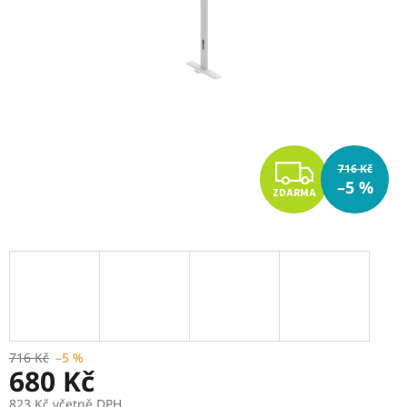
Z
716 Kč
–5 %
ZDARMA
D
A
R
M
A
716 Kč
–5 %
680 Kč
823 Kč včetně DPH