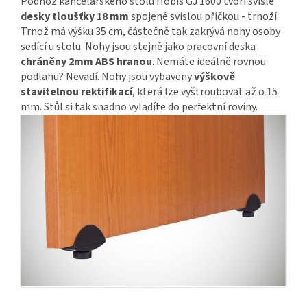
Podnož kancelářského stolu Hobis GJ 1600 tvoří svislé
desky tloušťky 18 mm
spojené svislou příčkou - trnoží.
Trnož má výšku 35 cm, částečně tak zakrývá nohy osoby
sedící u stolu. Nohy jsou stejně jako pracovní deska
chráněny 2mm ABS hranou
. Nemáte ideálně rovnou
podlahu? Nevadí. Nohy jsou vybaveny
výškově
stavitelnou rektifikací
, která lze vyštroubovat až o 15
mm. Stůl si tak snadno vyladíte do perfektní roviny.