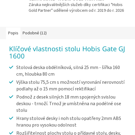
Záruka nejkvalitnějších služeb díky certifikaci "Hobis
Gold Partner" udělené výrobcem od r. 2019 do r. 2026
Popis
Podobné (12)
Klíčové vlastnosti stolu Hobis Gate GJ
1600
Stolová deska obdélníková, silná 25 mm - šířka 160
cm, hloubka 80 cm
Výška stolu 75,5 cm s možností vyrovnání nerovností
podlahy až o 15 mm pomocí rektifikací
Podnož z desek silných 18 mm spojených svislou
deskou - trnoží. Trnož je umístněna na podélné ose
stolu
Hrany stolové desky i noh stolu opatřeny 2mm ABS
hranou pro vysokou odolnost
Rozšiřitelnost plochy stolu o přídavné stoly, desky,