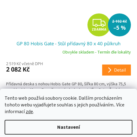
Z
2 192 Kč
–5 %
ZDARMA
D
GP 80 Hobis Gate - Stůl přídavný 80 x 40 půlkruh
A
Obvykle skladem - Termín dle lokality
R
2 519 Kč včetně DPH
2 082 Kč
Detail
M
A
Přídavná deska s nohou Hobis Gate GP 80, šířka 80 cm, výška 75,5
cm, hloubka 40 cm. Pro připojení z boku ke stolům Gate. Český
výrobek, záruka 5 let, ekologická...
Tento web používá soubory cookie. Dalším procházením
tohoto webu vyjadřujete souhlas s jejich používáním.. Více
informací
zde
.
Z
á
Nastavení
p
Vytvořil Shoptet
a