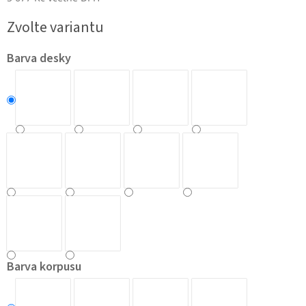
Měrná
Zvolte variantu
cena:
Barva desky
Barva korpusu