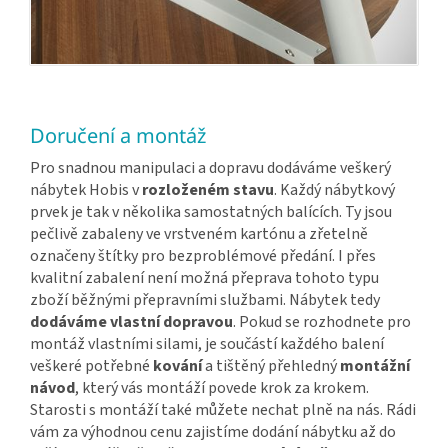
Doručení a montáž
Pro snadnou manipulaci a dopravu dodáváme veškerý
nábytek Hobis v
rozloženém stavu
. Každý nábytkový
prvek je tak v několika samostatných balících. Ty jsou
pečlivě zabaleny ve vrstveném kartónu a zřetelně
označeny štítky pro bezproblémové předání. I přes
kvalitní zabalení není možná přeprava tohoto typu
zboží běžnými přepravními službami. Nábytek tedy
dodáváme vlastní dopravou
. Pokud se rozhodnete pro
montáž vlastními silami, je součástí každého balení
veškeré potřebné
kování
a tištěný přehledný
montážní
návod
, který vás montáží povede krok za krokem.
Starosti s montáží také můžete nechat plně na nás. Rádi
vám za výhodnou cenu zajistíme dodání nábytku až do