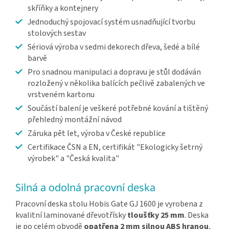
skříňky a kontejnery
Jednoduchý spojovací systém usnadňující tvorbu
stolových sestav
Sériová výroba v sedmi dekorech dřeva, šedé a bílé
barvě
Pro snadnou manipulaci a dopravu je stůl dodáván
rozložený v několika balících pečlivě zabalených ve
vrstveném kartonu
Součástí balení je veškeré potřebné kování a tištěný
přehledný montážní návod
Záruka pět let, výroba v České republice
Certifikace ČSN a EN, certifikát "Ekologicky šetrný
výrobek" a "Česká kvalita"
Silná a odolná pracovní deska
Pracovní deska stolu Hobis Gate GJ 1600 je vyrobena z
kvalitní laminované dřevotřísky
tloušťky 25 mm
. Deska
je po celém obvodě
opatřena 2 mm silnou ABS hranou
,