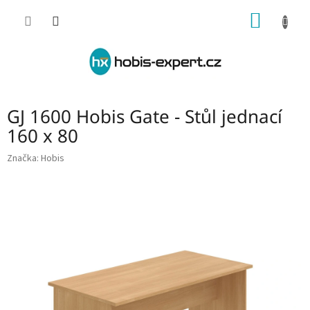
Přejít
NÁKUP
na
obsah
KOŠÍK
GJ 1600 Hobis Gate - Stůl jednací
160 x 80
Značka:
Hobis