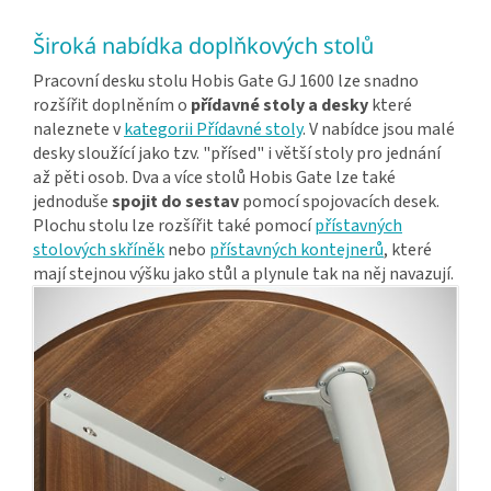
Široká nabídka doplňkových stolů
Pracovní desku stolu Hobis Gate GJ 1600 lze snadno
rozšířit doplněním o
přídavné stoly a desky
které
naleznete v
kategorii Přídavné stoly
. V nabídce jsou malé
desky sloužící jako tzv. "přísed" i větší stoly pro jednání
až pěti osob. Dva a více stolů Hobis Gate lze také
jednoduše
spojit do sestav
pomocí spojovacích desek.
Plochu stolu lze rozšířit také pomocí
přístavných
stolových skříněk
nebo
přístavných kontejnerů
, které
mají stejnou výšku jako stůl a plynule tak na něj navazují.