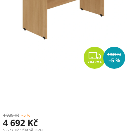
Z
4 939 Kč
–5 %
ZDARMA
D
A
R
M
A
4 939 Kč
–5 %
4 692 Kč
5 677 Kč včetně DPH