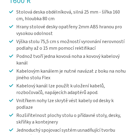
1600 R
Stolová deska obdélníková, silná 25 mm - šířka 160
cm, hloubka 80 cm
Hrany stolové desky opatřeny 2mm ABS hranou pro
vysokou odolnost
Výška stolu 75,5 cm s možností vyrovnání nerovností
podlahy až o 15 mm pomocí rektifikací
Podnož tvoří jedna kovová noha a kovový kabelový
kanál
Kabelovým kanálem je nutné navázat z boku na nohu
jiného stolu Flex
Kabelový kanál lze použít k uložení kabelů,
rozbočovačů, napájecích adaptérů apod.
Vnitřkem nohy lze skrytě vést kabely od desky k
podlaze
Rozšiřitelnost plochy stolu o přídavné stoly, desky,
skříňky a kontejnery
Jednoduchý spojovací systém usnadňující tvorbu