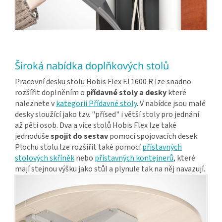
Široká nabídka doplňkových stolů
Pracovní desku stolu Hobis Flex FJ 1600 R lze snadno
rozšířit doplněním o
přídavné stoly a desky
které
naleznete v
kategorii Přídavné stoly
. V nabídce jsou malé
desky sloužící jako tzv. "přísed" i větší stoly pro jednání
až pěti osob. Dva a více stolů Hobis Flex lze také
jednoduše
spojit do sestav
pomocí spojovacích desek.
Plochu stolu lze rozšířit také pomocí
přístavných
stolových skříněk
nebo
přístavných kontejnerů
, které
mají stejnou výšku jako stůl a plynule tak na něj navazují.