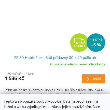
Z
1 617 Kč
–5 %
ZDARMA
D
FP 80 Hobis Flex - Stůl přídavný 80 x 40 půlkruh
A
Obvykle skladem - Termín dle lokality
R
1 859 Kč včetně DPH
1 536 Kč
Detail
M
A
Přídavná deska s konzolou Hobis Flex FP 80, šířka 80 cm, hloubka 40
cm. Pro připojení z boku ke stolům Flex. Český výrobek, záruka 5
let, ekologická certifikace.
Tento web používá soubory cookie. Dalším procházením
tohoto webu vyjadřujete souhlas s jejich používáním.. Více