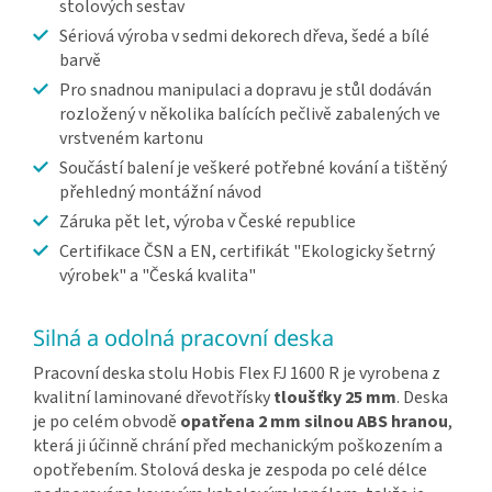
stolových sestav
Sériová výroba v sedmi dekorech dřeva, šedé a bílé
barvě
Pro snadnou manipulaci a dopravu je stůl dodáván
rozložený v několika balících pečlivě zabalených ve
vrstveném kartonu
Součástí balení je veškeré potřebné kování a tištěný
přehledný montážní návod
Záruka pět let, výroba v České republice
Certifikace ČSN a EN, certifikát "Ekologicky šetrný
výrobek" a "Česká kvalita"
Silná a odolná pracovní deska
Pracovní deska stolu Hobis Flex FJ 1600 R je vyrobena z
kvalitní laminované dřevotřísky
tloušťky 25 mm
. Deska
je po celém obvodě
opatřena 2 mm silnou ABS hranou
,
která ji účinně chrání před mechanickým poškozením a
opotřebením. Stolová deska je zespoda po celé délce