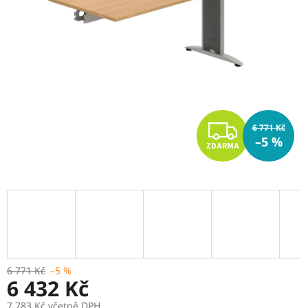
Z
6 771 Kč
–5 %
ZDARMA
D
A
R
M
A
6 771 Kč
–5 %
6 432 Kč
7 783 Kč včetně DPH