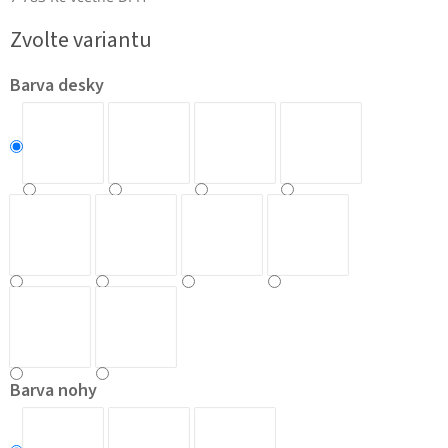
Měrná
Zvolte variantu
cena:
Barva desky
Barva nohy