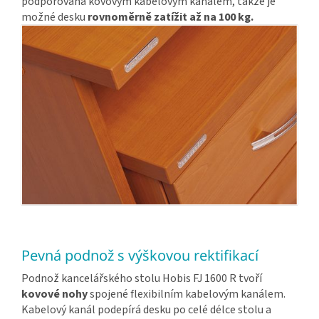
podporována kovovým kabelovým kanálem, takže je
možné desku
rovnoměrně zatížit až na 100 kg.
Pevná podnož s výškovou rektifikací
Podnož kancelářského stolu Hobis FJ 1600 R tvoří
kovové nohy
spojené flexibilním kabelovým kanálem.
Kabelový kanál podepírá desku po celé délce stolu a