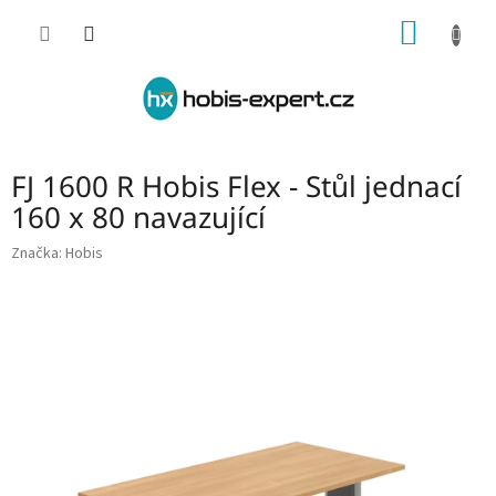
Přejít
NÁKUP
na
obsah
KOŠÍK
FJ 1600 R Hobis Flex - Stůl jednací
160 x 80 navazující
Značka:
Hobis