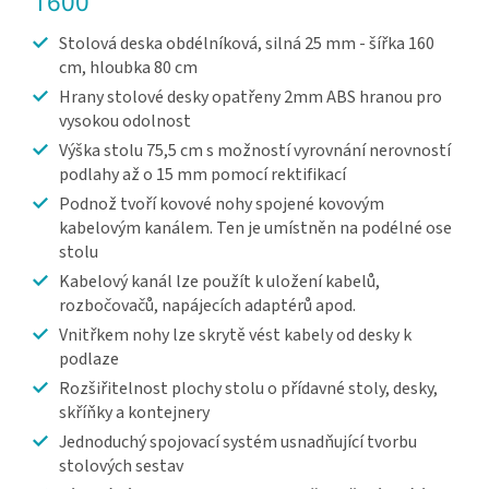
1600
Stolová deska obdélníková, silná 25 mm - šířka 160
cm, hloubka 80 cm
Hrany stolové desky opatřeny 2mm ABS hranou pro
vysokou odolnost
Výška stolu 75,5 cm s možností vyrovnání nerovností
podlahy až o 15 mm pomocí rektifikací
Podnož tvoří kovové nohy spojené kovovým
kabelovým kanálem. Ten je umístněn na podélné ose
stolu
Kabelový kanál lze použít k uložení kabelů,
rozbočovačů, napájecích adaptérů apod.
Vnitřkem nohy lze skrytě vést kabely od desky k
podlaze
Rozšiřitelnost plochy stolu o přídavné stoly, desky,
skříňky a kontejnery
Jednoduchý spojovací systém usnadňující tvorbu
stolových sestav