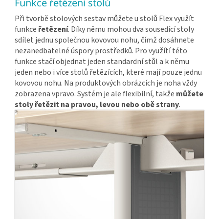
Funkce řetězení stolů
Při tvorbě stolových sestav můžete u stolů Flex využít
funkce
řetězení
. Díky němu mohou dva sousedící stoly
sdílet jednu společnou kovovou nohu, čímž dosáhnete
nezanedbatelné úspory prostředků. Pro využítí této
funkce stačí objednat jeden standardní stůl a k němu
jeden nebo i více stolů řetězících, které mají pouze jednu
kovovou nohu. Na produktových obrázcích je noha vždy
zobrazena vpravo. Systém je ale flexibilní, takže
můžete
stoly řetězit na pravou, levou nebo obě strany
.