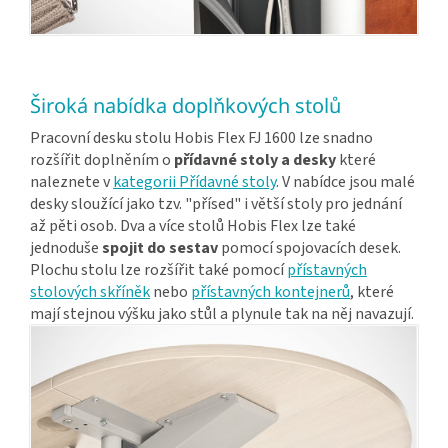
Široká nabídka doplňkových stolů
Pracovní desku stolu Hobis Flex FJ 1600 lze snadno
rozšířit doplněním o
přídavné stoly a desky
které
naleznete v
kategorii Přídavné stoly
. V nabídce jsou malé
desky sloužící jako tzv. "přísed" i větší stoly pro jednání
až pěti osob. Dva a více stolů Hobis Flex lze také
jednoduše
spojit do sestav
pomocí spojovacích desek.
Plochu stolu lze rozšířit také pomocí
přístavných
stolových skříněk
nebo
přístavných kontejnerů
, které
mají stejnou výšku jako stůl a plynule tak na něj navazují.