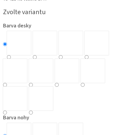
Měrná
Zvolte variantu
cena:
Barva desky
Barva nohy