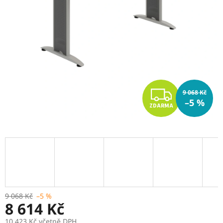
Z
9 068 Kč
–5 %
ZDARMA
D
A
R
M
A
9 068 Kč
–5 %
8 614 Kč
10 423 Kč včetně DPH