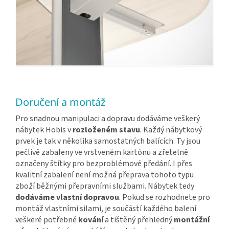
Doručení a montáž
Pro snadnou manipulaci a dopravu dodáváme veškerý
nábytek Hobis v
rozloženém stavu
. Každý nábytkový
prvek je tak v několika samostatných balících. Ty jsou
pečlivě zabaleny ve vrstveném kartónu a zřetelně
označeny štítky pro bezproblémové předání. I přes
kvalitní zabalení není možná přeprava tohoto typu
zboží běžnými přepravními službami. Nábytek tedy
dodáváme vlastní dopravou
. Pokud se rozhodnete pro
montáž vlastními silami, je součástí každého balení
veškeré potřebné
kování
a tištěný přehledný
montážní