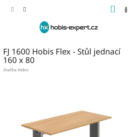
Přejít
NÁKUP
na
obsah
KOŠÍK
FJ 1600 Hobis Flex - Stůl jednací
160 x 80
Značka:
Hobis