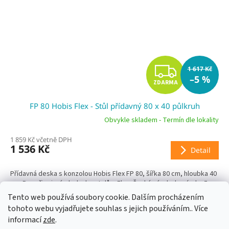
Z
1 617 Kč
–5 %
ZDARMA
D
FP 80 Hobis Flex - Stůl přídavný 80 x 40 půlkruh
A
Obvykle skladem - Termín dle lokality
R
1 859 Kč včetně DPH
1 536 Kč
Detail
M
A
Přídavná deska s konzolou Hobis Flex FP 80, šířka 80 cm, hloubka 40
cm. Pro připojení z boku ke stolům Flex. Český výrobek, záruka 5
let, ekologická certifikace.
Tento web používá soubory cookie. Dalším procházením
tohoto webu vyjadřujete souhlas s jejich používáním.. Více
informací
zde
.
Z