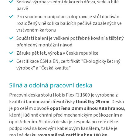
Sériová výroba v sedmi dekorech dřeva, šedé a bílé
barvě
Pro snadnou manipulaci a dopravu je stůl dodáván
rozložený v několika balících pečlivě zabalených ve
vrstveném kartonu
Součástí balení je veškeré potřebné kování a tištěný
přehledný montážní návod
Záruka pět let, výroba v České republice
Certifikace ČSN a EN, certifikát "Ekologicky šetrný
výrobek" a "Česká kvalita"
Silná a odolná pracovní deska
Pracovní deska stolu Hobis Flex FJ 1600 je vyrobena z
kvalitní laminované dřevotřísky
tloušťky 25 mm
. Deska
je po celém obvodě
opatřena 2 mm silnou ABS hranou
,
která ji účinně chrání před mechanickým poškozením a
opotřebením. Stolová deska je zespoda po celé délce
podporována kovovým kabelovým kanálem, takže je
možné desku
rovnoměrně zatížit až na 100 kg.