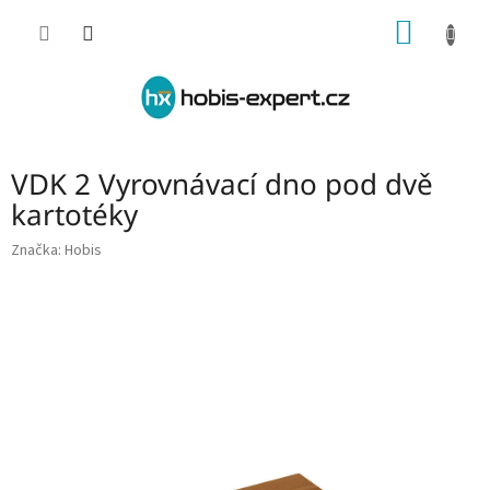
Přejít
NÁKUP
na
obsah
KOŠÍK
VDK 2 Vyrovnávací dno pod dvě
kartotéky
Značka:
Hobis