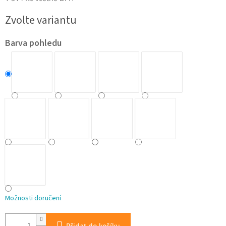
Měrná
Zvolte variantu
cena:
Barva pohledu
Možnosti doručení
Přidat do košíku