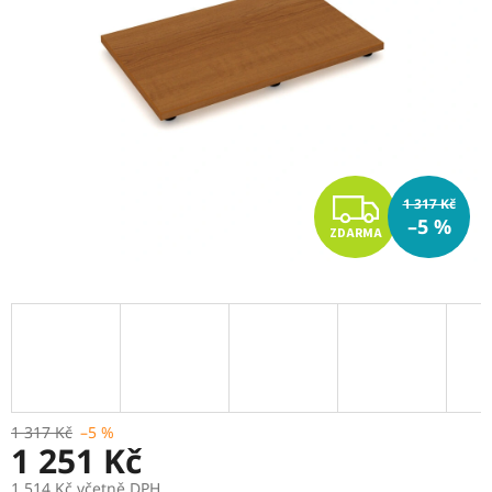
Z
1 317 Kč
–5 %
ZDARMA
D
A
R
M
A
1 317 Kč
–5 %
1 251 Kč
1 514 Kč včetně DPH