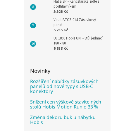
Halia SP - Kancelářská židle s
podhlavníkem
5 526 Kč
Vault BTCZ 014 Zásuvkový
panel
5 235 Kč
UJ 1800 Hobis UNI - Stůl jednací
180 x 80
6 638 Kč
Novinky
Rozšíření nabídky zásuvkových
panelů od nové typy s USB-C
konektory
Snížení cen výškově stavitelných
stolů Hobis Motion Run o 33 %
Změna dekoru buk u nábytku
Hobis