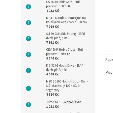
GS 1600 Hobis Gate - Stůl
pracovní 160 x 80
4 733 Kč
K 34 C N Hobis - Kontejner na
kolečkách 4 zásuvky hl. 60 cm
7 079 Kč
S 5 80 03 Hobis Strong - Skříň
dveře plné, nika
7 951 Kč
CEV 60 P Hobis Cross - Stůl
pracovní 160 x 120
9 744 Kč
Popi
D 3 80 02 Hobis Drive - Skříň
dveře plné, nika
Popi
4 548 Kč
MSR 3 1200 Hobis Motion Run -
Stůl stavitelný 120 x 80, 3
segmenty
8 870 Kč
Triton NET - Jednací židle
1 261 Kč