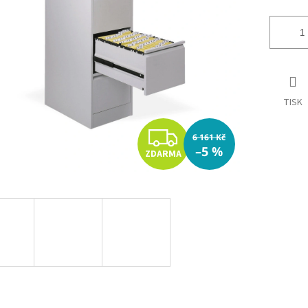
TISK
Z
6 161 Kč
–5 %
ZDARMA
D
A
R
M
A