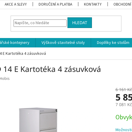
AKCE A SLEVY
DORUČENÍ A PLATBA
KONTAKTY
OBCHODNÍ
HLEDAT
ářské kontejnery
Výškově stavitelné stoly
Doplňky ke stolům
4 E Kartotéka 4 zásuvková
 14 E Kartotéka 4 zásuvková
Hobis
6 161 Kč
5 8
7 081 K
Měrná
Obvykl
cena:
Možnosti