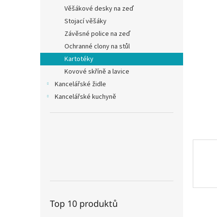
n
Věšákové desky na zeď
e
Stojací věšáky
l
Závěsné police na zeď
Ochranné clony na stůl
Kartotéky
Kovové skříně a lavice
Kancelářské židle
Kancelářské kuchyně
Top 10 produktů