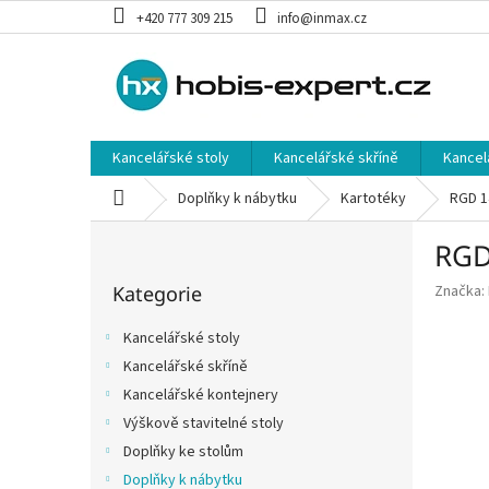
Přejít
+420 777 309 215
info@inmax.cz
na
obsah
Kancelářské stoly
Kancelářské skříně
Kancel
Domů
Doplňky k nábytku
Kartotéky
RGD 1
P
RGD
o
Přeskočit
s
Kategorie
Značka:
kategorie
t
r
Kancelářské stoly
a
Kancelářské skříně
n
Kancelářské kontejnery
n
í
Výškově stavitelné stoly
p
Doplňky ke stolům
a
Doplňky k nábytku