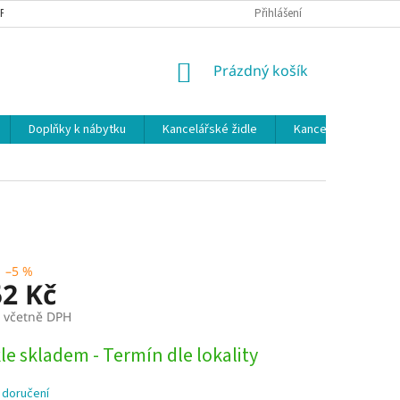
 PODMÍNKY
OCHRANA OSOBNÍCH ÚDAJŮ
Přihlášení
NÁKUPNÍ
Prázdný košík
KOŠÍK
Doplňky k nábytku
Kancelářské židle
Kancelářské kuchy
–5 %
52 Kč
č včetně DPH
e skladem - Termín dle lokality
 doručení