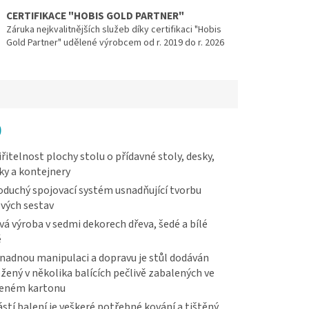
CERTIFIKACE "HOBIS GOLD PARTNER"
Záruka nejkvalitnějších služeb díky certifikaci "Hobis
Gold Partner" udělené výrobcem od r. 2019 do r. 2026
0
řitelnost plochy stolu o přídavné stoly, desky,
ky a kontejnery
duchý spojovací systém usnadňující tvorbu
vých sestav
vá výroba v sedmi dekorech dřeva, šedé a bílé
ě
nadnou manipulaci a dopravu je stůl dodáván
žený v několika balících pečlivě zabalených ve
veném kartonu
stí balení je veškeré potřebné kování a tištěný