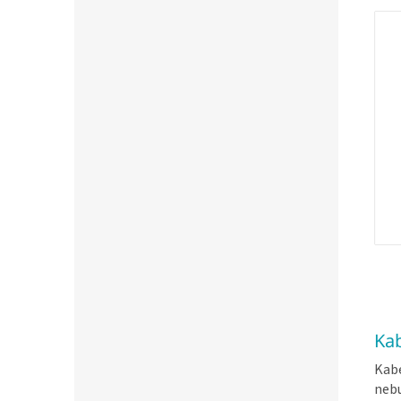
Kab
Kabe
nebu