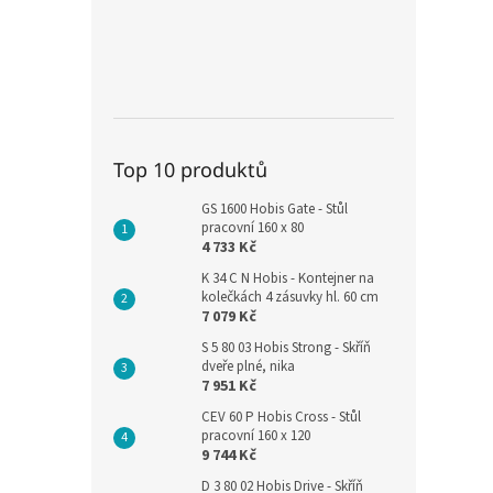
Top 10 produktů
GS 1600 Hobis Gate - Stůl
pracovní 160 x 80
4 733 Kč
K 34 C N Hobis - Kontejner na
kolečkách 4 zásuvky hl. 60 cm
7 079 Kč
S 5 80 03 Hobis Strong - Skříň
dveře plné, nika
7 951 Kč
CEV 60 P Hobis Cross - Stůl
pracovní 160 x 120
9 744 Kč
D 3 80 02 Hobis Drive - Skříň