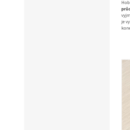
Hobi
prů
vyjm
je v
kon