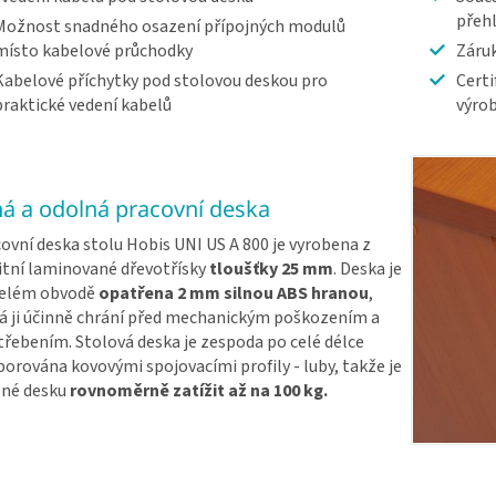
přeh
Možnost snadného osazení přípojných modulů
místo kabelové průchodky
Záruk
Kabelové příchytky pod stolovou deskou pro
Certi
praktické vedení kabelů
výrob
ná a odolná pracovní deska
ovní deska stolu Hobis UNI US A 800 je vyrobena z
itní laminované dřevotřísky
tloušťky 25 mm
. Deska je
celém obvodě
opatřena 2 mm silnou ABS hranou
,
á ji účinně chrání před mechanickým poškozením a
řebením. Stolová deska je zespoda po celé délce
orována kovovými spojovacími profily - luby, takže je
né desku
rovnoměrně zatížit až na 100 kg.