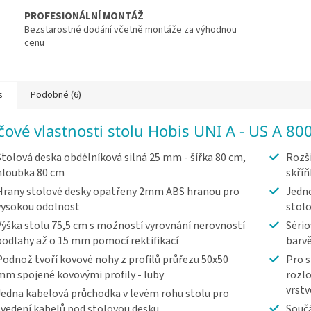
PROFESIONÁLNÍ MONTÁŽ
Bezstarostné dodání včetně montáže za výhodnou
cenu
s
Podobné (6)
íčové vlastnosti stolu Hobis UNI A - US A 80
Stolová deska obdélníková silná 25 mm - šířka 80 cm,
Rozši
hloubka 80 cm
skříň
Hrany stolové desky opatřeny 2mm ABS hranou pro
Jedno
vysokou odolnost
stolo
Výška stolu 75,5 cm s možností vyrovnání nerovností
Sério
podlahy až o 15 mm pomocí rektifikací
barv
Podnož tvoří kovové nohy z profilů průřezu 50x50
Pro s
mm spojené kovovými profily - luby
rozlo
vrst
Jedna kabelová průchodka v levém rohu stolu pro
svedení kabelů pod stolovou desku
Součá