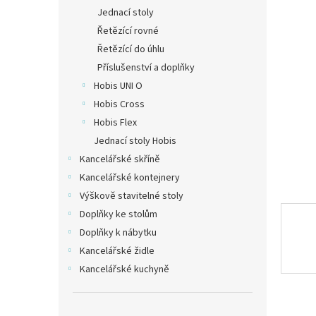
n
Jednací stoly
e
Řetězící rovné
l
Řetězící do úhlu
Příslušenství a doplňky
Hobis UNI O
Hobis Cross
Hobis Flex
Jednací stoly Hobis
Kancelářské skříně
Kancelářské kontejnery
Výškově stavitelné stoly
Doplňky ke stolům
Doplňky k nábytku
Kancelářské židle
Kancelářské kuchyně