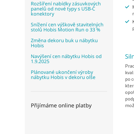
Rozšíření nabídky zásuvkových
panelů od nové typy s USB-C
konektory
Snížení cen výškově stavitelných
stolů Hobis Motion Run o 33 %
Změna dekoru buk u nábytku
Hobis
Sil
Navýšení cen nábytku Hobis od
1.9.2025
Prac
Plánované ukončení výroby
kval
nábytku Hobis v dekoru olše
po 
kter
opot
podp
Přijímáme online platby
mož