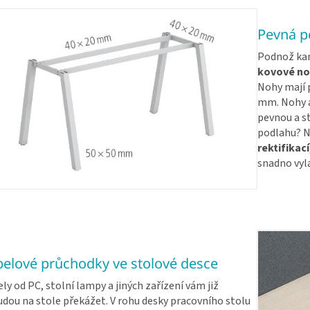
Pevná po
Podnož kan
kovové no
Nohy mají p
mm. Nohy a 
pevnou a s
podlahu? N
rektifikací
snadno vyla
elové průchodky ve stolové desce
ly od PC, stolní lampy a jiných zařízení vám již
dou na stole překážet. V rohu desky pracovního stolu