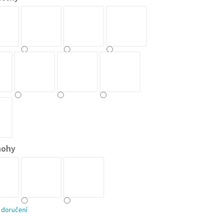
nohy
 doručení