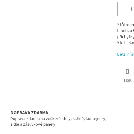
Stůl rovn
hloubka 8
příchytk
5 let, ek
Detailní 
TISK
DOPRAVA ZDARMA
Doprava zdarma na veškeré stoly, skříně, kontejnery,
židle a zásuvkové panely