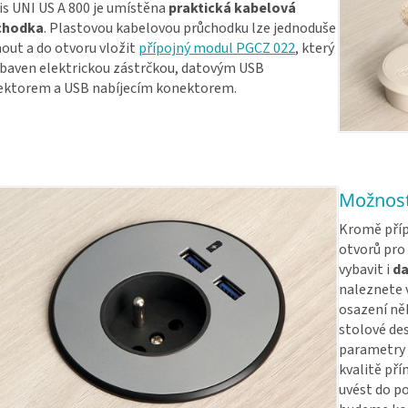
s UNI US A 800 je umístěna
praktická kabelová
chodka
. Plastovou kabelovou průchodku lze jednoduše
out a do otvoru vložit
přípojný modul PGCZ 022
, který
ybaven elektrickou zástrčkou, datovým USB
ektorem a USB nabíjecím konektorem.
Možnost
Kromě příp
otvorů pro 
vybavit i
da
naleznete 
osazení ně
stolové des
parametry 
kvalitě př
uvést do po