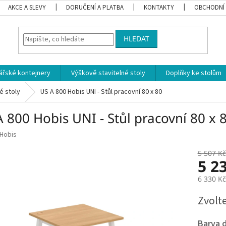
AKCE A SLEVY
DORUČENÍ A PLATBA
KONTAKTY
OBCHODNÍ
HLEDAT
ářské kontejnery
Výškově stavitelné stoly
Doplňky ke stolům
é stoly
US A 800 Hobis UNI - Stůl pracovní 80 x 80
 800 Hobis UNI - Stůl pracovní 80 x 
Hobis
5 507 Kč
5 2
6 330 K
Měrná
Zvolt
cena:
Barva 