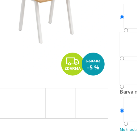
Z
5 507 Kč
–5 %
ZDARMA
D
A
Barva 
R
M
A
Možnosti