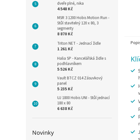
dveře plné, nika
4 548 Kč
MSR 3 1200 Hobis Motion Run -
Stůl stavitelný 120 x 80, 3
segmenty
8 870 Kč
Popi
Triton NET - Jednací židle
1 261 Kč
Kl
Halia SP - Kancelářská židle s
podhlavníkem
5 526 Kč
Vault BTCZ 014 Zásuvkový
panel
5 235 Kč
UJ 1800 Hobis UNI - Stůl jednací
180 x 80
6 638 Kč
Novinky