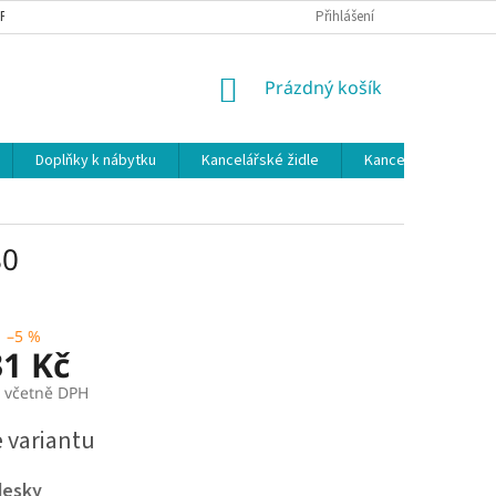
 PODMÍNKY
OCHRANA OSOBNÍCH ÚDAJŮ
Přihlášení
NÁKUPNÍ
Prázdný košík
KOŠÍK
Doplňky k nábytku
Kancelářské židle
Kancelářské kuchy
80
–5 %
31 Kč
č včetně DPH
e variantu
desky