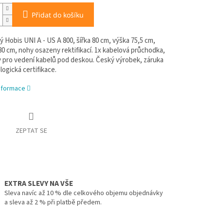
Přidat do košíku
ý Hobis UNI A - US A 800, šířka 80 cm, výška 75,5 cm,
0 cm, nohy osazeny rektifikací. 1x kabelová průchodka,
y pro vedení kabelů pod deskou. Český výrobek, záruka
ologická certifikace.
informace
ZEPTAT SE
EXTRA SLEVY NA VŠE
Sleva navíc až 10 % dle celkového objemu objednávky
a sleva až 2 % při platbě předem.