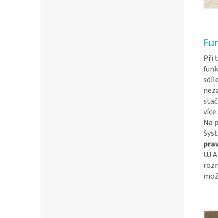
Fun
Při 
fun
sdíl
neza
stač
více
Na p
Syst
pra
UJ A
rozm
mož