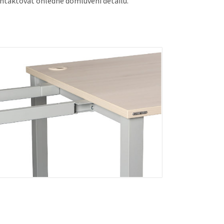
taktovat ohledně domluvení detailů.