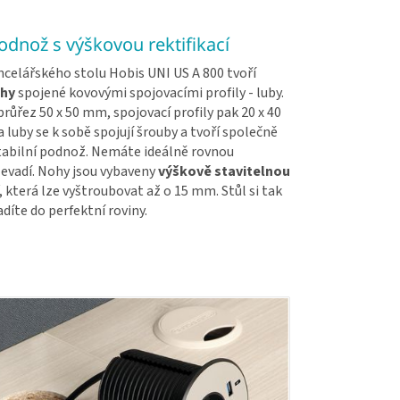
dnož s výškovou rektifikací
celářského stolu Hobis UNI US A 800 tvoří
hy
spojené kovovými spojovacími profily - luby.
růřez 50 x 50 mm, spojovací profily pak 20 x 40
luby se k sobě spojují šrouby a tvoří společně
tabilní podnož. Nemáte ideálně rovnou
evadí. Nohy jsou vybaveny
výškově stavitelnou
, která lze vyštroubovat až o 15 mm. Stůl si tak
díte do perfektní roviny.