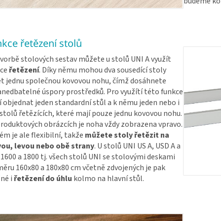
budeme kon
kce řetězení stolů
tvorbě stolových sestav můžete u stolů UNI A využít
kce
řetězení
. Díky němu mohou dva sousedící stoly
et jednu společnou kovovou nohu, čímž dosáhnete
nedbatelné úspory prostředků. Pro využítí této funkce
í objednat jeden standardní stůl a k němu jeden nebo i
 stolů řetězících, které mají pouze jednu kovovou nohu.
roduktových obrázcích je noha vždy zobrazena vpravo.
ém je ale flexibilní, takže
můžete stoly řetězit na
vou, levou nebo obě strany
. U stolů UNI US A, USD A a
 1600 a 1800 tj. všech stolů UNI se stolovými deskami
ěru 160x80 a 180x80 cm včetně zdvojených je pak
né i
řetězení do úhlu
kolmo na hlavní stůl.