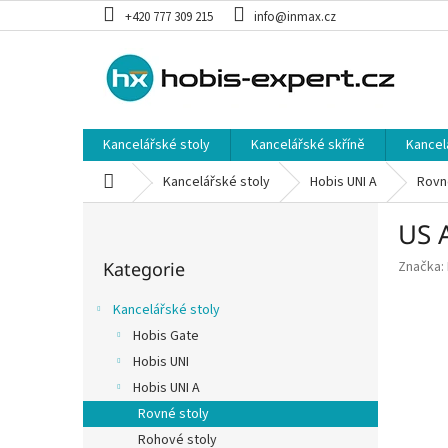
Přejít
+420 777 309 215
info@inmax.cz
na
obsah
Kancelářské stoly
Kancelářské skříně
Kancel
Domů
Kancelářské stoly
Hobis UNI A
Rovn
P
US A
o
Přeskočit
s
Kategorie
Značka:
kategorie
t
r
Kancelářské stoly
a
Hobis Gate
n
Hobis UNI
n
í
Hobis UNI A
p
Rovné stoly
a
Rohové stoly