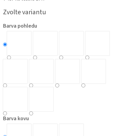
Měrná
Zvolte variantu
cena:
Barva pohledu
Barva kovu