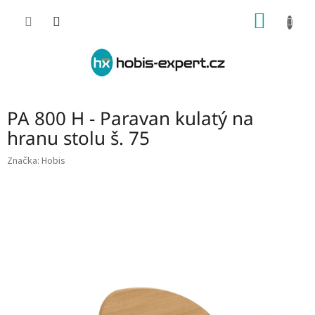
Přejít
NÁKUP
na
obsah
KOŠÍK
PA 800 H - Paravan kulatý na
hranu stolu š. 75
Značka:
Hobis