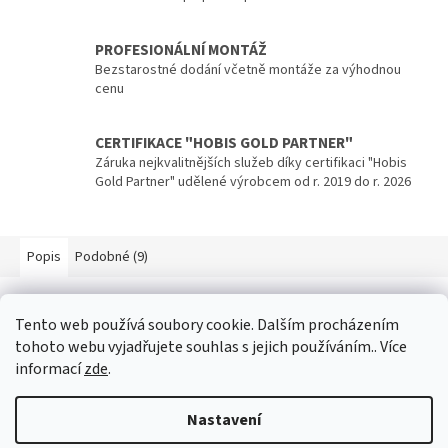
PROFESIONÁLNÍ MONTÁŽ
Bezstarostné dodání včetně montáže za výhodnou
cenu
CERTIFIKACE "HOBIS GOLD PARTNER"
Záruka nejkvalitnějších služeb díky certifikaci "Hobis
Gold Partner" udělené výrobcem od r. 2019 do r. 2026
Popis
Podobné (9)
Popis produktu není dostupný
Tento web používá soubory cookie. Dalším procházením
tohoto webu vyjadřujete souhlas s jejich používáním.. Více
informací
zde
.
Z
á
Nastavení
p
Vytvořil Shoptet