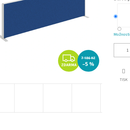
Možnosti
Z
7 186 Kč
–5 %
ZDARMA
D
A
TISK
R
M
A