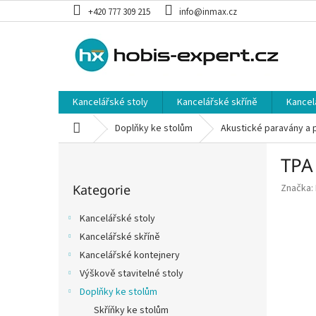
Přejít
+420 777 309 215
info@inmax.cz
na
obsah
Kancelářské stoly
Kancelářské skříně
Kancel
Domů
Doplňky ke stolům
Akustické paravány a 
P
TPA 
o
Přeskočit
s
Kategorie
Značka:
kategorie
t
r
Kancelářské stoly
a
Kancelářské skříně
n
Kancelářské kontejnery
n
í
Výškově stavitelné stoly
p
Doplňky ke stolům
a
Skříňky ke stolům