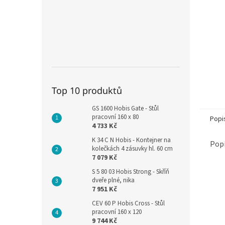
Top 10 produktů
GS 1600 Hobis Gate - Stůl
pracovní 160 x 80
Popi
4 733 Kč
K 34 C N Hobis - Kontejner na
Popi
kolečkách 4 zásuvky hl. 60 cm
7 079 Kč
S 5 80 03 Hobis Strong - Skříň
dveře plné, nika
7 951 Kč
CEV 60 P Hobis Cross - Stůl
pracovní 160 x 120
9 744 Kč