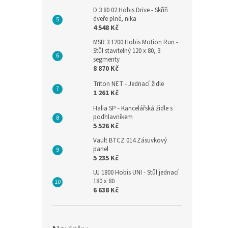
D 3 80 02 Hobis Drive - Skříň
dveře plné, nika
4 548 Kč
MSR 3 1200 Hobis Motion Run -
Stůl stavitelný 120 x 80, 3
segmenty
8 870 Kč
Triton NET - Jednací židle
1 261 Kč
Halia SP - Kancelářská židle s
podhlavníkem
5 526 Kč
Vault BTCZ 014 Zásuvkový
panel
5 235 Kč
UJ 1800 Hobis UNI - Stůl jednací
180 x 80
6 638 Kč