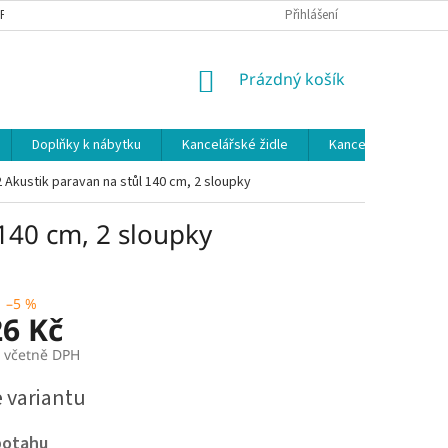
 PODMÍNKY
OCHRANA OSOBNÍCH ÚDAJŮ
Přihlášení
NÁKUPNÍ
Prázdný košík
KOŠÍK
Doplňky k nábytku
Kancelářské židle
Kancelářské kuchy
 Akustik paravan na stůl 140 cm, 2 sloupky
 140 cm, 2 sloupky
–5 %
26 Kč
č včetně DPH
e variantu
potahu