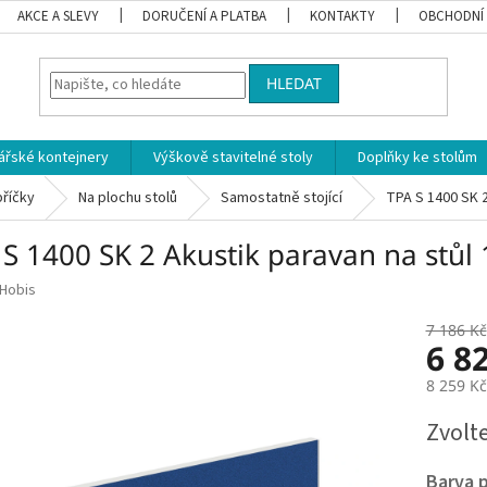
AKCE A SLEVY
DORUČENÍ A PLATBA
KONTAKTY
OBCHODNÍ
HLEDAT
ářské kontejnery
Výškově stavitelné stoly
Doplňky ke stolům
příčky
Na plochu stolů
Samostatně stojící
TPA S 1400 SK 2
S 1400 SK 2 Akustik paravan na stůl
Hobis
7 186 Kč
6 8
8 259 K
Měrná
Zvolt
cena:
Barva 