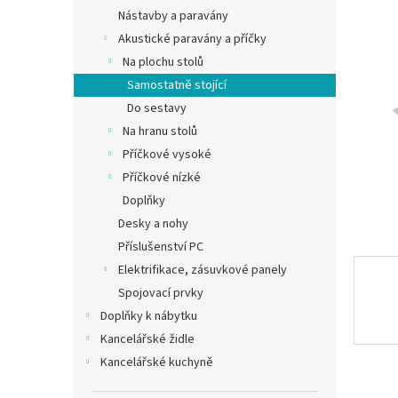
n
Nástavby a paravány
e
Akustické paravány a příčky
l
Na plochu stolů
Samostatně stojící
Do sestavy
Na hranu stolů
Příčkové vysoké
Příčkové nízké
Doplňky
Desky a nohy
Příslušenství PC
Elektrifikace, zásuvkové panely
Spojovací prvky
Doplňky k nábytku
Kancelářské židle
Kancelářské kuchyně