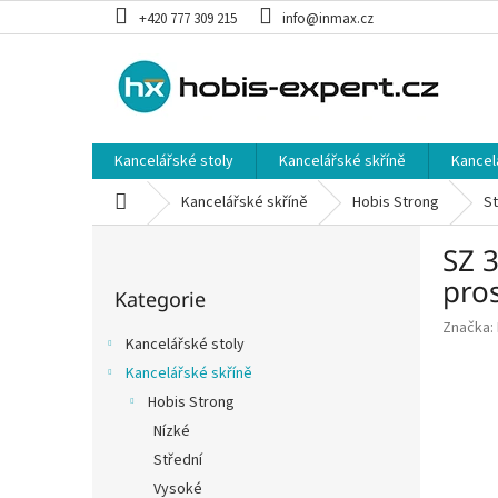
Přejít
+420 777 309 215
info@inmax.cz
na
obsah
Kancelářské stoly
Kancelářské skříně
Kancel
Domů
Kancelářské skříně
Hobis Strong
St
P
SZ 3
o
Přeskočit
s
pro
Kategorie
kategorie
t
Značka:
r
Kancelářské stoly
a
Kancelářské skříně
n
Hobis Strong
n
í
Nízké
p
Střední
a
Vysoké