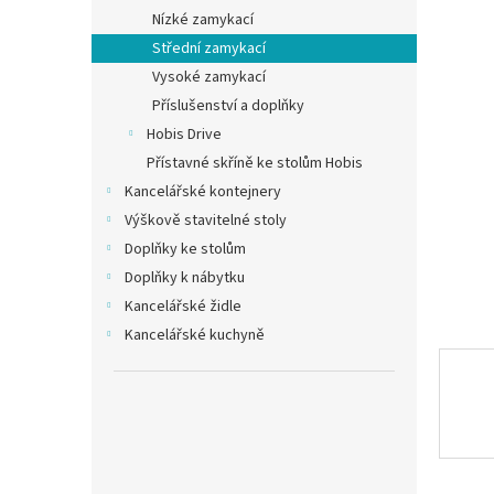
n
Nízké zamykací
e
Střední zamykací
l
Vysoké zamykací
Příslušenství a doplňky
Hobis Drive
Přístavné skříně ke stolům Hobis
Kancelářské kontejnery
Výškově stavitelné stoly
Doplňky ke stolům
Doplňky k nábytku
Kancelářské židle
Kancelářské kuchyně