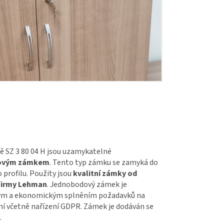
ě SZ 3 80 04 H jsou uzamykatelné
ovým zámkem
. Tento typ zámku se zamyká do
profilu. Použity jsou
kvalitní zámky od
irmy Lehman
. Jednobodový zámek je
ým a ekonomickým splněním požadavků na
í včetně nařízení GDPR. Zámek je dodáván se
.