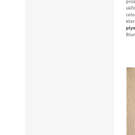
pros
skří
celo
kter
plyn
Blum