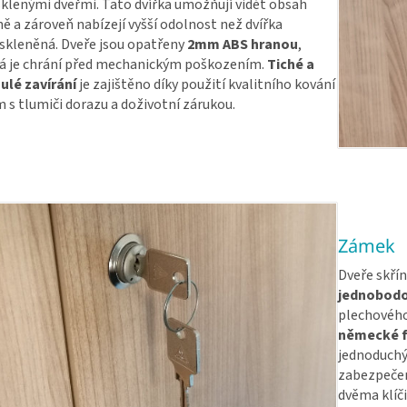
klenými dveřmi. Tato dvířka umožňují vidět obsah
ně a zároveň nabízejí vyšší odolnost než dvířka
skleněná. Dveře jsou opatřeny
2mm ABS hranou
,
á je chrání před mechanickým poškozením.
Tiché a
ulé zavírání
je zajištěno díky použití kvalitního kování
 s tlumiči dorazu a doživotní zárukou.
Zámek
Dveře skřín
jednobod
plechového 
německé f
jednoduch
zabezpečen
dvěma klíči