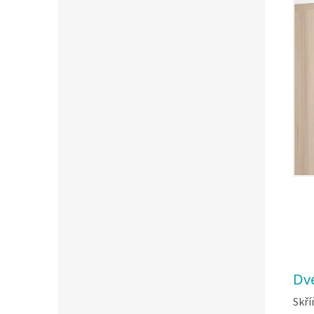
Dv
Skří