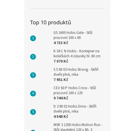
Top 10 produktů
GS 1600 Hobis Gate - Stůl
pracovní 160 x 80
4 733 Kč
K 34 C N Hobis - Kontejner na
kolečkách 4 zásuvky hl. 60 cm
7 079 Kč
S 5 80 03 Hobis Strong - Skříň
dveře plné, nika
7 951 Kč
CEV 60 P Hobis Cross - Stůl
pracovní 160 x 120
9 744 Kč
D 3 80 02 Hobis Drive - Skříň
dveře plné, nika
4 548 Kč
MSR 3 1200 Hobis Motion Run -
Stůl stavitelný 120 x 80, 3