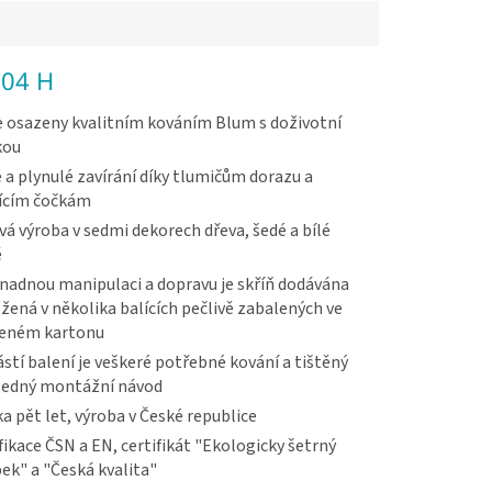
 04 H
 osazeny kvalitním kováním Blum s doživotní
kou
 a plynulé zavírání díky tlumičům dorazu a
ícím čočkám
vá výroba v sedmi dekorech dřeva, šedé a bílé
ě
nadnou manipulaci a dopravu je skříň dodávána
žená v několika balících pečlivě zabalených ve
veném kartonu
stí balení je veškeré potřebné kování a tištěný
ledný montážní návod
a pět let, výroba v České republice
fikace ČSN a EN, certifikát "Ekologicky šetrný
ek" a "Česká kvalita"