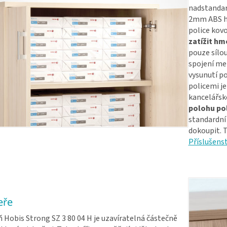
nadstandar
2mm ABS hr
police kov
zatížit hm
pouze sílou
spojení me
vysunutí p
policemi j
kancelářsk
polohu pol
standardní 
dokoupit. T
Příslušenst
eře
ň Hobis Strong SZ 3 80 04 H je uzavíratelná částečně