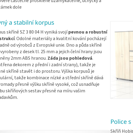
Dveře částečně prosklené uzamykatelné, úchytky a
zámek dole
ný a stabilní korpus
us skříně SZ 3 80 04 H vyniká svojí
pevnou a robustní
strukcí
. Odolné materiály a kvalitní kování pocházejí
adně od výrobců z Evropské unie. Dno a půda skříně
 vyrobeny z desek tl. 25 mm a jejich čelní hrany jsou
áněny 2mm ABS hranou.
Záda jsou pohledová
.
třena dekorem z přední i zadní strany), takže je
é skříně stavět i do prostoru. Výška korpusů je
lární, takže kombinace nízké a střední skříně dává
omady přesně výšku skříně vysoké, což usnadňuje
bu skříňových sestav přesně na míru vašim
adavkům.
Police s
Skříň Hobis