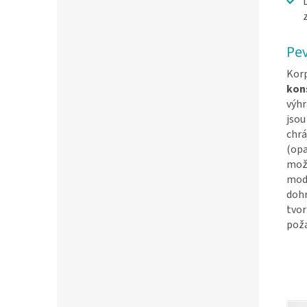
Pev
Korp
kon
výhr
jsou
chr
(opa
možn
modu
dohr
tvor
pož