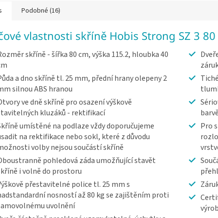
s
Podobné (16)
íčové vlastnosti skříně Hobis Strong SZ 3 80
Rozměr skříně - šířka 80 cm, výška 115.2, hloubka 40
Dveře
cm
záru
Půda a dno skříně tl. 25 mm, přední hrany olepeny 2
Tiché
mm silnou ABS hranou
tlum
Otvory ve dně skříně pro osazení výškově
Sério
stavitelných kluzáků - rektifikací
barv
Skříně umístěné na podlaze vždy doporučujeme
Pro s
usadit na rektifikace nebo sokl, které z důvodu
rozlo
možnosti volby nejsou součástí skříně
vrst
Oboustranně pohledová záda umožňující stavět
Součá
skříně i volně do prostoru
přeh
Výškově přestavitelné police tl. 25 mm s
Záruk
nadstandardní nosností až 80 kg se zajištěním proti
Certi
samovolnému uvolnění
výrob