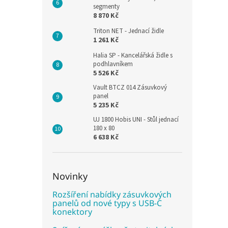
segmenty
8 870 Kč
Triton NET - Jednací židle
1 261 Kč
Halia SP - Kancelářská židle s
podhlavníkem
5 526 Kč
Vault BTCZ 014 Zásuvkový
panel
5 235 Kč
UJ 1800 Hobis UNI - Stůl jednací
180 x 80
6 638 Kč
Novinky
Rozšíření nabídky zásuvkových
panelů od nové typy s USB-C
konektory