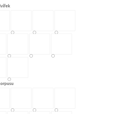
vířek
korpusu