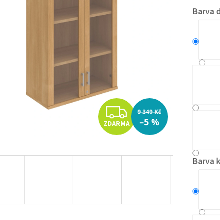
Barva d
Z
9 349 Kč
–5 %
ZDARMA
D
A
Barva 
R
M
A