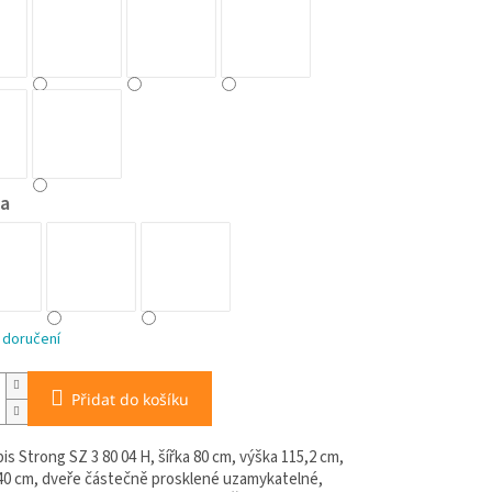
a
 doručení
Přidat do košíku
is Strong SZ 3 80 04 H, šířka 80 cm, výška 115,2 cm,
40 cm, dveře částečně prosklené uzamykatelné,