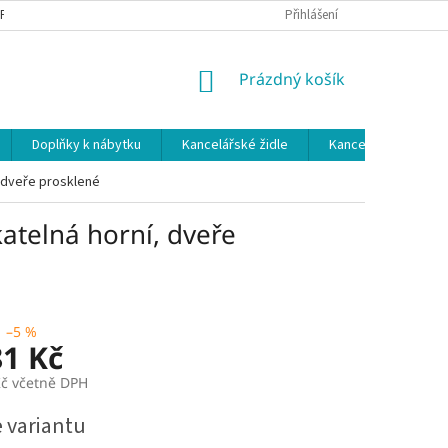
 PODMÍNKY
OCHRANA OSOBNÍCH ÚDAJŮ
Přihlášení
NÁKUPNÍ
Prázdný košík
KOŠÍK
Doplňky k nábytku
Kancelářské židle
Kancelářské kuchy
, dveře prosklené
atelná horní, dveře
–5 %
81 Kč
Kč včetně DPH
e variantu