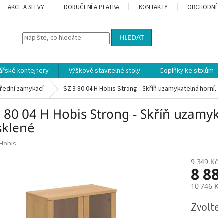
AKCE A SLEVY
DORUČENÍ A PLATBA
KONTAKTY
OBCHODNÍ
HLEDAT
ářské kontejnery
Výškově stavitelné stoly
Doplňky ke stolům
řední zamykací
SZ 3 80 04 H Hobis Strong - Skříň uzamykatelná horní
 80 04 H Hobis Strong - Skříň uzamyk
sklené
Hobis
9 349 Kč
8 8
10 746 
Měrná
Zvolt
cena: