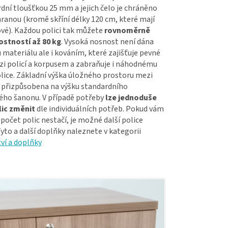
dní tloušťkou 25 mm a jejich čelo je chráněno
anou (kromě skříní délky 120 cm, které mají
ové). Každou polici tak můžete
rovnoměrně
ostností až 80 kg
. Vysoká nosnost není dána
 materiálu ale i kováním, které zajišťuje pevné
zi policí a korpusem a zabraňuje i náhodnému
olice. Základní výška úložného prostoru mezi
e přizpůsobena na výšku standardního
ého šanonu. V případě potřeby
lze jednoduše
ic změnit
dle individuálních potřeb. Pokud vám
počet polic nestačí, je možné další police
yto a další doplňky naleznete v kategorii
ví a doplňky