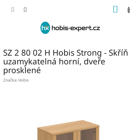
Přejít
NÁKUP
na
obsah
KOŠÍK
SZ 2 80 02 H Hobis Strong - Skříň
uzamykatelná horní, dveře
prosklené
Značka:
Hobis