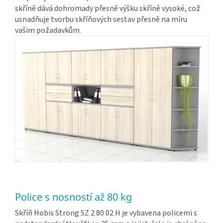
skříně dává dohromady přesně výšku skříně vysoké, což
usnadňuje tvorbu skříňových sestav přesně na míru
vašim požadavkům.
Police s nosností až 80 kg
Skříň Hobis Strong SZ 2 80 02 H je vybavena policemi s