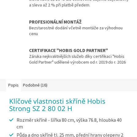
a sleva až 2 % při platbě předem.
PROFESIONÁLNÍ MONTÁŽ
Bezstarostné dodání včetně montáže za výhodnou
cenu
CERTIFIKACE "HOBIS GOLD PARTNER"
Záruka nejkvalitnějších služeb díky certifikaci "Hobis
Gold Partner" udělené výrobcem od r. 2019 do r. 2026
Popis
Podobné (16)
Klíčové vlastnosti skříně Hobis
Strong SZ 2 80 02 H
Rozměr skříně - šířka 80 cm, výška 76.8, hloubka 40
cm
Půda a dno skříně tl. 25 mm, přední hrany olepeny 2