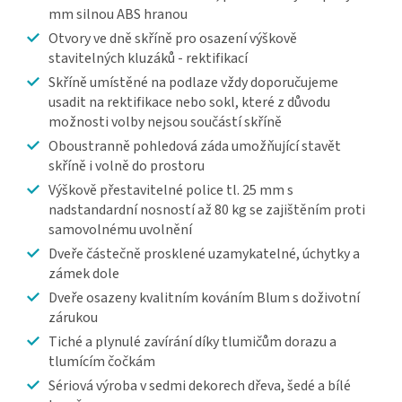
mm silnou ABS hranou
Otvory ve dně skříně pro osazení výškově
stavitelných kluzáků - rektifikací
Skříně umístěné na podlaze vždy doporučujeme
usadit na rektifikace nebo sokl, které z důvodu
možnosti volby nejsou součástí skříně
Oboustranně pohledová záda umožňující stavět
skříně i volně do prostoru
Výškově přestavitelné police tl. 25 mm s
nadstandardní nosností až 80 kg se zajištěním proti
samovolnému uvolnění
Dveře částečně prosklené uzamykatelné, úchytky a
zámek dole
Dveře osazeny kvalitním kováním Blum s doživotní
zárukou
Tiché a plynulé zavírání díky tlumičům dorazu a
tlumícím čočkám
Sériová výroba v sedmi dekorech dřeva, šedé a bílé