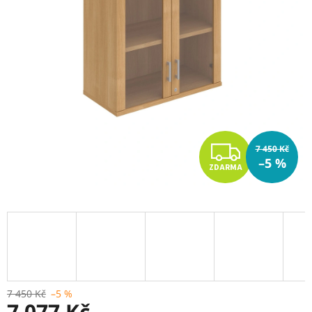
Z
7 450 Kč
–5 %
ZDARMA
D
A
R
M
A
7 450 Kč
–5 %
7 077 Kč