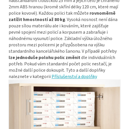
nadstandardní tloušťkou 25 mm a jejich čelo je chráněno
2mm ABS hranou (kromě skříní délky 120 cm, které mají
police kovové). Každou polici tak můžete
rovnoměrně
zatížit hmostností až 80 kg
. Vysoká nosnost není dána
pouze sílou materiálu ale i kováním, které zajišťuje
pevné spojení mezi policí a korpusem a zabraňuje i
náhodnému vysunutí police. Základní výška úložného
prostoru mezi policemi je přizpůsobena na výšku
standardního kancelářského šanonu. V případě potřeby
lze jednoduše polohu polic změnit
dle individuálních
potřeb. Pokud vám standardní počet polic nestačí, je
možné další police dokoupit. Tyto a další doplňky
naleznete v kategorii
Příslušenství a doplňky