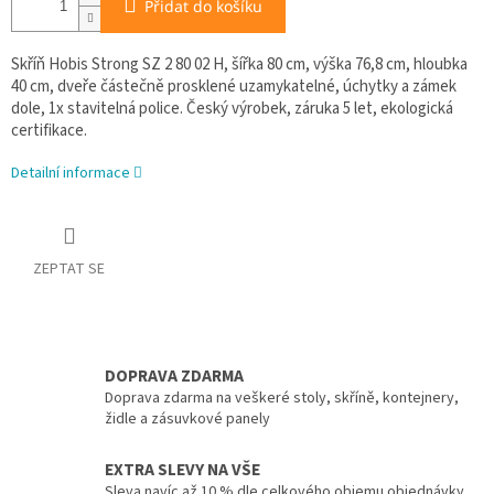
Přidat do košíku
Skříň Hobis Strong SZ 2 80 02 H, šířka 80 cm, výška 76,8 cm, hloubka
40 cm, dveře částečně prosklené uzamykatelné, úchytky a zámek
dole, 1x stavitelná police. Český výrobek, záruka 5 let, ekologická
certifikace.
Detailní informace
ZEPTAT SE
DOPRAVA ZDARMA
Doprava zdarma na veškeré stoly, skříně, kontejnery,
židle a zásuvkové panely
EXTRA SLEVY NA VŠE
Sleva navíc až 10 % dle celkového objemu objednávky