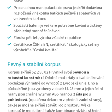
barvě
Pro snadnou manipulaci a dopravu je skříň dodávána
rozložená v několika balících pečlivě zabalených ve
vrstveném kartonu
Součástí balení je veškeré potřebné kování a tištěný
přehledný montážní návod
Záruka pět let, výroba v České republice
Certifikace ČSN a EN, certifikát "Ekologicky šetrný
výrobek" a "Česká kvalita"
Pevný a stabilní korpus
Korpus skříně SZ 2 80 02 H vyniká svojí
pevnou a
robustní konstrukcí
. Odolné materiály a kvalitní kování
pocházejí výhradně od výrobců z Evropské unie. Dno a
půda skříně jsou vyrobeny z desek tl. 25 mm a jejich čelní
hrany jsou chráněny 2mm ABS hranou.
Záda jsou
pohledová
. (opatřena dekorem z přední i zadní strany),
takže je možné skříně stavět i do prostoru. Výška
korpusů je modulární, takže kombinace nízké a střední