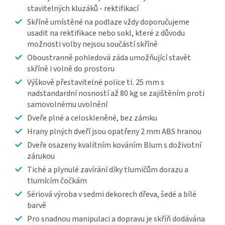
stavitelných kluzáků - rektifikací
Skříně umístěné na podlaze vždy doporučujeme
usadit na rektifikace nebo sokl, které z důvodu
možnosti volby nejsou součástí skříně
Oboustranně pohledová záda umožňující stavět
skříně i volně do prostoru
Výškově přestavitelné police tl. 25 mm s
nadstandardní nosností až 80 kg se zajištěním proti
samovolnému uvolnění
Dveře plné a celoskleněné, bez zámku
Hrany plných dveří jsou opatřeny 2 mm ABS hranou
Dveře osazeny kvalitním kováním Blum s doživotní
zárukou
Tiché a plynulé zavírání díky tlumičům dorazu a
tlumícím čočkám
Sériová výroba v sedmi dekorech dřeva, šedé a bílé
barvě
Pro snadnou manipulaci a dopravu je skříň dodávána