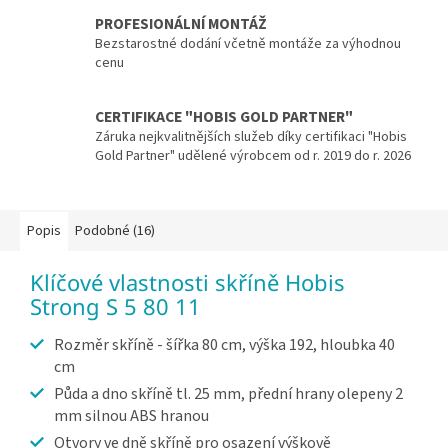
PROFESIONÁLNÍ MONTÁŽ
Bezstarostné dodání včetně montáže za výhodnou
cenu
CERTIFIKACE "HOBIS GOLD PARTNER"
Záruka nejkvalitnějších služeb díky certifikaci "Hobis
Gold Partner" udělené výrobcem od r. 2019 do r. 2026
Popis
Podobné (16)
Klíčové vlastnosti skříně Hobis
Strong S 5 80 11
Rozměr skříně - šířka 80 cm, výška 192, hloubka 40
cm
Půda a dno skříně tl. 25 mm, přední hrany olepeny 2
mm silnou ABS hranou
Otvory ve dně skříně pro osazení výškově