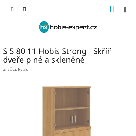
Přejít
NÁKUP
na
obsah
KOŠÍK
S 5 80 11 Hobis Strong - Skříň
dveře plné a skleněné
Značka:
Hobis