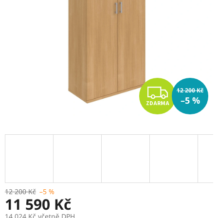
Z
12 200 Kč
–5 %
ZDARMA
D
A
R
M
A
12 200 Kč
–5 %
11 590 Kč
14 024 Kč včetně DPH