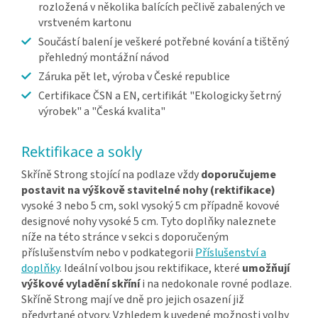
rozložená v několika balících pečlivě zabalených ve
vrstveném kartonu
Součástí balení je veškeré potřebné kování a tištěný
přehledný montážní návod
Záruka pět let, výroba v České republice
Certifikace ČSN a EN, certifikát "Ekologicky šetrný
výrobek" a "Česká kvalita"
Rektifikace a sokly
Skříně Strong stojící na podlaze vždy
doporučujeme
postavit na výškově stavitelné nohy (rektifikace)
vysoké 3 nebo 5 cm, sokl vysoký 5 cm případně kovové
designové nohy vysoké 5 cm. Tyto doplňky naleznete
níže na této stránce v sekci s doporučeným
příslušenstvím nebo v podkategorii
Příslušenství a
doplňky
. Ideální volbou jsou rektifikace, které
umožňují
výškové vyladění skříní
i na nedokonale rovné podlaze.
Skříně Strong mají ve dně pro jejich osazení již
předvrtané otvory. Vzhledem k uvedené možnosti volby