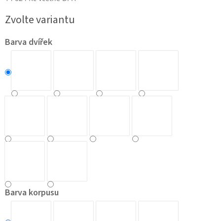
Měrná
Zvolte variantu
cena:
Barva dvířek
Barva korpusu