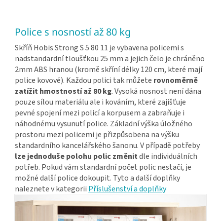
Police s nosností až 80 kg
Skříň Hobis Strong S 5 80 11 je vybavena policemi s
nadstandardní tloušťkou 25 mm a jejich čelo je chráněno
2mm ABS hranou (kromě skříní délky 120 cm, které mají
police kovové). Každou polici tak můžete
rovnoměrně
zatížit hmostností až 80 kg
. Vysoká nosnost není dána
pouze sílou materiálu ale i kováním, které zajišťuje
pevné spojení mezi policí a korpusem a zabraňuje i
náhodnému vysunutí police. Základní výška úložného
prostoru mezi policemi je přizpůsobena na výšku
standardního kancelářského šanonu. V případě potřeby
lze jednoduše polohu polic změnit
dle individuálních
potřeb. Pokud vám standardní počet polic nestačí, je
možné další police dokoupit. Tyto a další doplňky
naleznete v kategorii
Příslušenství a doplňky