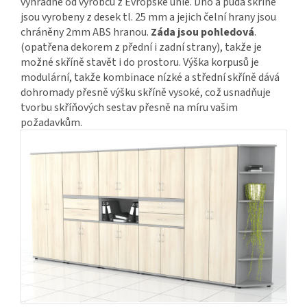
výhradně od výrobců z Evropské unie. Dno a půda skříně
jsou vyrobeny z desek tl. 25 mm a jejich čelní hrany jsou
chráněny 2mm ABS hranou.
Záda jsou pohledová
.
(opatřena dekorem z přední i zadní strany), takže je
možné skříně stavět i do prostoru. Výška korpusů je
modulární, takže kombinace nízké a střední skříně dává
dohromady přesně výšku skříně vysoké, což usnadňuje
tvorbu skříňových sestav přesně na míru vašim
požadavkům.