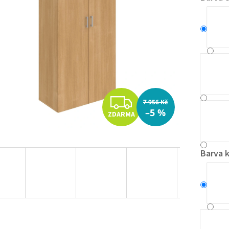
Z
7 956 Kč
–5 %
ZDARMA
D
A
Barva 
R
M
A