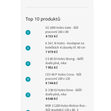
Top 10 produktů
GS 1600 Hobis Gate - Stůl
pracovní 160 x 80
4 733 Kč
K 34 C N Hobis - Kontejner na
kolečkách 4 zásuvky hl. 60 cm
7 079 Kč
S 5 80 03 Hobis Strong - Skříň
dveře plné, nika
7 951 Kč
CEV 60 P Hobis Cross - Stůl
pracovní 160 x 120
9 744 Kč
D 3 80 02 Hobis Drive - Skříň
dveře plné, nika
4 548 Kč
MSR 3 1200 Hobis Motion Run -
Stůl stavitelný 120 x 80, 3