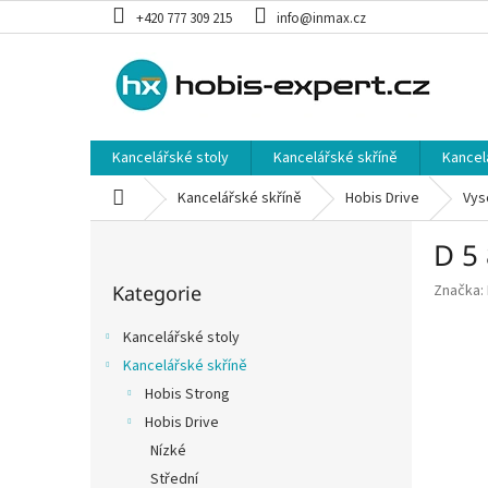
Přejít
+420 777 309 215
info@inmax.cz
na
obsah
Kancelářské stoly
Kancelářské skříně
Kancel
Domů
Kancelářské skříně
Hobis Drive
Vys
P
D 5 
o
Přeskočit
s
Kategorie
Značka:
kategorie
t
r
Kancelářské stoly
a
Kancelářské skříně
n
Hobis Strong
n
í
Hobis Drive
p
Nízké
a
Střední