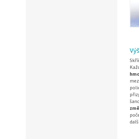
Výš
Skří
Každ
hmo
mezi
poli
přiz
šano
změ
poče
dalš