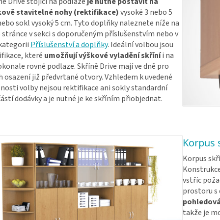
ně Drive stojící na podlaze
je nutné postavit na
ově stavitelné nohy (rektifikace)
vysoké 3 nebo 5
ebo sokl vysoký 5 cm. Tyto doplňky naleznete níže na
 stránce v sekci s doporučeným příslušenstvím nebo v
kategorii
Příslušenství a doplňky
. Ideální volbou jsou
ifikace, které
umožňují výškové vyladění skříní
i na
konale rovné podlaze. Skříně Drive mají ve dně pro
ch osazení již předvrtané otvory. Vzhledem k uvedené
osti volby nejsou rektifikace ani sokly standardní
ástí dodávky a je nutné je ke skříním přiobjednat.
Korpus 
Korpus skří
Konstrukce
vstříc poža
prostoru s
pohledov
takže je mo