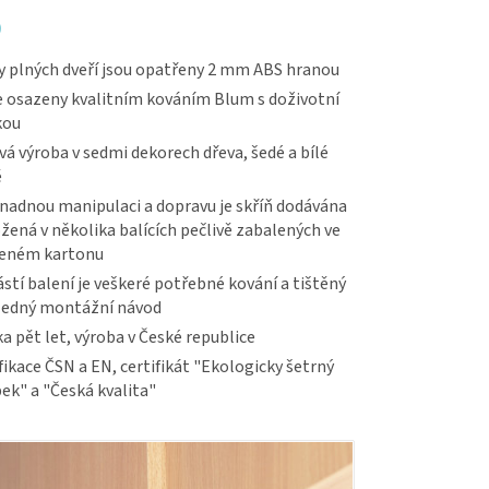
0
 plných dveří jsou opatřeny 2 mm ABS hranou
 osazeny kvalitním kováním Blum s doživotní
kou
vá výroba v sedmi dekorech dřeva, šedé a bílé
ě
nadnou manipulaci a dopravu je skříň dodávána
žená v několika balících pečlivě zabalených ve
veném kartonu
stí balení je veškeré potřebné kování a tištěný
ledný montážní návod
a pět let, výroba v České republice
fikace ČSN a EN, certifikát "Ekologicky šetrný
ek" a "Česká kvalita"