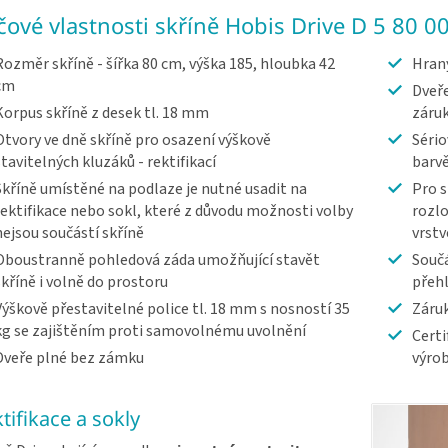
íčové vlastnosti skříně Hobis Drive D 5 80 0
Rozměr skříně - šířka 80 cm, výška 185, hloubka 42
Hrany
cm
Dveře
Korpus skříně z desek tl. 18 mm
záru
Otvory ve dně skříně pro osazení výškově
Sério
stavitelných kluzáků - rektifikací
barv
Skříně umístěné na podlaze je nutné usadit na
Pro s
rektifikace nebo sokl, které z důvodu možnosti volby
rozlo
nejsou součástí skříně
vrst
Oboustranně pohledová záda umožňující stavět
Součá
skříně i volně do prostoru
přeh
Výškově přestavitelné police tl. 18 mm s nosností 35
Záruk
kg se zajištěním proti samovolnému uvolnění
Certi
Dveře plné bez zámku
výrob
tifikace a sokly