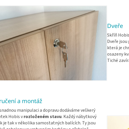
Dveře
Skříň Hobis
Dveře jsou
která je c
osazeny kv
Tiché zavírá
ručení a montáž
snadnou manipulaci a dopravu dodáváme veškerý
tek Hobis v
rozloženém stavu
. Každý nábytkový
k je tak v několika samostatných balících. Ty jsou