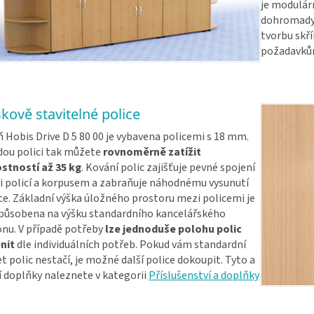
je modulárn
dohromady 
tvorbu skř
požadavků
kově stavitelné police
ň Hobis Drive D 5 80 00 je vybavena policemi s 18 mm.
ou polici tak můžete
rovnoměrně zatížit
stností až 35 kg
. Kování polic zajišťuje pevné spojení
 policí a korpusem a zabraňuje náhodnému vysunutí
ce. Základní výška úložného prostoru mezi policemi je
působena na výšku standardního kancelářského
nu. V případě potřeby
lze jednoduše polohu polic
nit
dle individuálních potřeb. Pokud vám standardní
t polic nestačí, je možné další police dokoupit. Tyto a
í doplňky naleznete v kategorii
Příslušenství a doplňky