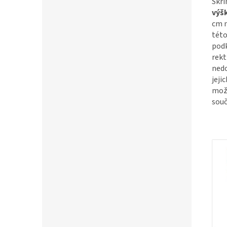
Skří
výšk
cm n
této
pod
rekt
nedo
jeji
možn
souč