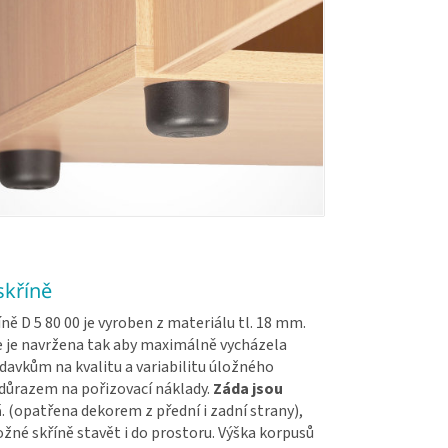
skříně
ně D 5 80 00 je vyroben z materiálu tl. 18 mm.
 je navržena tak aby maximálně vycházela
davkům na kvalitu a variabilitu úložného
 důrazem na pořizovací náklady.
Záda jsou
á
. (opatřena dekorem z přední i zadní strany),
žné skříně stavět i do prostoru. Výška korpusů