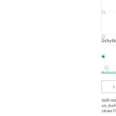
Úchytk
Možnosti
Skříň Hob
cm, dveře
záruka 5 