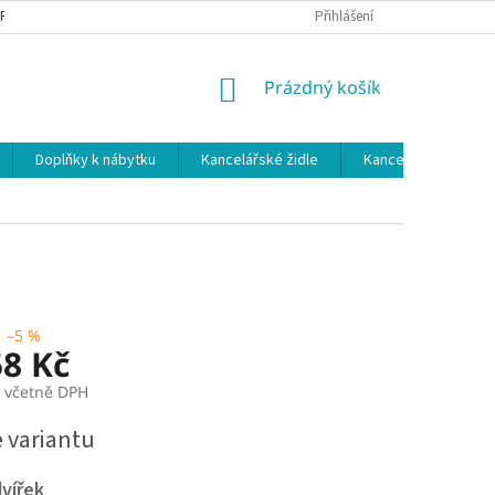
 PODMÍNKY
OCHRANA OSOBNÍCH ÚDAJŮ
Přihlášení
NÁKUPNÍ
Prázdný košík
KOŠÍK
Doplňky k nábytku
Kancelářské židle
Kancelářské kuchy
–5 %
58 Kč
č včetně DPH
e variantu
vířek