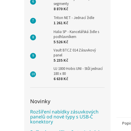
segmenty
8 870 Kč
Triton NET - Jednací židle
1 261 Kč
Halia SP - Kancelářská židle s
podhlavníkem
5 526 Kč
Vault BTCZ 014 Zásuvkový
panel
5 235 Kč
UJ 1800 Hobis UNI - Stůl jednací
180 x 80
6 638 Kč
Novinky
Rozšíření nabídky zásuvkových
panelů od nové typy s USB-C
konektory
Popi