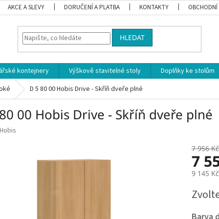
AKCE A SLEVY
DORUČENÍ A PLATBA
KONTAKTY
OBCHODNÍ
HLEDAT
ářské kontejnery
Výškově stavitelné stoly
Doplňky ke stolům
oké
D 5 80 00 Hobis Drive - Skříň dveře plné
80 00 Hobis Drive - Skříň dveře plné
Hobis
7 956 Kč
7 5
9 145 K
Měrná
Zvolt
cena:
Barva d