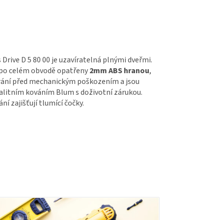
 Drive D 5 80 00 je uzavíratelná plnými dveřmi.
 po celém obvodě opatřeny
2mm ABS hranou
,
hrání před mechanickým poškozením a jsou
alitním kováním Blum s doživotní zárukou.
ní zajišťují tlumící čočky.