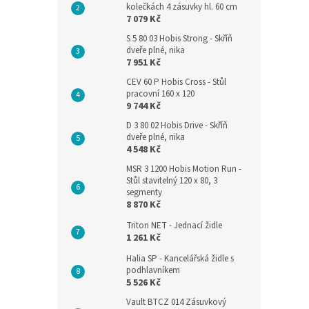
kolečkách 4 zásuvky hl. 60 cm
7 079 Kč
S 5 80 03 Hobis Strong - Skříň
dveře plné, nika
7 951 Kč
CEV 60 P Hobis Cross - Stůl
pracovní 160 x 120
9 744 Kč
D 3 80 02 Hobis Drive - Skříň
dveře plné, nika
4 548 Kč
MSR 3 1200 Hobis Motion Run -
Stůl stavitelný 120 x 80, 3
segmenty
8 870 Kč
Triton NET - Jednací židle
1 261 Kč
Halia SP - Kancelářská židle s
podhlavníkem
5 526 Kč
Vault BTCZ 014 Zásuvkový