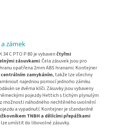
 a zámek
K 34 C PTO P 80 je vybaven
čtyřmi
lnými zásuvkami
. Čela zásuvek jsou pro
hranu opatřena 2mm ABS hranami. Kontejner
 centrálním zamykáním
, takže lze všechny
amknout najednou pomocí jednoho zámku.
dáván se dvěma klíči. Zásuvky jsou vybaveny
 německými pojezdy Hettich s tichým plynulým
z možnosti náhodného nechtěného uvolnění
ojezdu a vypadnutí. Kontejner je standardně
užkovníkem TNBH a dělícími přepážkami
é lze umístit do libovolné zásuvky.