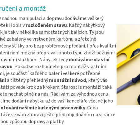
ručení a montáž
snadnou manipulaci a dopravu dodáváme veškerý
tek Hobis v
rozloženém stavu
. Každý nábytkový
k je tak v několika samostatných balících. Ty jsou
ivě zabaleny ve vrstveném kartónu a zřetelně
čeny štítky pro bezproblémové předání. I přes kvalitní
lení není možná přeprava tohoto typu zboží běžnými
ravními službami. Nábytek tedy
dodáváme vlastní
ravou
. Pokud se rozhodnete pro montáž vlastními
mi, je součástí každého balení veškeré potřebné
ání
a tištěný přehledný
montážní návod
, který vás
áží povede krok za krokem. Starosti s montáží také
te nechat plně na nás. Rádi vám za výhodnou cenu
stíme dodání nábytku až do vaší kanceláře včetně jeho
ntování našimi zkušenými pracovníky
. Cena
áže se vám zobrazí ještě před objednáním na stránce
lbou způsobu dopravy a platby.