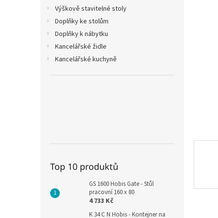
n
Výškově stavitelné stoly
e
Doplňky ke stolům
l
Doplňky k nábytku
Kancelářské židle
Kancelářské kuchyně
Top 10 produktů
GS 1600 Hobis Gate - Stůl
pracovní 160 x 80
4 733 Kč
K 34 C N Hobis - Kontejner na