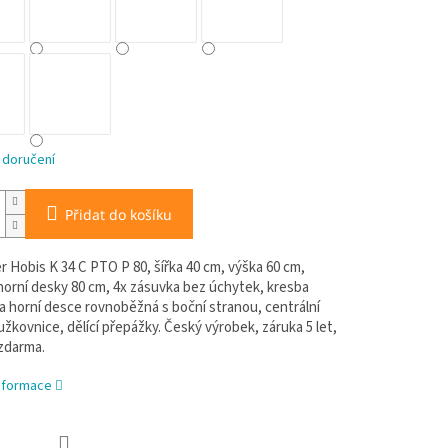
 doručení
Přidat do košíku
 Hobis K 34 C PTO P 80, šířka 40 cm, výška 60 cm,
horní desky 80 cm, 4x zásuvka bez úchytek, kresba
a horní desce rovnoběžná s boční stranou, centrální
žkovnice, dělící přepážky. Český výrobek, záruka 5 let,
zdarma.
informace