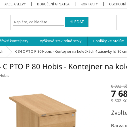
AKCE A SLEVY
DORUČENÍ A PLATBA
KONTAKTY
OBCHODNÍ
HLEDAT
ářské kontejnery
Výškově stavitelné stoly
Doplňky ke stolům
ch
K 34 C PTO P 80 Hobis - Kontejner na kolečkách 4 zásuvky hl. 80 c
 C PTO P 80 Hobis - Kontejner na kol
Hobis
8 093 Kč
7 6
9 302 K
Měrná
Zvolt
cena:
Barva 