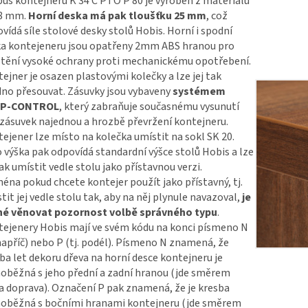
us kontejneru K 34 C PTO P 80 je vyroben z materiálu
18 mm.
Horní deska má pak tloušťku 25 mm
, což
vídá síle stolové desky stolů Hobis. Horní i spodní
a kontejeneru jsou opatřeny 2mm ABS hranou pro
štění vysoké ochrany proti mechanickému opotřebení.
ejner je osazen plastovými kolečky a lze jej tak
no přesouvat. Zásuvky jsou vybaveny
systémem
P-CONTROL
, který zabraňuje současnému vysunutí
 zásuvek najednou a hrozbě převržení kontejneru.
ejener lze místo na kolečka umístit na sokl SK 20.
 výška pak odpovídá standardní výšce stolů Hobis a lze
pak umístit vedle stolu jako přístavnou verzi.
éna pokud chcete kontejer použít jako přístavný, tj.
tit jej vedle stolu tak, aby na něj plynule navazoval,
je
né věnovat pozornost volbě správného typu
.
ejenery Hobis mají ve svém kódu na konci písmeno N
 napříč) nebo P (tj. podél). Písmeno N znamená, že
ba let dekoru dřeva na horní desce kontejneru je
oběžná s jeho přední a zadní hranou (jde směrem
a doprava). Označení P pak znamená, že je kresba
oběžná s bočními hranami kontejneru (jde směrem