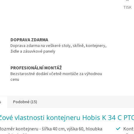
TISK
DOPRAVA ZDARMA
Doprava zdarma na veškeré stoly, skříně, kontejnery,
židle a zásuvkové panely
PROFESIONÁLNÍ MONTÁŽ
Bezstarostné dodání včetně montáže za výhodnou
cenu
s
Podobné (15)
íčové vlastnosti kontejneru Hobis K 34 C PT
Rozměr kontejneru - šířka 40 cm, výška 60, hloubka
Konte