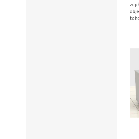
zepř
obje
toho