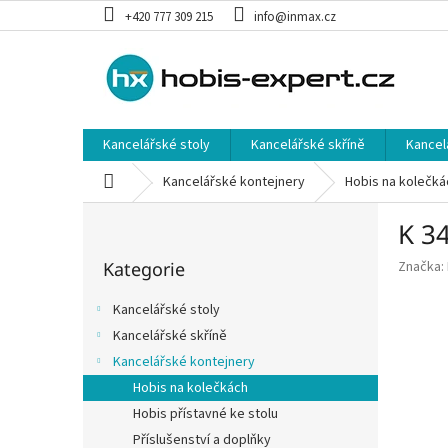
Přejít
+420 777 309 215
info@inmax.cz
na
obsah
Kancelářské stoly
Kancelářské skříně
Kancel
Domů
Kancelářské kontejnery
Hobis na kolečká
P
K 34
o
Přeskočit
s
Kategorie
Značka:
kategorie
t
r
Kancelářské stoly
a
Kancelářské skříně
n
Kancelářské kontejnery
n
í
Hobis na kolečkách
p
Hobis přístavné ke stolu
a
Příslušenství a doplňky