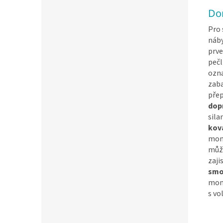
Do
Pro 
náby
prve
pečl
ozna
zaba
přep
dop
sila
kov
mont
může
zaji
smo
mont
s vo