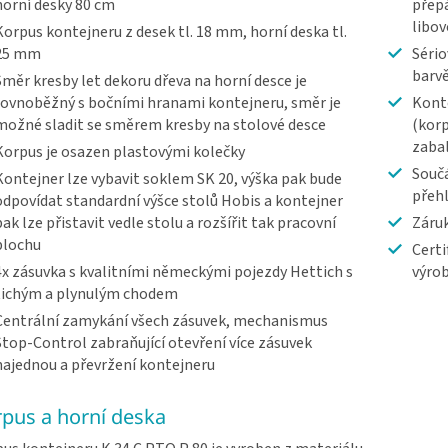
horní desky 80 cm
přepá
libov
Korpus kontejneru z desek tl. 18 mm, horní deska tl.
25 mm
Sério
barv
Směr kresby let dekoru dřeva na horní desce je
rovnoběžný s bočními hranami kontejneru, směr je
Konte
možné sladit se směrem kresby na stolové desce
(korp
zaba
Korpus je osazen plastovými kolečky
Součá
Kontejner lze vybavit soklem SK 20, výška pak bude
přeh
odpovídat standardní výšce stolů Hobis a kontejner
pak lze přistavit vedle stolu a rozšířit tak pracovní
Záruk
plochu
Certi
4x zásuvka s kvalitními německými pojezdy Hettich s
výrob
tichým a plynulým chodem
Centrální zamykání všech zásuvek, mechanismus
Stop-Control zabraňující otevření více zásuvek
najednou a převržení kontejneru
pus a horní deska