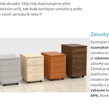
edu dozadu). Vždy tedy doporučujeme před
dnáním určit, kde bude kontejner umístěn a podle
 zvolit varinatu N nebo P.
Zásuvky
Kontejner 
uzamykate
vysokou oc
je
vybaven
zásuvky uz
Zámek je do
kvalitními
chodem be
zásuvky z p
vybaven t
DPN
, kter