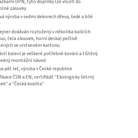
žkami DPN, tyto doplňky lze vložit do
olné zásuvky
vá výroba v sedmi dekorech dřeva, šedé a bílé
ě
jner dodáván rozložený v několika balících
us, čela zásuvek, horní deska) pečlivě
lených ve vrstveném kartonu
stí balení je veškeré potřebné kování a tištěný
ledný montážní návod
a pět let, výroba v České republice
fikace ČSN a EN, certifikát "Ekologicky šetrný
ek" a "Česká kvalita"