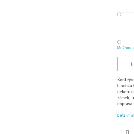
Možnosti
Kontejner
hloubka 
dekoru n
zámek, tu
doprava 
Detailní 