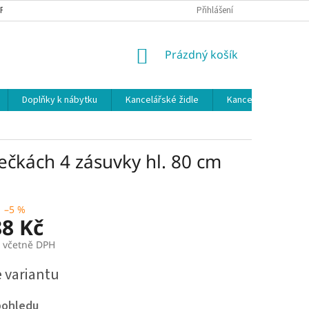
 PODMÍNKY
OCHRANA OSOBNÍCH ÚDAJŮ
Přihlášení
NÁKUPNÍ
Prázdný košík
KOŠÍK
Doplňky k nábytku
Kancelářské židle
Kancelářské kuchy
m
ečkách 4 zásuvky hl. 80 cm
–5 %
88 Kč
č včetně DPH
e variantu
pohledu