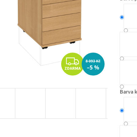
Z
8 093 Kč
–5 %
ZDARMA
D
A
Barva 
R
M
A