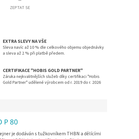
ZEPTAT SE
EXTRA SLEVY NA VŠE
Sleva navíc až 10 % dle celkového objemu objednávky
a sleva až 2 % při platbě předem.
CERTIFIKACE "HOBIS GOLD PARTNER"
Záruka nejkvalitnějších služeb díky certifikaci "Hobis
Gold Partner" udělené výrobcem od r. 2019 do r. 2026
O P 80
jner je dodáván s tužkovníkem THBN a dělícími