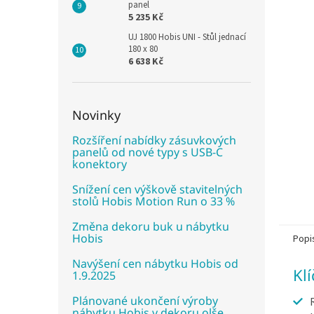
panel
5 235 Kč
UJ 1800 Hobis UNI - Stůl jednací
180 x 80
6 638 Kč
Novinky
Rozšíření nabídky zásuvkových
panelů od nové typy s USB-C
konektory
Snížení cen výškově stavitelných
stolů Hobis Motion Run o 33 %
Změna dekoru buk u nábytku
Hobis
Popi
Navýšení cen nábytku Hobis od
Kl
1.9.2025
Plánované ukončení výroby
nábytku Hobis v dekoru olše