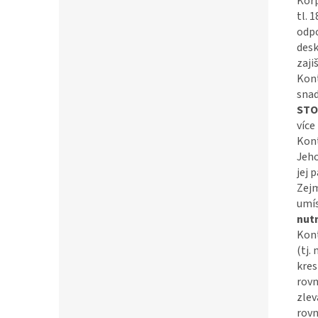
Korp
tl. 
odpo
desk
zaji
Kont
snad
STO
více
Kont
Jeho
jej 
Zejm
umís
nut
Kont
(tj.
kres
rovn
zlev
rovn