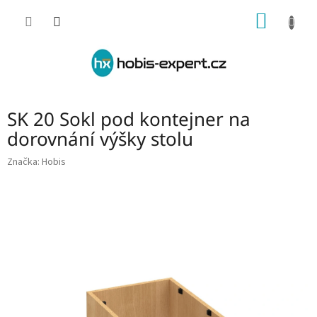
Přejít
NÁKUP
na
obsah
KOŠÍK
SK 20 Sokl pod kontejner na
dorovnání výšky stolu
Značka:
Hobis