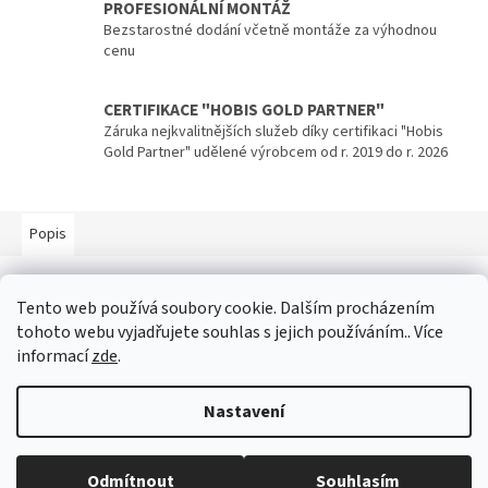
PROFESIONÁLNÍ MONTÁŽ
Bezstarostné dodání včetně montáže za výhodnou
cenu
CERTIFIKACE "HOBIS GOLD PARTNER"
Záruka nejkvalitnějších služeb díky certifikaci "Hobis
Gold Partner" udělené výrobcem od r. 2019 do r. 2026
Popis
Popis produktu není dostupný
Tento web používá soubory cookie. Dalším procházením
tohoto webu vyjadřujete souhlas s jejich používáním.. Více
informací
zde
.
Z
á
Nastavení
p
Vytvořil Shoptet
a
t
Odmítnout
Souhlasím
Copyright 2026
Hobis-Expert.cz
. Všechna práva vyhrazena.