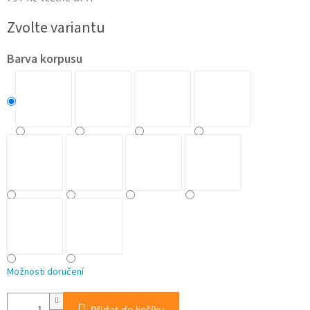
Měrná
Zvolte variantu
cena:
Barva korpusu
Možnosti doručení
Přidat do košíku