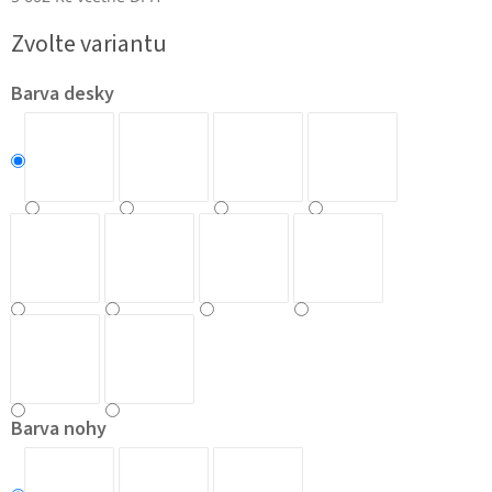
Měrná
Zvolte variantu
cena:
Barva desky
Barva nohy