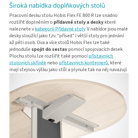
Široká nabídka doplňkových stolů
Pracovní desku stolu Hobis Flex FE 800 R lze snadno
rozšířit doplněním o
přídavné stoly a desky
které
naleznete v
kategorii Přídavné stoly
. V nabídce jsou malé
desky sloužící jako tzv. "přísed" i větší stoly pro jednání
až pěti osob. Dva a více stolů Hobis Flex lze také
jednoduše
spojit do sestav
pomocí spojovacích desek.
Plochu stolu lze rozšířit také pomocí
přístavných
stolových skříněk
nebo
přístavných kontejnerů
, které
mají stejnou výšku jako stůl a plynule tak na něj navazují.