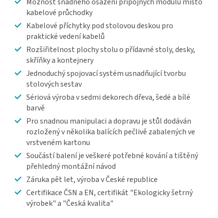
Možnost snadného osazení přípojných modulů místo
kabelové průchodky
Kabelové příchytky pod stolovou deskou pro
praktické vedení kabelů
Rozšiřitelnost plochy stolu o přídavné stoly, desky,
skříňky a kontejnery
Jednoduchý spojovací systém usnadňující tvorbu
stolových sestav
Sériová výroba v sedmi dekorech dřeva, šedé a bílé
barvě
Pro snadnou manipulaci a dopravu je stůl dodáván
rozložený v několika balících pečlivě zabalených ve
vrstveném kartonu
Součástí balení je veškeré potřebné kování a tištěný
přehledný montážní návod
Záruka pět let, výroba v České republice
Certifikace ČSN a EN, certifikát "Ekologicky šetrný
výrobek" a "Česká kvalita"