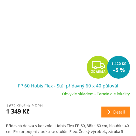
Z
1 420 Kč
–5 %
ZDARMA
D
FP 60 Hobis Flex - Stůl přídavný 60 x 40 půlovál
A
Obvykle skladem - Termín dle lokality
R
1 632 Kč včetně DPH
1 349 Kč
Detail
M
A
Přídavná deska s konzolou Hobis Flex FP 60, šířka 60 cm, hloubka 40
cm. Pro připojení z boku ke stolům Flex. Český výrobek, záruka 5