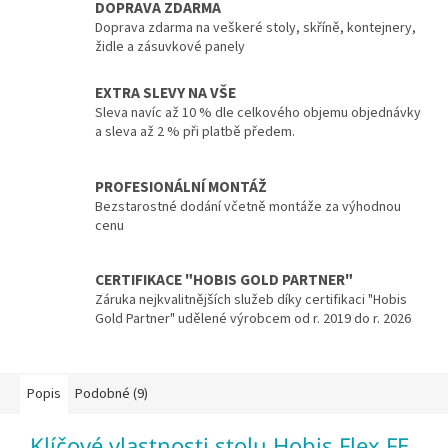
DOPRAVA ZDARMA
Doprava zdarma na veškeré stoly, skříně, kontejnery,
židle a zásuvkové panely
EXTRA SLEVY NA VŠE
Sleva navíc až 10 % dle celkového objemu objednávky
a sleva až 2 % při platbě předem.
PROFESIONÁLNÍ MONTÁŽ
Bezstarostné dodání včetně montáže za výhodnou
cenu
CERTIFIKACE "HOBIS GOLD PARTNER"
Záruka nejkvalitnějších služeb díky certifikaci "Hobis
Gold Partner" udělené výrobcem od r. 2019 do r. 2026
Popis
Podobné (9)
Klíčové vlastnosti stolu Hobis Flex FE