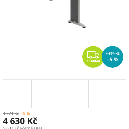
Z
4 874 Kč
–5 %
ZDARMA
D
A
R
M
A
4 874 Kč
–5 %
4 630 Kč
5 602 Kč včetně DPH