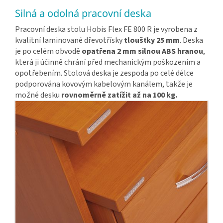
Silná a odolná pracovní deska
Pracovní deska stolu Hobis Flex FE 800 R je vyrobena z
kvalitní laminované dřevotřísky
tloušťky 25 mm
. Deska
je po celém obvodě
opatřena 2 mm silnou ABS hranou
,
která ji účinně chrání před mechanickým poškozením a
opotřebením. Stolová deska je zespoda po celé délce
podporována kovovým kabelovým kanálem, takže je
možné desku
rovnoměrně zatížit až na 100 kg.