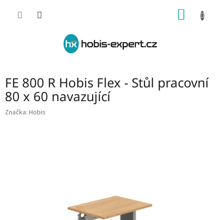
Přejít
NÁKUP
na
obsah
KOŠÍK
FE 800 R Hobis Flex - Stůl pracovní
80 x 60 navazující
Značka:
Hobis