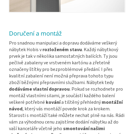
Doručení a montáž
Pro snadnou manipulaci a dopravu dodáváme veškerý
nábytek Hobis v
rozloženém stavu
. Každý nábytkový
prvek je tak v několika samostatných balících. Ty jsou
pečlivě zabaleny ve vrstveném kartónu a zřetelně
označeny štítky pro bezproblémové předání. I přes
kvalitní zabalení není možná přeprava tohoto typu
zboží běžnými přepravními službami. Nábytek tedy
dodáváme vlastní dopravou
. Pokud se rozhodnete pro
montáž vlastními silami, je součástí každého balení
veškeré potřebné
kování
a tištěný přehledný
montážní
návod
, který vás montáží povede krok za krokem.
Starosti s montáží také můžete nechat plně na nás. Rádi
vám za výhodnou cenu zajistíme dodání nábytku až do
vaší kanceláře včetně jeho
smontování našimi