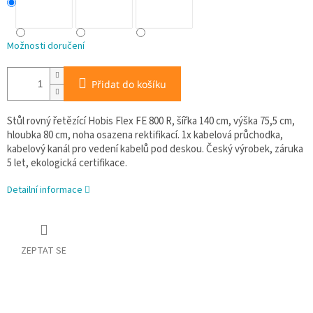
Možnosti doručení
Přidat do košíku
Stůl rovný řetězící Hobis Flex FE 800 R, šířka 140 cm, výška 75,5 cm,
hloubka 80 cm, noha osazena rektifikací. 1x kabelová průchodka,
kabelový kanál pro vedení kabelů pod deskou. Český výrobek, záruka
5 let, ekologická certifikace.
Detailní informace
ZEPTAT SE