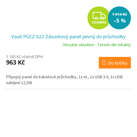
Z
1 014 Kč
–5 %
ZDARMA
D
Vault PGCZ 022 Zásuvkový panel pevný do průchodky
A
Obvykle skladem - Termín dle lokality
R
1 165 Kč včetně DPH
963 Kč
Do košíku
M
A
Přípojný panel do kabelové průchodky, 1x el., 1x USB 3.0, 1x USB
nabíjení 12,5W