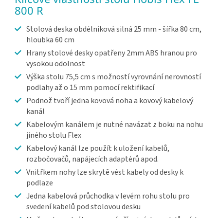
800 R
Stolová deska obdélníková silná 25 mm - šířka 80 cm,
hloubka 60 cm
Hrany stolové desky opatřeny 2mm ABS hranou pro
vysokou odolnost
Výška stolu 75,5 cm s možností vyrovnání nerovností
podlahy až o 15 mm pomocí rektifikací
Podnož tvoří jedna kovová noha a kovový kabelový
kanál
Kabelovým kanálem je nutné navázat z boku na nohu
jiného stolu Flex
Kabelový kanál lze použít k uložení kabelů,
rozbočovačů, napájecích adaptérů apod.
Vnitřkem nohy lze skrytě vést kabely od desky k
podlaze
Jedna kabelová průchodka v levém rohu stolu pro
svedení kabelů pod stolovou desku