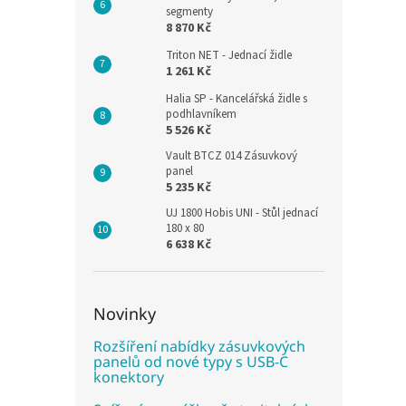
segmenty
8 870 Kč
Triton NET - Jednací židle
1 261 Kč
Halia SP - Kancelářská židle s
podhlavníkem
5 526 Kč
Vault BTCZ 014 Zásuvkový
panel
5 235 Kč
UJ 1800 Hobis UNI - Stůl jednací
180 x 80
6 638 Kč
Novinky
Rozšíření nabídky zásuvkových
panelů od nové typy s USB-C
konektory