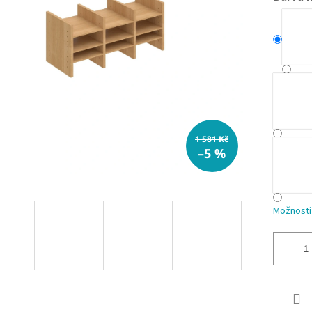
1 581 Kč
–5 %
Možnosti