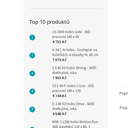
Top 10 produktů
GS 1600 Hobis Gate - Stůl
pracovní 160 x 80
4 733 Kč
K 34 C N Hobis - Kontejner na
kolečkách 4 zásuvky hl. 60 cm
7 079 Kč
S 5 80 03 Hobis Strong - Skříň
dveře plné, nika
7 951 Kč
CEV 60 P Hobis Cross - Stůl
pracovní 160 x 120
Popi
9 744 Kč
D 3 80 02 Hobis Drive - Skříň
Popi
dveře plné, nika
4 548 Kč
MSR 3 1200 Hobis Motion Run -
Stůl stavitelný 120 x 80, 3