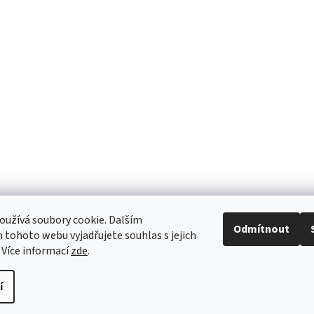
užívá soubory cookie. Dalším
Odmítnout
tohoto webu vyjadřujete souhlas s jejich
 Více informací
zde
.
í
na.