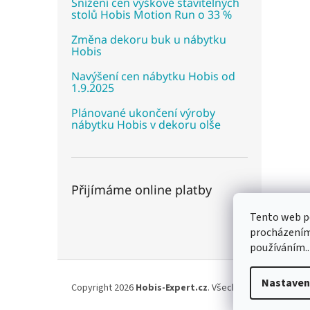
Snížení cen výškově stavitelných
stolů Hobis Motion Run o 33 %
Změna dekoru buk u nábytku
Hobis
Navýšení cen nábytku Hobis od
1.9.2025
Plánované ukončení výroby
nábytku Hobis v dekoru olše
Přijímáme online platby
Tento web po
procházením 
používáním..
Z
á
Nastaven
Copyright 2026
Hobis-Expert.cz
. Všechna práva vyhraze
p