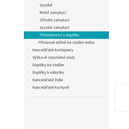
n
Vysoké
e
Nízké zamykací
l
Střední zamykací
Vysoké zamykací
Příslušenství a doplňky
Přístavné skříně ke stolům Hobis
Kancelářské kontejnery
Výškově stavitelné stoly
Doplňky ke stolům
Doplňky k nábytku
Kancelářské židle
Kancelářské kuchyně