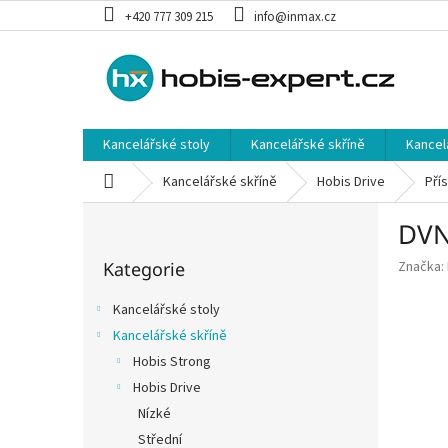
Přejít
+420 777 309 215
info@inmax.cz
na
obsah
Kancelářské stoly
Kancelářské skříně
Kancel
Domů
Kancelářské skříně
Hobis Drive
Pří
P
DVN
o
Přeskočit
s
Kategorie
Značka:
kategorie
t
r
Kancelářské stoly
a
Kancelářské skříně
n
Hobis Strong
n
í
Hobis Drive
p
Nízké
a
Střední