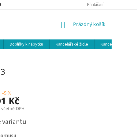
 PODMÍNKY
OCHRANA OSOBNÍCH ÚDAJŮ
Přihlášení
NÁKUPNÍ
Prázdný košík
KOŠÍK
Doplňky k nábytku
Kancelářské židle
Kancelářské kuchy
33
–5 %
01 Kč
č včetně DPH
e variantu
korpusu