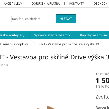
AKCE A SLEVY
DORUČENÍ A PLATBA
KONTAKTY
OBCHODNÍ
HLEDAT
ářské kontejnery
Výškově stavitelné stoly
Doplňky ke stolům
slušenství a doplňky
DVNT - Vestavba pro skříně Drive výška 33
T - Vestavba pro skříně Drive výška 
Hobis
1 581 Kč
1 5
1 816 K
Měrná
Zvolt
cena:
Barva 