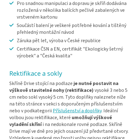
Pro snadnou manipulaci a dopravu je skříň dodávána
rozložená v několika balících pečlivě zabalených ve
vrstveném kartonu
Součástí balení je veškeré potřebné kování a tištěný
přehledný montážní návod
Záruka pět let, výroba v České republice
Certifikace ČSN a EN, certifikát "Ekologicky šetrný
výrobek" a "Česká kvalita"
Rektifikace a sokly
Skříně Drive stojící na podlaze
je nutné postavit na
výškově stavitelné nohy (rektifikace)
vysoké 3 nebo 5
cm nebo sokl vysoký 5 cm. Tyto doplňky naleznete níže
na této stránce v sekci s doporučeným příslušenstvím
nebo v podkategorii
Příslušenství a doplňky
. Ideální
volbou jsou rektifikace, které
umožňují výškové
vyladění skříní
i na nedokonale rovné podlaze. Skříně
Drive mají ve dně pro jejich osazení již předvrtané otvory.
Vzhledem k uvedené možnosti volby nejsou rektifikace