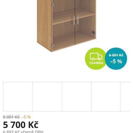
Z
6 001 Kč
–5 %
ZDARMA
D
A
R
M
A
6 001 Kč
–5 %
5 700 Kč
6 897 Kč včetně DPH