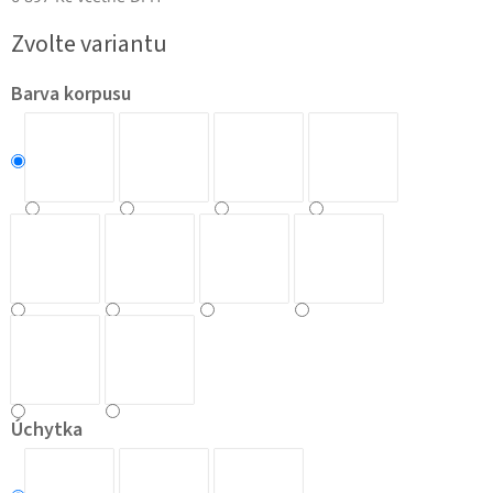
Měrná
Zvolte variantu
cena:
Barva korpusu
Úchytka