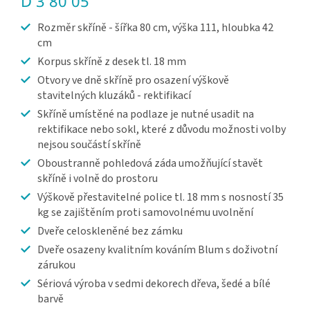
D 3 80 05
Rozměr skříně - šířka 80 cm, výška 111, hloubka 42
cm
Korpus skříně z desek tl. 18 mm
Otvory ve dně skříně pro osazení výškově
stavitelných kluzáků - rektifikací
Skříně umístěné na podlaze je nutné usadit na
rektifikace nebo sokl, které z důvodu možnosti volby
nejsou součástí skříně
Oboustranně pohledová záda umožňující stavět
skříně i volně do prostoru
Výškově přestavitelné police tl. 18 mm s nosností 35
kg se zajištěním proti samovolnému uvolnění
Dveře celoskleněné bez zámku
Dveře osazeny kvalitním kováním Blum s doživotní
zárukou
Sériová výroba v sedmi dekorech dřeva, šedé a bílé
barvě