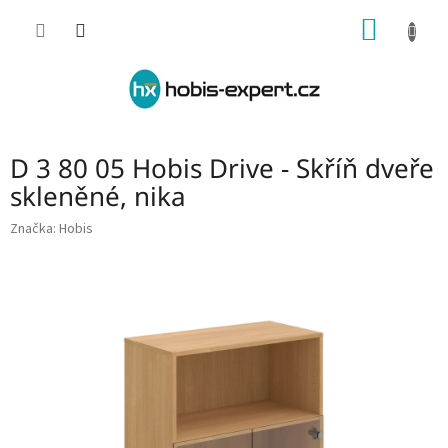
Přejít
NÁKUP
na
obsah
KOŠÍK
D 3 80 05 Hobis Drive - Skříň dveře
skleněné, nika
Značka:
Hobis