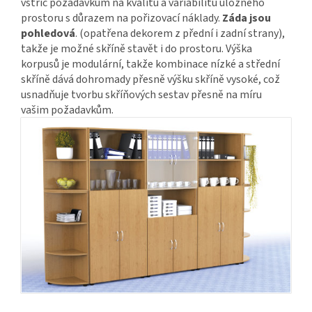
vstříc požadavkům na kvalitu a variabilitu úložného
prostoru s důrazem na pořizovací náklady.
Záda jsou
pohledová
. (opatřena dekorem z přední i zadní strany),
takže je možné skříně stavět i do prostoru. Výška
korpusů je modulární, takže kombinace nízké a střední
skříně dává dohromady přesně výšku skříně vysoké, což
usnadňuje tvorbu skříňových sestav přesně na míru
vašim požadavkům.