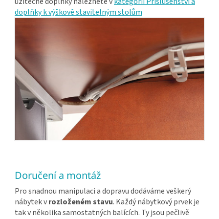
užitečné doplňky naleznete v
kategorii Příslušenství a
doplňky k výškově stavitelným stolům
Doručení a montáž
Pro snadnou manipulaci a dopravu dodáváme veškerý
nábytek v
rozloženém stavu
. Každý nábytkový prvek je
tak v několika samostatných balících. Ty jsou pečlivě