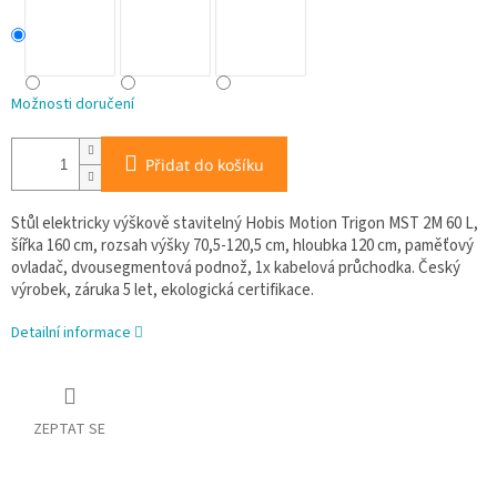
Možnosti doručení
Přidat do košíku
Stůl elektricky výškově stavitelný Hobis Motion Trigon MST 2M 60 L,
šířka 160 cm, rozsah výšky 70,5-120,5 cm, hloubka 120 cm, paměťový
ovladač, dvousegmentová podnož, 1x kabelová průchodka. Český
výrobek, záruka 5 let, ekologická certifikace.
Detailní informace
ZEPTAT SE