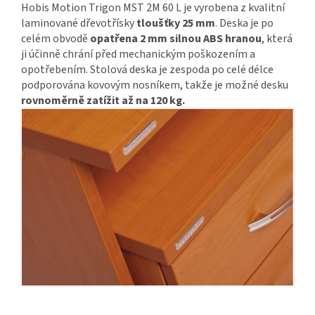
Hobis Motion Trigon MST 2M 60 L je vyrobena z kvalitní
laminované dřevotřísky
tloušťky 25 mm
. Deska je po
celém obvodě
opatřena 2 mm silnou ABS hranou
, která
ji účinně chrání před mechanickým poškozením a
opotřebením. Stolová deska je zespoda po celé délce
podporována kovovým nosníkem, takže je možné desku
rovnoměrně zatížit až na 120 kg.