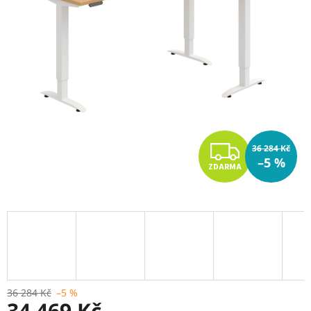
Z
36 284 Kč
–5 %
ZDARMA
D
A
R
M
A
36 284 Kč
–5 %
34 469 Kč