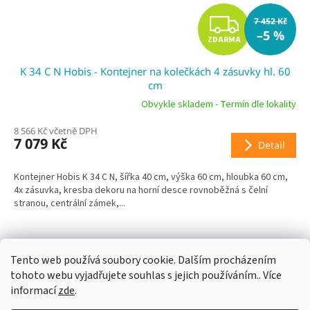
Z
7 452 Kč
–5 %
ZDARMA
D
K 34 C N Hobis - Kontejner na kolečkách 4 zásuvky hl. 60
A
cm
R
Obvykle skladem - Termín dle lokality
8 566 Kč včetně DPH
M
7 079 Kč
Detail
A
Kontejner Hobis K 34 C N, šířka 40 cm, výška 60 cm, hloubka 60 cm,
4x zásuvka, kresba dekoru na horní desce rovnoběžná s čelní
stranou, centrální zámek,...
Tento web používá soubory cookie. Dalším procházením
ZOBRAZIT VŠECHNY SOUVISEJÍCÍ PRODUKTY
tohoto webu vyjadřujete souhlas s jejich používáním.. Více
informací
zde
.
Z