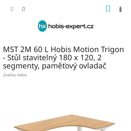
Přejít
NÁKUP
na
obsah
KOŠÍK
MST 2M 60 L Hobis Motion Trigon
- Stůl stavitelný 180 x 120, 2
segmenty, paměťový ovladač
Značka:
Hobis