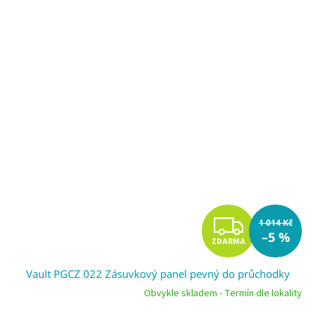
Z
1 014 Kč
–5 %
ZDARMA
D
Vault PGCZ 022 Zásuvkový panel pevný do průchodky
A
Obvykle skladem - Termín dle lokality
R