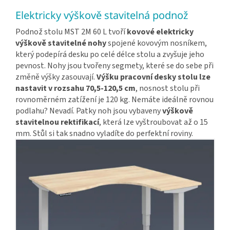
Elektricky výškově stavitelná podnož
Podnož stolu MST 2M 60 L tvoří
kovové elektricky
výškově stavitelné nohy
spojené kovovým nosníkem,
který podepírá desku po celé délce stolu a zvyšuje jeho
pevnost. Nohy jsou tvořeny segmety, které se do sebe při
změně výšky zasouvají.
Výšku pracovní desky stolu lze
nastavit v rozsahu 70,5-120,5 cm
, nosnost stolu při
rovnoměrném zatížení je 120 kg. Nemáte ideálně rovnou
podlahu? Nevadí. Patky noh jsou vybaveny
výškově
stavitelnou rektifikací
, která lze vyštroubovat až o 15
mm. Stůl si tak snadno vyladíte do perfektní roviny.