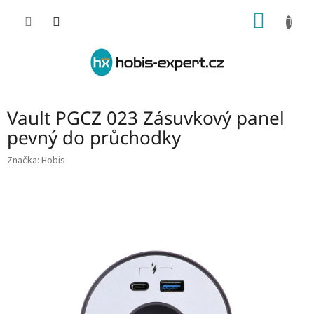
Přejít
NÁKUP
na
obsah
KOŠÍK
Vault PGCZ 023 Zásuvkový panel
pevný do průchodky
Značka:
Hobis