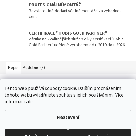
PROFESIONÁLNÍ MONTÁŽ
Bezstarostné dodání včetně montáže za výhodnou
cenu
CERTIFIKACE "HOBIS GOLD PARTNER"
Záruka nejkvalitnějších služeb díky certifikaci "Hobis
Gold Partner" udělené výrobcem od r. 2019 do r. 2026
Popis
Podobné (8)
Popis produktu není dostupný
Tento web používá soubory cookie. Dalším procházením
tohoto webu vyjadřujete souhlas s jejich používáním.. Více
informací
zde
.
Z
á
Nastavení
p
Vytvořil Shoptet
a
t