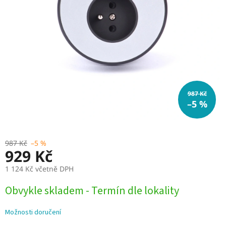
987 Kč
–5 %
987 Kč
–5 %
929 Kč
1 124 Kč včetně DPH
Měrná
Obvykle skladem - Termín dle lokality
cena:
Možnosti doručení