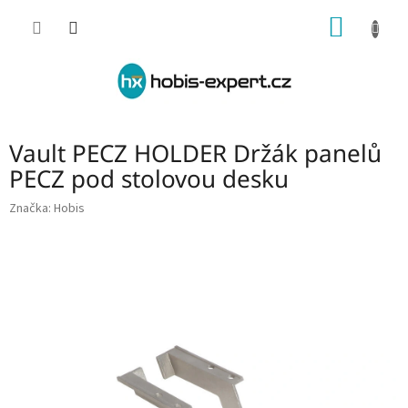
Přejít
NÁKUP
na
obsah
KOŠÍK
Vault PECZ HOLDER Držák panelů
PECZ pod stolovou desku
Značka:
Hobis