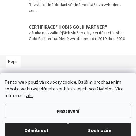
Bezstarostné dodání včetně montáže za výhodnou
cenu
CERTIFIKACE "HOBIS GOLD PARTNER"
Záruka nejkvalitnějších služeb díky certifikaci "Hobis
Gold Partner" udělené výrobcem od r. 2019 do r. 2026
Popis
Popis produktu není dostupný
Tento web používá soubory cookie. Dalším procházením
tohoto webu vyjadřujete souhlas s jejich používáním.. Více
informací
zde
.
Z
á
Nastavení
p
Vytvořil Shoptet
a
t
Odmítnout
Souhlasím
Copyright 2026
Hobis-Expert.cz
. Všechna práva vyhrazena.
í