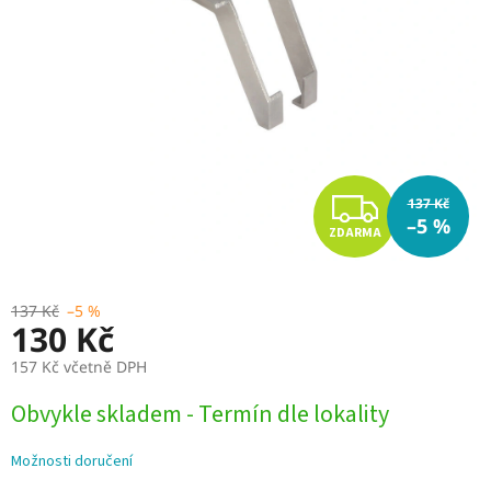
Z
137 Kč
–5 %
ZDARMA
D
A
137 Kč
–5 %
130 Kč
R
157 Kč včetně DPH
M
Měrná
Obvykle skladem - Termín dle lokality
cena:
A
Možnosti doručení