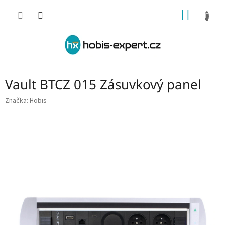
Přejít
NÁKUP
na
obsah
KOŠÍK
Vault BTCZ 015 Zásuvkový panel
Značka:
Hobis