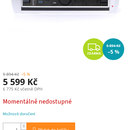
Z
5 894 Kč
–5 %
ZDARMA
D
A
5 894 Kč
–5 %
5 599 Kč
R
6 775 Kč včetně DPH
M
Měrná
Momentálně nedostupné
cena:
A
Možnosti doručení
Přidat do košíku