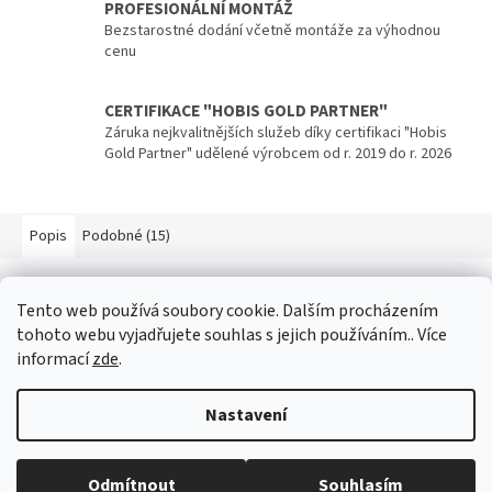
PROFESIONÁLNÍ MONTÁŽ
Bezstarostné dodání včetně montáže za výhodnou
cenu
CERTIFIKACE "HOBIS GOLD PARTNER"
Záruka nejkvalitnějších služeb díky certifikaci "Hobis
Gold Partner" udělené výrobcem od r. 2019 do r. 2026
Popis
Podobné (15)
Popis produktu není dostupný
Tento web používá soubory cookie. Dalším procházením
tohoto webu vyjadřujete souhlas s jejich používáním.. Více
informací
zde
.
Z
á
Nastavení
p
Vytvořil Shoptet
a
t
Odmítnout
Souhlasím
Copyright 2026
Hobis-Expert.cz
. Všechna práva vyhrazena.