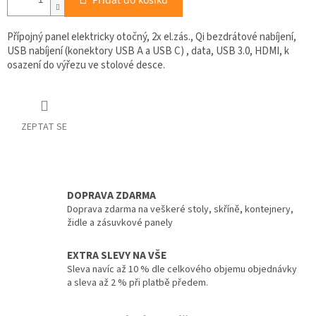
Přípojný panel elektricky otočný,
2x el.zás., Qi bezdrátové nabíjení,
USB nabíjení (konektory USB A a USB C) , data, USB 3.0, HDMI
,
k
osazení do výřezu ve stolové desce.
ZEPTAT SE
DOPRAVA ZDARMA
Doprava zdarma na veškeré stoly, skříně, kontejnery,
židle a zásuvkové panely
EXTRA SLEVY NA VŠE
Sleva navíc až 10 % dle celkového objemu objednávky
a sleva až 2 % při platbě předem.