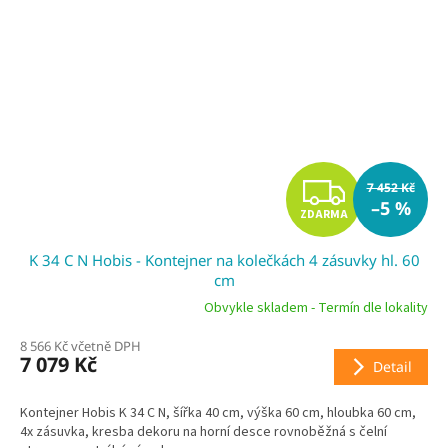
Z
7 452 Kč
–5 %
ZDARMA
D
K 34 C N Hobis - Kontejner na kolečkách 4 zásuvky hl. 60
A
cm
R
Obvykle skladem - Termín dle lokality
8 566 Kč včetně DPH
M
7 079 Kč
Detail
A
Kontejner Hobis K 34 C N, šířka 40 cm, výška 60 cm, hloubka 60 cm,
4x zásuvka, kresba dekoru na horní desce rovnoběžná s čelní