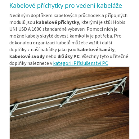
Kabelové příchytky pro vedení kabeláže
Nedílným doplňkem kabelových průchodek a přípojných
modulů jsou
kabelové příchytky
, kterými je stůl Hobis
UNI USD A 1600 standardně vybaven. Pomocí nich je
možné kabely skrytě dovést kamkoliv je potřeba. Pro
dokonalou organizaci kabelů můžete vyžít i další
doplňky z naší nabídky jako jsou
kabelové kanály
,
kabelové svody
nebo
držáky PC
. Všechny tyto užitečné
doplňky naleznete v
kategorii Příslušenství PC