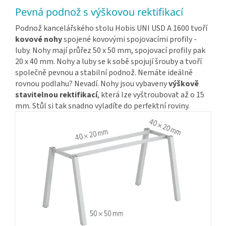
Pevná podnož s výškovou rektifikací
Podnož kancelářského stolu Hobis UNI USD A 1600 tvoří
kovové nohy
spojené kovovými spojovacími profily -
luby. Nohy mají průřez 50 x 50 mm, spojovací profily pak
20 x 40 mm. Nohy a luby se k sobě spojují šrouby a tvoří
společně pevnou a stabilní podnož. Nemáte ideálně
rovnou podlahu? Nevadí. Nohy jsou vybaveny
výškově
stavitelnou rektifikací
, která lze vyštroubovat až o 15
mm. Stůl si tak snadno vyladíte do perfektní roviny.