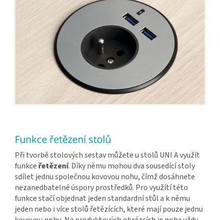
Funkce řetězení stolů
Při tvorbě stolových sestav můžete u stolů UNI A využít
funkce
řetězení
. Díky němu mohou dva sousedící stoly
sdílet jednu společnou kovovou nohu, čímž dosáhnete
nezanedbatelné úspory prostředků. Pro využítí této
funkce stačí objednat jeden standardní stůl a k němu
jeden nebo i více stolů řetězících, které mají pouze jednu
kovovou nohu. Na produktových obrázcích je noha vždy