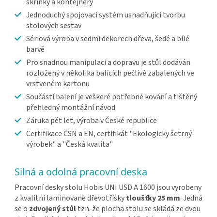
skříňky a kontejnery
Jednoduchý spojovací systém usnadňující tvorbu
stolových sestav
Sériová výroba v sedmi dekorech dřeva, šedé a bílé
barvě
Pro snadnou manipulaci a dopravu je stůl dodáván
rozložený v několika balících pečlivě zabalených ve
vrstveném kartonu
Součástí balení je veškeré potřebné kování a tištěný
přehledný montážní návod
Záruka pět let, výroba v České republice
Certifikace ČSN a EN, certifikát "Ekologicky šetrný
výrobek" a "Česká kvalita"
Silná a odolná pracovní deska
Pracovní desky stolu Hobis UNI USD A 1600 jsou vyrobeny
z kvalitní laminované dřevotřísky
tloušťky 25 mm
. Jedná
se o
zdvojený stůl
tzn. že plocha stolu se skládá ze dvou