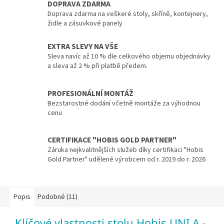
DOPRAVA ZDARMA
Doprava zdarma na veškeré stoly, skříně, kontejnery,
židle a zásuvkové panely
EXTRA SLEVY NA VŠE
Sleva navíc až 10 % dle celkového objemu objednávky
a sleva až 2 % při platbě předem.
PROFESIONÁLNÍ MONTÁŽ
Bezstarostné dodání včetně montáže za výhodnou
cenu
CERTIFIKACE "HOBIS GOLD PARTNER"
Záruka nejkvalitnějších služeb díky certifikaci "Hobis
Gold Partner" udělené výrobcem od r. 2019 do r. 2026
Popis
Podobné (11)
Klíčové vlastnosti stolu Hobis UNI A -