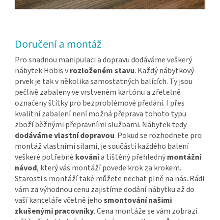
Doručení a montáž
Pro snadnou manipulaci a dopravu dodáváme veškerý
nábytek Hobis v
rozloženém stavu
. Každý nábytkový
prvek je tak v několika samostatných balících. Ty jsou
pečlivě zabaleny ve vrstveném kartónu a zřetelně
označeny štítky pro bezproblémové předání. I přes
kvalitní zabalení není možná přeprava tohoto typu
zboží běžnými přepravními službami. Nábytek tedy
dodáváme vlastní dopravou
. Pokud se rozhodnete pro
montáž vlastními silami, je součástí každého balení
veškeré potřebné
kování
a tištěný přehledný
montážní
návod
, který vás montáží povede krok za krokem.
Starosti s montáží také můžete nechat plně na nás. Rádi
vám za výhodnou cenu zajistíme dodání nábytku až do
vaší kanceláře včetně jeho
smontování našimi
zkušenými pracovníky
. Cena montáže se vám zobrazí