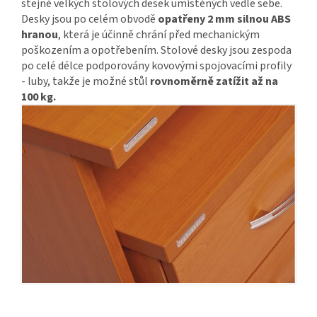
stejně velkých stolových desek umístěných vedle sebe.
Desky jsou po celém obvodě
opatřeny 2 mm silnou ABS
hranou
, která je účinně chrání před mechanickým
poškozením a opotřebením. Stolové desky jsou zespoda
po celé délce podporovány kovovými spojovacími profily
- luby, takže je možné stůl
rovnoměrně zatížit až na
100 kg.