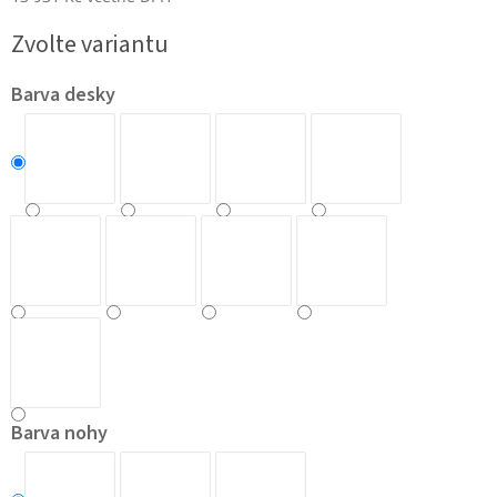
Měrná
Zvolte variantu
cena:
Barva desky
Barva nohy