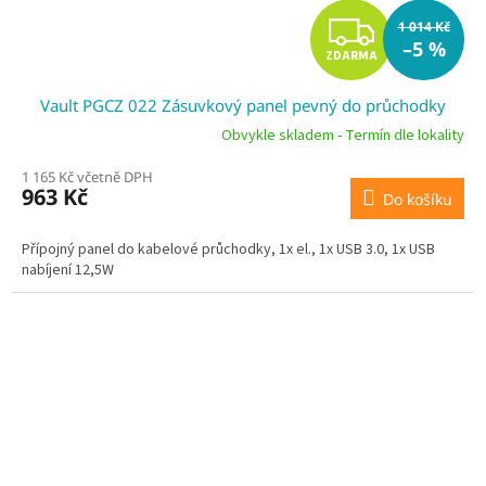
Z
1 014 Kč
–5 %
ZDARMA
D
Vault PGCZ 022 Zásuvkový panel pevný do průchodky
A
Obvykle skladem - Termín dle lokality
R
1 165 Kč včetně DPH
963 Kč
Do košíku
M
A
Přípojný panel do kabelové průchodky, 1x el., 1x USB 3.0, 1x USB
nabíjení 12,5W