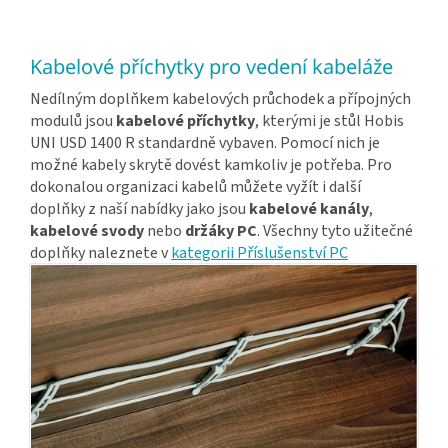
Kabelové příchytky pro vedení kabeláže
Nedílným doplňkem kabelových průchodek a přípojných
modulů jsou
kabelové příchytky
, kterými je stůl Hobis
UNI USD 1400 R standardně vybaven. Pomocí nich je
možné kabely skrytě dovést kamkoliv je potřeba. Pro
dokonalou organizaci kabelů můžete vyžít i další
doplňky z naší nabídky jako jsou
kabelové kanály
,
kabelové svody
nebo
držáky PC
. Všechny tyto užitečné
doplňky naleznete v
kategorii Příslušenství PC