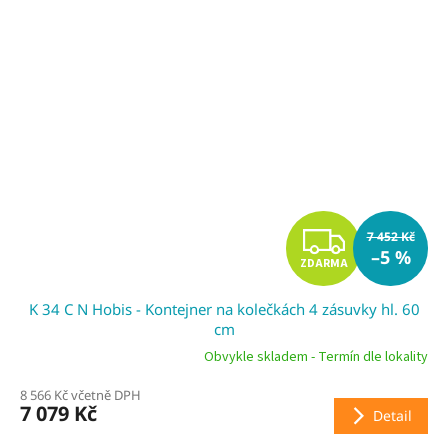
Z
7 452 Kč
–5 %
ZDARMA
D
K 34 C N Hobis - Kontejner na kolečkách 4 zásuvky hl. 60
A
cm
R
Obvykle skladem - Termín dle lokality
8 566 Kč včetně DPH
M
7 079 Kč
Detail