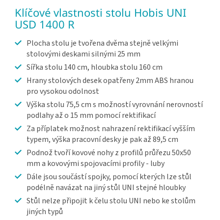
Klíčové vlastnosti stolu Hobis UNI
USD 1400 R
Plocha stolu je tvořena dvěma stejně velkými
stolovými deskami silnými 25 mm
Sířka stolu 140 cm, hloubka stolu 160 cm
Hrany stolových desek opatřeny 2mm ABS hranou
pro vysokou odolnost
Výška stolu 75,5 cm s možností vyrovnání nerovností
podlahy až o 15 mm pomocí rektifikací
Za příplatek možnost nahrazení rektifikací vyšším
typem, výška pracovní desky je pak až 89,5 cm
Podnož tvoří kovové nohy z profilů průřezu 50x50
mm a kovovými spojovacími profily - luby
Dále jsou součástí spojky, pomocí kterých lze stůl
podélně navázat na jiný stůl UNI stejné hloubky
Stůl nelze připojit k čelu stolu UNI nebo ke stolům
jiných typů