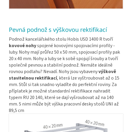
Pevná podnož s výškovou rektifikací
Podnož kancelářského stolu Hobis USD 1400 R tvoří
kovové nohy
spojené kovovými spojovacími profily -
luby. Nohy mají průřez 50 x 50 mm, spojovací profily pak
20 x 40 mm. Nohy a luby se k sobě spojují šrouby a tvoří
společně pevnou a stabilní podnož. Nemáte ideálně
rovnou podlahu? Nevadí. Nohy jsou vybaveny
výškově
stavitelnou rektifikací
, která lze vyštroubovat až o 15
mm. Stůl si tak snadno vyladíte do perfektní roviny. Za
příplatek je možné standardní rektifikace nahradit
typem RU 20 140, které se dají vyšroubovat až na 140
mm. S nimi může být výška pracovní desky stolů UNI až
89,5 cm