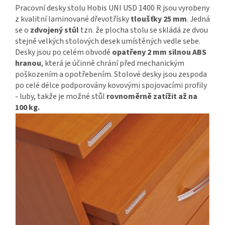
Pracovní desky stolu Hobis UNI USD 1400 R jsou vyrobeny
z kvalitní laminované dřevotřísky
tloušťky 25 mm
. Jedná
se o
zdvojený stůl
tzn. že plocha stolu se skládá ze dvou
stejně velkých stolových desek umístěných vedle sebe.
Desky jsou po celém obvodě
opatřeny 2 mm silnou ABS
hranou
, která je účinně chrání před mechanickým
poškozením a opotřebením. Stolové desky jsou zespoda
po celé délce podporovány kovovými spojovacími profily
- luby, takže je možné stůl
rovnoměrně zatížit až na
100 kg.