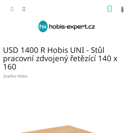
Přejít
NÁKUP
na
obsah
KOŠÍK
USD 1400 R Hobis UNI - Stůl
pracovní zdvojený řetězící 140 x
160
Značka:
Hobis