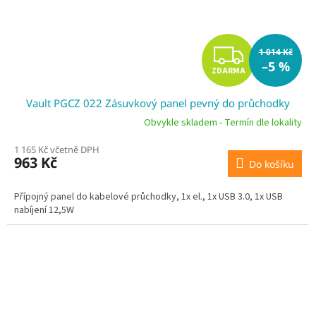
Z
1 014 Kč
–5 %
ZDARMA
D
Vault PGCZ 022 Zásuvkový panel pevný do průchodky
A
Obvykle skladem - Termín dle lokality
R
1 165 Kč včetně DPH
963 Kč
Do košíku
M
A
Přípojný panel do kabelové průchodky, 1x el., 1x USB 3.0, 1x USB
nabíjení 12,5W