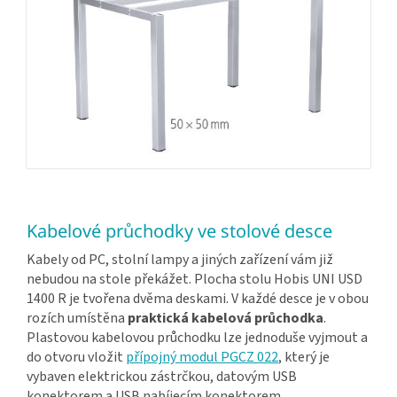
Kabelové průchodky ve stolové desce
Kabely od PC, stolní lampy a jiných zařízení vám již
nebudou na stole překážet. Plocha stolu Hobis UNI USD
1400 R je tvořena dvěma deskami. V každé desce je v obou
rozích umístěna
praktická kabelová průchodka
.
Plastovou kabelovou průchodku lze jednoduše vyjmout a
do otvoru vložit
přípojný modul PGCZ 022
, který je
vybaven elektrickou zástrčkou, datovým USB
konektorem a USB nabíjecím konektorem.