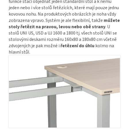
funkce stačí objednat jeden standardní stůl a k němu
jeden nebo i více stolů řetězících, které mají pouze jednu
kovovou nohu. Na produktových obrázcích je noha vždy
zobrazena vpravo. Systém je ale flexibilní, takže
můžete
stoly řetězit na pravou, levou nebo obě strany
. U
stolů UNI US, USD a UJ 1600 a 1800 tj. všech stolů UNI se
stolovými deskami rozměru 160x80 a 180x80 cm včetně
zdvojených je pak možné i
řetězení do úhlu
kolmo na
hlavní stůl.