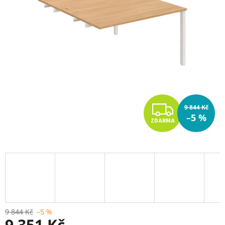
Z
9 844 Kč
–5 %
ZDARMA
D
A
R
M
A
9 844 Kč
–5 %
9 351 Kč