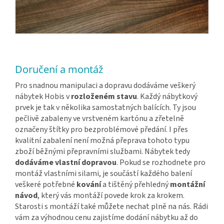
Doručení a montáž
Pro snadnou manipulaci a dopravu dodáváme veškerý
nábytek Hobis v
rozloženém stavu
. Každý nábytkový
prvek je tak v několika samostatných balících. Ty jsou
pečlivě zabaleny ve vrstveném kartónu a zřetelně
označeny štítky pro bezproblémové předání. I přes
kvalitní zabalení není možná přeprava tohoto typu
zboží běžnými přepravními službami. Nábytek tedy
dodáváme vlastní dopravou
. Pokud se rozhodnete pro
montáž vlastními silami, je součástí každého balení
veškeré potřebné
kování
a tištěný přehledný
montážní
návod
, který vás montáží povede krok za krokem.
Starosti s montáží také můžete nechat plně na nás. Rádi
vám za výhodnou cenu zajistíme dodání nábytku až do