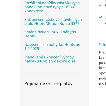
Rozšíření nabídky zásuvkových
panelů od nové typy s USB-C
konektory
Snížení cen výškově stavitelných
stolů Hobis Motion Run o 33 %
Změna dekoru buk u nábytku
Hobis
Sil
Navýšení cen nábytku Hobis od
1.9.2025
Prac
Plánované ukončení výroby
kval
nábytku Hobis v dekoru olše
po 
kter
opot
podp
Přijímáme online platby
mož