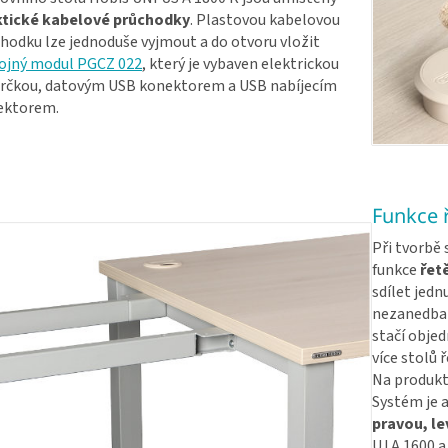
ktické kabelové průchodky
. Plastovou kabelovou
hodku lze jednoduše vyjmout a do otvoru vložit
ojný modul PGCZ 022
, který je vybaven elektrickou
rčkou, datovým USB konektorem a USB nabíjecím
ektorem.
Funkce ř
Při tvorbě 
funkce
řet
sdílet jed
nezanedbat
stačí objed
více stolů 
Na produkt
Systém je a
pravou, le
UJ A 1600 a