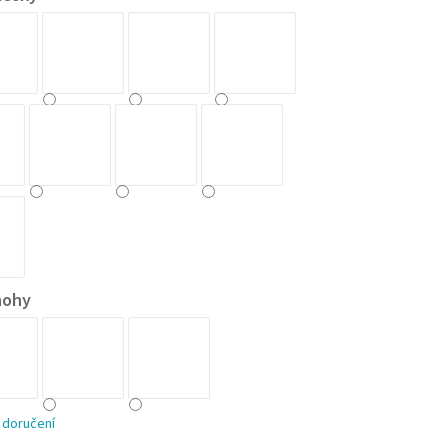
nohy
 doručení