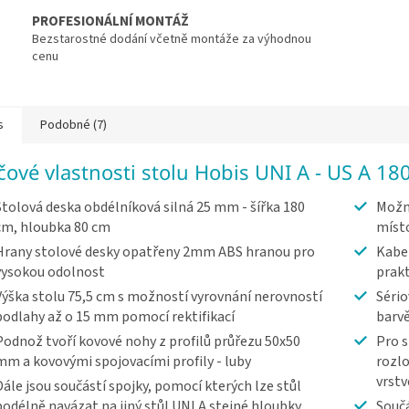
PROFESIONÁLNÍ MONTÁŽ
Bezstarostné dodání včetně montáže za výhodnou
cenu
s
Podobné (7)
íčové vlastnosti stolu Hobis UNI A - US A 18
Stolová deska obdélníková silná 25 mm - šířka 180
Možn
cm, hloubka 80 cm
míst
Hrany stolové desky opatřeny 2mm ABS hranou pro
Kabel
vysokou odolnost
prakt
Výška stolu 75,5 cm s možností vyrovnání nerovností
Sério
podlahy až o 15 mm pomocí rektifikací
barv
Podnož tvoří kovové nohy z profilů průřezu 50x50
Pro s
mm a kovovými spojovacími profily - luby
rozlo
vrst
Dále jsou součástí spojky, pomocí kterých lze stůl
podélně navázat na jiný stůl UNI A stejné hloubky
Součá