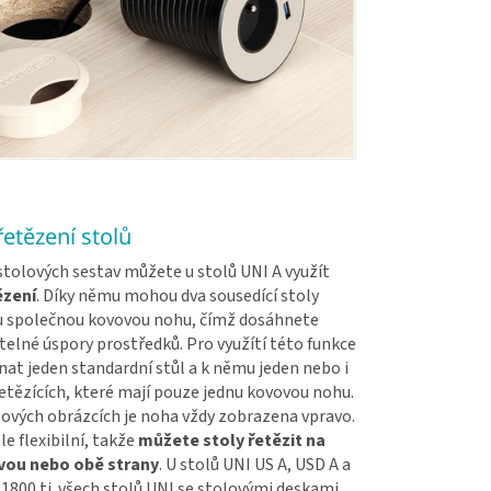
etězení stolů
stolových sestav můžete u stolů UNI A využít
ězení
. Díky němu mohou dva sousedící stoly
nu společnou kovovou nohu, čímž dosáhnete
elné úspory prostředků. Pro využítí této funkce
nat jeden standardní stůl a k němu jeden nebo i
řetězících, které mají pouze jednu kovovou nohu.
ových obrázcích je noha vždy zobrazena vpravo.
le flexibilní, takže
můžete stoly řetězit na
vou nebo obě strany
. U stolů UNI US A, USD A a
 1800 tj. všech stolů UNI se stolovými deskami