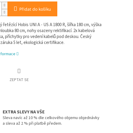
Přidat do košíku
ý řetězící Hobis UNI A - US A 1800 R, šířka 180 cm, výška
hloubka 80 cm, nohy osazeny rektifikací. 2x kabelová
a, příchytky pro vedení kabelů pod deskou. Český
záruka 5 let, ekologická certifikace.
informace
ZEPTAT SE
EXTRA SLEVY NA VŠE
Sleva navíc až 10 % dle celkového objemu objednávky
a sleva až 2 % při platbě předem.