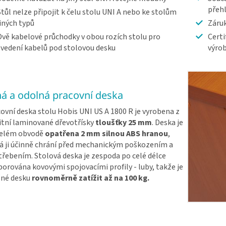
přeh
Stůl nelze připojit k čelu stolu UNI A nebo ke stolům
jiných typů
Záruk
Dvě kabelové průchodky v obou rozích stolu pro
Certi
svedení kabelů pod stolovou desku
výrob
ná a odolná pracovní deska
ovní deska stolu Hobis UNI US A 1800 R je vyrobena z
itní laminované dřevotřísky
tloušťky 25 mm
. Deska je
celém obvodě
opatřena 2 mm silnou ABS hranou
,
á ji účinně chrání před mechanickým poškozením a
řebením. Stolová deska je zespoda po celé délce
orována kovovými spojovacími profily - luby, takže je
né desku
rovnoměrně zatížit až na 100 kg.