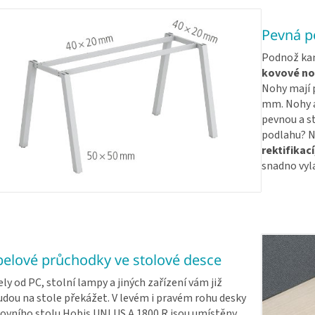
Pevná po
Podnož kan
kovové no
Nohy mají p
mm. Nohy a 
pevnou a s
podlahu? N
rektifikací
snadno vyla
elové průchodky ve stolové desce
ly od PC, stolní lampy a jiných zařízení vám již
dou na stole překážet. V levém i pravém rohu desky
ovního stolu Hobis UNI US A 1800 R jsou umístěny