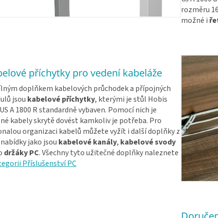
rozměru 16
možné i
ře
elové příchytky pro vedení kabeláže
lným doplňkem kabelových průchodek a přípojných
ulů jsou
kabelové příchytky
, kterými je stůl Hobis
US A 1800 R standardně vybaven. Pomocí nich je
é kabely skrytě dovést kamkoliv je potřeba. Pro
nalou organizaci kabelů můžete vyžít i další doplňky z
 nabídky jako jsou
kabelové kanály
,
kabelové svody
o
držáky PC
. Všechny tyto užitečné doplňky naleznete
tegorii Příslušenství PC
Doručen