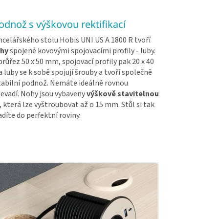
dnož s výškovou rektifikací
celářského stolu Hobis UNI US A 1800 R tvoří
hy
spojené kovovými spojovacími profily - luby.
růřez 50 x 50 mm, spojovací profily pak 20 x 40
luby se k sobě spojují šrouby a tvoří společně
tabilní podnož. Nemáte ideálně rovnou
evadí. Nohy jsou vybaveny
výškově stavitelnou
, která lze vyštroubovat až o 15 mm. Stůl si tak
díte do perfektní roviny.