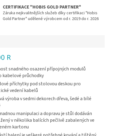
CERTIFIKACE "HOBIS GOLD PARTNER"
Záruka nejkvalitnějších služeb díky certifikaci "Hobis
Gold Partner" udělené výrobcem od r. 2019 do r. 2026
00 R
ost snadného osazení přípojných modulů
o kabelové průchodky
ové příchytky pod stolovou deskou pro
ické vedení kabelů
vá výroba v sedmi dekorech dřeva, šedé a bílé
ě
nadnou manipulaci a dopravu je stůl dodáván
žený v několika balících pečlivě zabalených ve
veném kartonu
stí balení je veškeré potřebné kování a tištěný