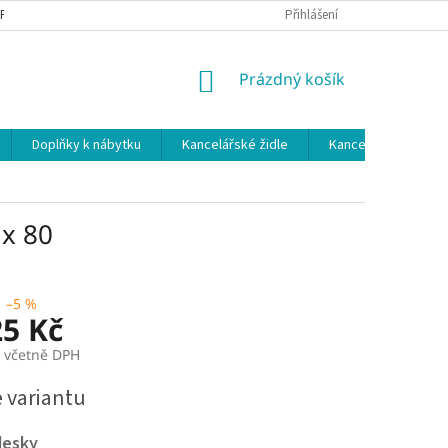
 PODMÍNKY
OCHRANA OSOBNÍCH ÚDAJŮ
Přihlášení
NÁKUPNÍ
Prázdný košík
KOŠÍK
Doplňky k nábytku
Kancelářské židle
Kancelářské kuchy
 x 80
–5 %
25 Kč
č včetně DPH
e variantu
desky