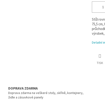
Stůl rovn
75,5 cm, 
průchodk
výrobek, 
Detailní 
TISK
DOPRAVA ZDARMA
Doprava zdarma na veškeré stoly, skříně, kontejnery,
židle a zásuvkové panely