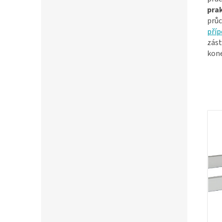
pra
průc
příp
zást
kon