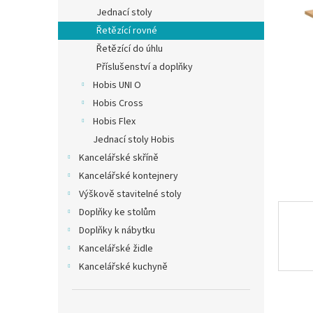
n
Jednací stoly
e
Řetězící rovné
l
Řetězící do úhlu
Příslušenství a doplňky
Hobis UNI O
Hobis Cross
Hobis Flex
Jednací stoly Hobis
Kancelářské skříně
Kancelářské kontejnery
Výškově stavitelné stoly
Doplňky ke stolům
Doplňky k nábytku
Kancelářské židle
Kancelářské kuchyně