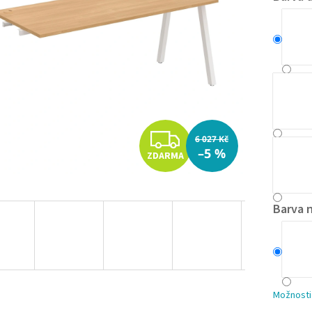
Z
6 027 Kč
–5 %
ZDARMA
D
A
Barva 
R
M
A
Možnosti