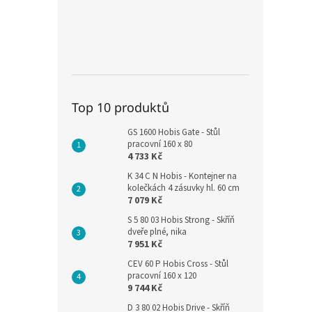
Top 10 produktů
GS 1600 Hobis Gate - Stůl
pracovní 160 x 80
4 733 Kč
K 34 C N Hobis - Kontejner na
kolečkách 4 zásuvky hl. 60 cm
7 079 Kč
S 5 80 03 Hobis Strong - Skříň
dveře plné, nika
7 951 Kč
CEV 60 P Hobis Cross - Stůl
pracovní 160 x 120
9 744 Kč
D 3 80 02 Hobis Drive - Skříň