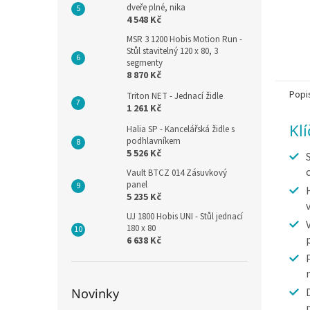
dveře plné, nika
4 548 Kč
MSR 3 1200 Hobis Motion Run -
Stůl stavitelný 120 x 80, 3
segmenty
8 870 Kč
Popi
Triton NET - Jednací židle
1 261 Kč
Kl
Halia SP - Kancelářská židle s
podhlavníkem
5 526 Kč
Vault BTCZ 014 Zásuvkový
panel
5 235 Kč
UJ 1800 Hobis UNI - Stůl jednací
180 x 80
6 638 Kč
Novinky