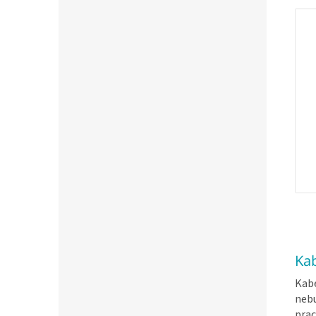
Kab
Kabe
nebu
prac