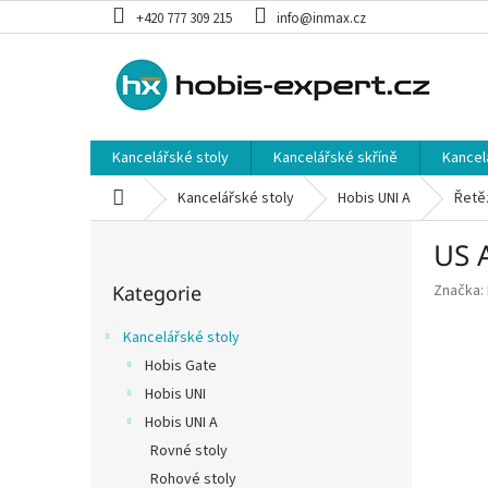
Přejít
+420 777 309 215
info@inmax.cz
na
obsah
Kancelářské stoly
Kancelářské skříně
Kancel
Domů
Kancelářské stoly
Hobis UNI A
Řetě
P
US A
o
Přeskočit
s
Kategorie
Značka:
kategorie
t
r
Kancelářské stoly
a
Hobis Gate
n
Hobis UNI
n
í
Hobis UNI A
p
Rovné stoly
a
Rohové stoly