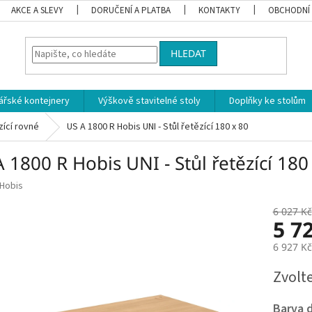
AKCE A SLEVY
DORUČENÍ A PLATBA
KONTAKTY
OBCHODNÍ
HLEDAT
ářské kontejnery
Výškově stavitelné stoly
Doplňky ke stolům
zící rovné
US A 1800 R Hobis UNI - Stůl řetězící 180 x 80
 1800 R Hobis UNI - Stůl řetězící 180
Hobis
6 027 Kč
5 7
6 927 K
Měrná
Zvolt
cena:
Barva 