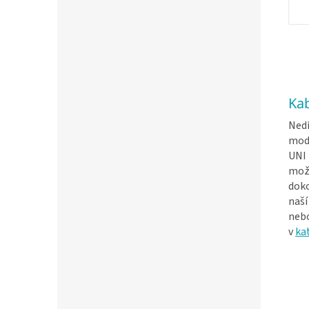
Kab
Nedí
mod
UNI 
možn
doko
naší
neb
v
ka